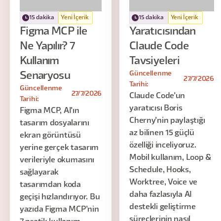
15 dakika
Yeni İçerik
15 dakika
Yeni İçerik
Figma MCP ile
Yaratıcısından
Ne Yapılır? 7
Claude Code
Kullanım
Tavsiyeleri
Güncellenme
Senaryosu
27/7/2026
Tarihi:
Güncellenme
27/7/2026
Claude Code'un
Tarihi:
yaratıcısı Boris
Figma MCP, AI'ın
Cherny'nin paylaştığı
tasarım dosyalarını
az bilinen 15 güçlü
ekran görüntüsü
özelliği inceliyoruz.
yerine gerçek tasarım
Mobil kullanım, Loop &
verileriyle okumasını
Schedule, Hooks,
sağlayarak
Worktree, Voice ve
tasarımdan koda
daha fazlasıyla AI
geçişi hızlandırıyor. Bu
destekli geliştirme
yazıda Figma MCP'nin
süreçlerinin nasıl