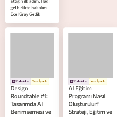
attığın ilk adım. Hadi
gel birlikte bakalım.
Ece Kiray Gedik
15 dakika
Yeni İçerik
15 dakika
Yeni İçerik
Design
AI Eğitim
Roundtable #1:
Programı Nasıl
Tasarımda AI
Oluşturulur?
Benimsemesi ve
Strateji, Eğitim ve