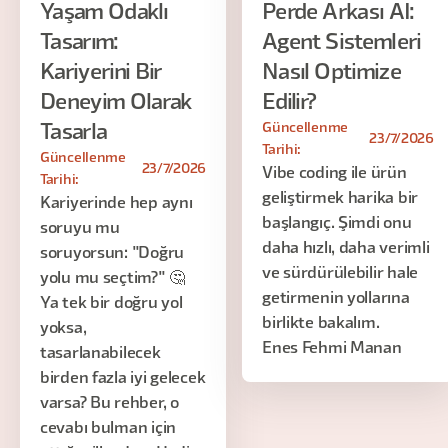
Yaşam Odaklı
Perde Arkası AI:
Tasarım:
Agent Sistemleri
Kariyerini Bir
Nasıl Optimize
Deneyim Olarak
Edilir?
Güncellenme
Tasarla
23/7/2026
Tarihi:
Güncellenme
23/7/2026
Vibe coding ile ürün
Tarihi:
geliştirmek harika bir
Kariyerinde hep aynı
başlangıç. Şimdi onu
soruyu mu
daha hızlı, daha verimli
soruyorsun: "Doğru
ve sürdürülebilir hale
yolu mu seçtim?" 🤔
getirmenin yollarına
Ya tek bir doğru yol
birlikte bakalım.
yoksa,
Enes Fehmi Manan
tasarlanabilecek
birden fazla iyi gelecek
varsa? Bu rehber, o
cevabı bulman için