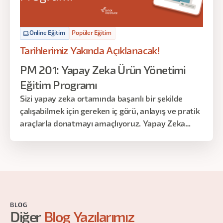
Online Eğitim
Popüler Eğitim
Tarihlerimiz Yakında Açıklanacak!
PM 201: Yapay Zeka Ürün Yönetimi
Eğitim Programı
Sizi yapay zeka ortamında başarılı bir şekilde
çalışabilmek için gereken iç görü, anlayış ve pratik
araçlarla donatmayı amaçlıyoruz. Yapay Zeka
ekipleri kurmakla görevli yöneticiler için bu eğitim,
Yapay Zeka teknolojisi ile ürün yönetimi
arasındaki karmaşık ilişkiyi anlamaya yönelik
benzersiz bir bakış açısı sunmaktadır.
BLOG
Diğer
Blog Yazılarımız