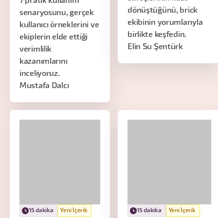
7 pratik kullanım
dönüştüğünü, brick
senaryosunu, gerçek
ekibinin yorumlarıyla
kullanıcı örneklerini ve
birlikte keşfedin.
ekiplerin elde ettiği
Elin Su Şentürk
verimlilik
kazanımlarını
inceliyoruz.
Mustafa Dalcı
15 dakika
Yeni İçerik
15 dakika
Yeni İçerik