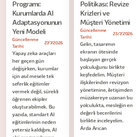
Programı:
Politikası: Revize
Kurumlarda AI
Krizleri ve
Adaptasyonunun
Müşteri Yönetimi
Güncellenme
Yeni Modeli
23/7/2026
Tarihi:
Güncellenme
27/7/2026
Gelin, tasarımın
Tarihi:
ekranın ötesinde
Yapay zeka araçları
başlayan gerçek
her geçen gün
yolculuğunu birlikte
değişirken, kurumlar
keşfedelim. Müşteri
için asıl mesele tek
ilişkilerinden revizyon
seferlik eğitimler
yönetimine, iletişimden
vermek değil, sürekli
müzakereye uzanan bu
öğrenen ekipler
yolculukta, mesleğin en
oluşturabilmek. Bu
değerli becerilerini
yazıda, standart AI
birlikte inceleyelim.
eğitimlerinin neden
Arda Arıcan
yetersiz kaldığını, AI