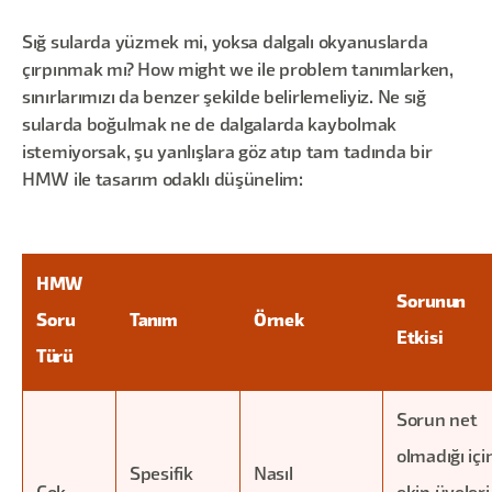
Sığ sularda yüzmek mi, yoksa dalgalı okyanuslarda
çırpınmak mı? How might we ile problem tanımlarken,
sınırlarımızı da benzer şekilde belirlemeliyiz. Ne sığ
sularda boğulmak ne de dalgalarda kaybolmak
istemiyorsak, şu yanlışlara göz atıp tam tadında bir
HMW ile tasarım odaklı düşünelim:
HMW
Sorunun
Soru
Tanım
Örnek
Etkisi
Türü
Sorun net
olmadığı içi
Spesifik
Nasıl