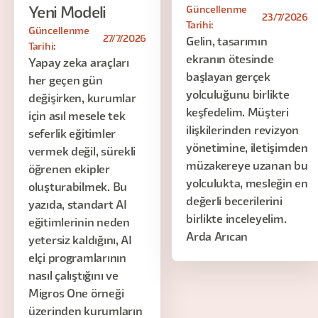
Güncellenme
Yeni Modeli
23/7/2026
Tarihi:
Güncellenme
27/7/2026
Gelin, tasarımın
Tarihi:
ekranın ötesinde
Yapay zeka araçları
başlayan gerçek
her geçen gün
yolculuğunu birlikte
değişirken, kurumlar
keşfedelim. Müşteri
için asıl mesele tek
ilişkilerinden revizyon
seferlik eğitimler
yönetimine, iletişimden
vermek değil, sürekli
müzakereye uzanan bu
öğrenen ekipler
yolculukta, mesleğin en
oluşturabilmek. Bu
değerli becerilerini
yazıda, standart AI
birlikte inceleyelim.
eğitimlerinin neden
Arda Arıcan
yetersiz kaldığını, AI
elçi programlarının
nasıl çalıştığını ve
Migros One örneği
üzerinden kurumların