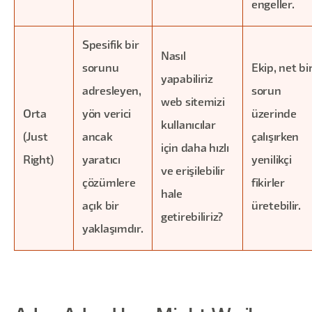
engeller.
Spesifik bir
Nasıl
sorunu
Ekip, net bi
yapabiliriz
adresleyen,
sorun
web sitemizi
Orta
yön verici
üzerinde
kullanıcılar
(Just
ancak
çalışırken
için daha hızlı
Right)
yaratıcı
yenilikçi
ve erişilebilir
çözümlere
fikirler
hale
açık bir
üretebilir.
getirebiliriz?
yaklaşımdır.