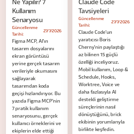
Ne Yapılır? 7
Claude Code
Kullanım
Tavsiyeleri
Güncellenme
Senaryosu
27/7/2026
Tarihi:
Güncellenme
27/7/2026
Claude Code'un
Tarihi:
yaratıcısı Boris
Figma MCP, AI'ın
Cherny'nin paylaştığı
tasarım dosyalarını
az bilinen 15 güçlü
ekran görüntüsü
özelliği inceliyoruz.
yerine gerçek tasarım
Mobil kullanım, Loop &
verileriyle okumasını
Schedule, Hooks,
sağlayarak
Worktree, Voice ve
tasarımdan koda
daha fazlasıyla AI
geçişi hızlandırıyor. Bu
destekli geliştirme
yazıda Figma MCP'nin
süreçlerinin nasıl
7 pratik kullanım
dönüştüğünü, brick
senaryosunu, gerçek
ekibinin yorumlarıyla
kullanıcı örneklerini ve
birlikte keşfedin.
ekiplerin elde ettiği