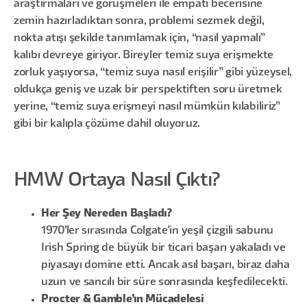
araştırmaları ve görüşmeleri ile empati becerisine
zemin hazırladıktan sonra, problemi sezmek değil,
nokta atışı şekilde tanımlamak için, “nasıl yapmalı”
kalıbı devreye giriyor. Bireyler temiz suya erişmekte
zorluk yaşıyorsa, “temiz suya nasıl erişilir” gibi yüzeysel,
oldukça geniş ve uzak bir perspektiften soru üretmek
yerine, “temiz suya erişmeyi nasıl mümkün kılabiliriz”
gibi bir kalıpla çözüme dahil oluyoruz.
HMW Ortaya Nasıl Çıktı?
Her Şey Nereden Başladı?
1970’ler sırasında Colgate'in yeşil çizgili sabunu
Irish Spring de büyük bir ticari başarı yakaladı ve
piyasayı domine etti. Ancak asıl başarı, biraz daha
uzun ve sancılı bir süre sonrasında keşfedilecekti.
Procter & Gamble’ın Mücadelesi