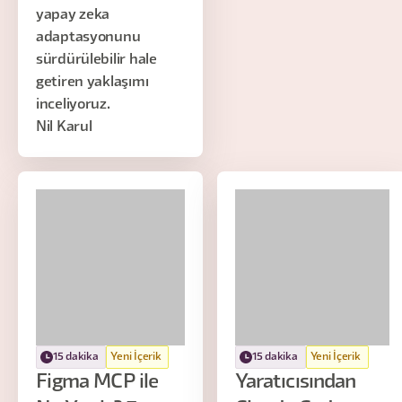
yapay zeka
adaptasyonunu
sürdürülebilir hale
getiren yaklaşımı
inceliyoruz.
Nil Karul
15 dakika
Yeni İçerik
15 dakika
Yeni İçerik
Figma MCP ile
Yaratıcısından