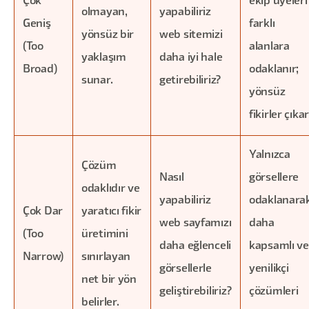
Çok
ekip üyeleri
olmayan,
yapabiliriz
Geniş
farklı
yönsüz bir
web sitemizi
(Too
alanlara
yaklaşım
daha iyi hale
Broad)
odaklanır;
sunar.
getirebiliriz?
yönsüz
fikirler çıkar
Yalnızca
Çözüm
Nasıl
görsellere
odaklıdır ve
yapabiliriz
odaklanarak
Çok Dar
yaratıcı fikir
web sayfamızı
daha
(Too
üretimini
daha eğlenceli
kapsamlı ve
Narrow)
sınırlayan
görsellerle
yenilikçi
net bir yön
geliştirebiliriz?
çözümleri
belirler.