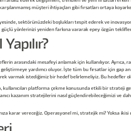
leri analiz ederek değişimleri, trendleri ve yeni fırsatları e
rşılanmamış müşteri ihtiyaçları gibi fırsatları ortaya koyark
ayesinde, sektörünüzdeki boşlukları tespit ederek ve inovasyon
 güçlü yönlerinizi yeniden farkına vararak epey özgün teklifler g
 Yapılır?
flerin arasındaki mesafeyi anlamak için kullanılıyor. Ayrıca, ra
r geliştirmeye yardımcı oluyor. İşte tüm bu fırsatlar için gap 
k varmak istediğimiz bir hedef belirlemeliyiz. Bu hedefler ol
ullanıcıları platforma çekme konusunda etkili bir strateji ge
lanıcı kazanım stratejilerini nasıl güçlendirebileceğimizi ve dah
mıza karar vereceğiz. Operasyonel mi, stratejik mi? Yoksa ikisi 
eri