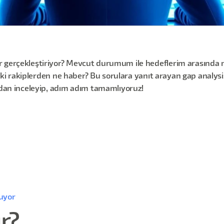
r gerçekleştiriyor? Mevcut durumum ile hedeflerim arasında 
? Peki rakiplerden ne haber? Bu sorulara yanıt arayan gap analy
ından inceleyip, adım adım tamamlıyoruz!
uyor
r?