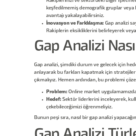
Rakiplerinizi ve sektördeki diğer işletme
keşfedilmemiş demografik gruplar veya ka
avantajı yakalayabilirsiniz.
İnovasyon ve Farklılaşma:
Gap analizi s
Rakiplerin eksikliklerini belirleyerek veya
Gap Analizi Nasıl
Gap analizi, şimdiki durum ve gelecek için hede
anlayarak bu farkları kapatmak için stratejile
çıkmalıyız. Hemen ardından, bu problemi çözere
Problem:
Online market uygulamamızda, k
Hedef:
Sektör liderlerini inceleyerek, kul
çekebileceğimizi öğrenmeliyiz.
Bunun peşi sıra, nasıl bir gap analizi yapacağı
Gap Analizi Türl