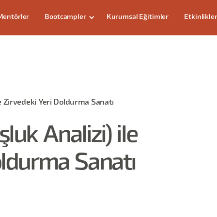
Mentörler
Bootcampler
Kurumsal Eğitimler
Etkinlikle
le Zirvedeki Yeri Doldurma Sanatı
luk Analizi) ile
oldurma Sanatı