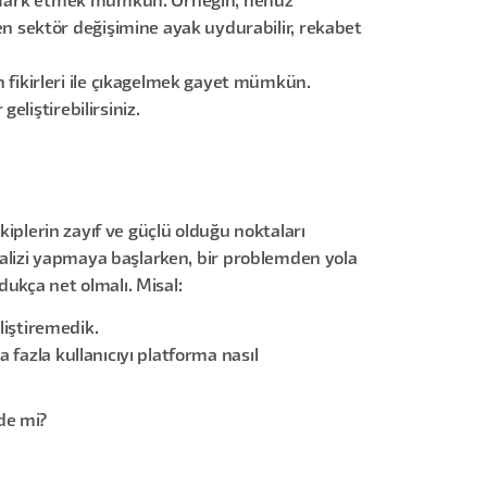
rken fark etmek mümkün. Örneğin, henüz
en sektör değişimine ayak uydurabilir, rekabet
 fikirleri ile çıkagelmek gayet mümkün.
eliştirebilirsiniz.
kiplerin zayıf ve güçlü olduğu noktaları
analizi yapmaya başlarken, bir problemden yola
dukça net olmalı. Misal:
liştiremedik.
a fazla kullanıcıyı platforma nasıl
de mi?