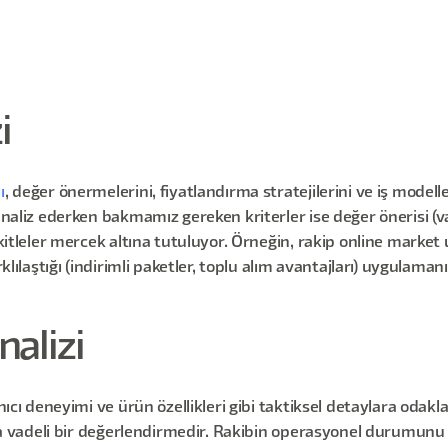
i
ı
, değer önermelerini, fiyatlandırma stratejilerini ve iş model
 analiz ederken bakmamız gereken kriterler ise değer önerisi (v
i kitleler mercek altına tutuluyor. Örneğin, rakip online mark
arklılaştığı (indirimli paketler, toplu alım avantajları) uygul
alizi
lanıcı deneyimi ve ürün özellikleri gibi taktiksel detaylara o
kısa vadeli bir değerlendirmedir. Rakibin operasyonel durumunu 