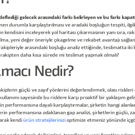
deflediği gelecek arasındaki farkı belirleyen ve bu farkı kapa
 durumla karşılaştırılması ve aradaki boşluğun tespiti, ilgili 
n kendisini inceleyerek yol haritası çıkarmasının yanı sıra, ra
lma, yeni değer öneriyle çıkagelme ve rekabet avantajı sağla
kipleriyle arasındaki boşluğu analiz ettiğinde, teslimatta iki
a rakipten daha kısa sürede mi teslimat yapmak olmalı?
Amacı Nedir?
kiplerin güçlü ve zayıf yönlerini değerlendirmek, olası riskle
llanımı sayesinde bu risklere karşı proaktif bir yaklaşım gelişti
in performansına dayalı karşılaştırmalar, şirketin hangi alanl
erin performansına odaklanan gap analizi, şirketlerin güçlü, zay
larak kendi
ürün stratejilerinizi
optimize etmeniz yönünde içgör