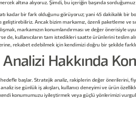
i mercek altına alıyoruz. Şimdi, bu içeriğin başında sorduğumu
atı kadar bir fark olduğunu görüyoruz; yani 45 dakikalık bir bo
 geliştirebiliriz. Ancak bizim markamız, özenli paketleme ve s
alışmak, markamızın konumlandırması ve değer önerisiyle uyu
rse de, kullanıcıların tam istedikleri saatte ürünlerini tesli
erine, rekabet edebilmek için kendimizi doğru bir şekilde farklı
 Analizi Hakkında Ko
defle başlar. Stratejik analiz, rakiplerin değer önerilerini, fi
aliz ise günlük iş akışları, kullanıcı deneyimi ve ürün özellikl
ek kendi konumumuzu iyileştirmek veya güçlü yönlerimizi vurgula