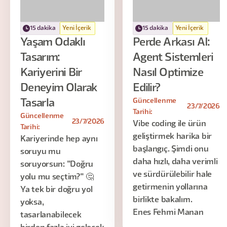
15 dakika
Yeni İçerik
15 dakika
Yeni İçerik
Yaşam Odaklı
Perde Arkası AI:
Tasarım:
Agent Sistemleri
Kariyerini Bir
Nasıl Optimize
Deneyim Olarak
Edilir?
Güncellenme
Tasarla
23/7/2026
Tarihi:
Güncellenme
23/7/2026
Vibe coding ile ürün
Tarihi:
geliştirmek harika bir
Kariyerinde hep aynı
başlangıç. Şimdi onu
soruyu mu
daha hızlı, daha verimli
soruyorsun: "Doğru
ve sürdürülebilir hale
yolu mu seçtim?" 🤔
getirmenin yollarına
Ya tek bir doğru yol
birlikte bakalım.
yoksa,
Enes Fehmi Manan
tasarlanabilecek