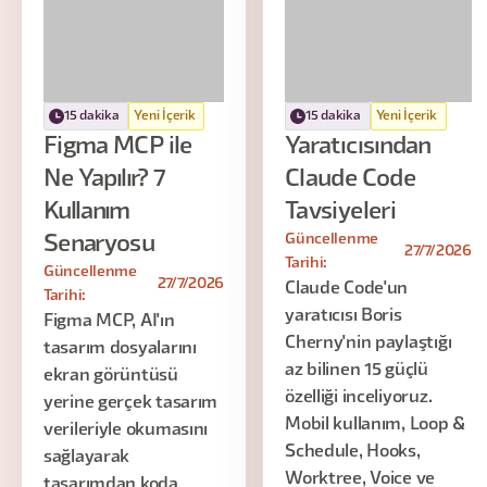
15 dakika
Yeni İçerik
15 dakika
Yeni İçerik
Figma MCP ile
Yaratıcısından
Ne Yapılır? 7
Claude Code
Kullanım
Tavsiyeleri
Güncellenme
Senaryosu
27/7/2026
Tarihi:
Güncellenme
27/7/2026
Claude Code'un
Tarihi:
yaratıcısı Boris
Figma MCP, AI'ın
Cherny'nin paylaştığı
tasarım dosyalarını
az bilinen 15 güçlü
ekran görüntüsü
özelliği inceliyoruz.
yerine gerçek tasarım
Mobil kullanım, Loop &
verileriyle okumasını
Schedule, Hooks,
sağlayarak
Worktree, Voice ve
tasarımdan koda