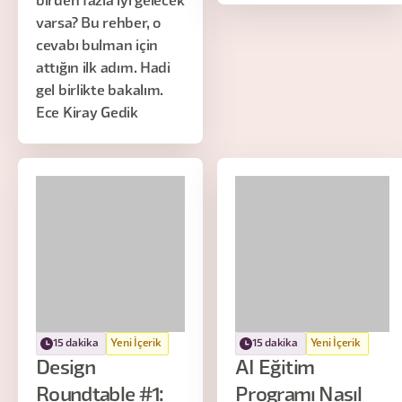
birden fazla iyi gelecek
varsa? Bu rehber, o
cevabı bulman için
attığın ilk adım. Hadi
gel birlikte bakalım.
Ece Kiray Gedik
15 dakika
Yeni İçerik
15 dakika
Yeni İçerik
Design
AI Eğitim
Roundtable #1:
Programı Nasıl