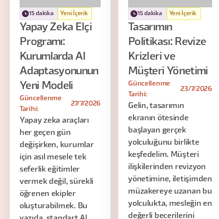
15 dakika
Yeni İçerik
15 dakika
Yeni İçerik
Yapay Zeka Elçi
Tasarımın
Programı:
Politikası: Revize
Kurumlarda AI
Krizleri ve
Adaptasyonunun
Müşteri Yönetimi
Güncellenme
Yeni Modeli
23/7/2026
Tarihi:
Güncellenme
27/7/2026
Gelin, tasarımın
Tarihi:
ekranın ötesinde
Yapay zeka araçları
başlayan gerçek
her geçen gün
yolculuğunu birlikte
değişirken, kurumlar
keşfedelim. Müşteri
için asıl mesele tek
ilişkilerinden revizyon
seferlik eğitimler
yönetimine, iletişimden
vermek değil, sürekli
müzakereye uzanan bu
öğrenen ekipler
yolculukta, mesleğin en
oluşturabilmek. Bu
değerli becerilerini
yazıda, standart AI