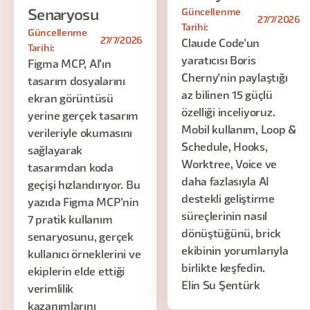
Güncellenme
Senaryosu
27/7/2026
Tarihi:
Güncellenme
27/7/2026
Claude Code'un
Tarihi:
yaratıcısı Boris
Figma MCP, AI'ın
Cherny'nin paylaştığı
tasarım dosyalarını
az bilinen 15 güçlü
ekran görüntüsü
özelliği inceliyoruz.
yerine gerçek tasarım
Mobil kullanım, Loop &
verileriyle okumasını
Schedule, Hooks,
sağlayarak
Worktree, Voice ve
tasarımdan koda
daha fazlasıyla AI
geçişi hızlandırıyor. Bu
destekli geliştirme
yazıda Figma MCP'nin
süreçlerinin nasıl
7 pratik kullanım
dönüştüğünü, brick
senaryosunu, gerçek
ekibinin yorumlarıyla
kullanıcı örneklerini ve
birlikte keşfedin.
ekiplerin elde ettiği
Elin Su Şentürk
verimlilik
kazanımlarını