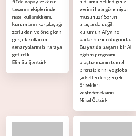
#1'de yapay zekânın
aldı ama beklediğiniz
tasarım ekiplerinde
verimi hala göremiyor
nasıl kullanıldığını,
musunuz? Sorun
kurumların karşılaştığı
araçlarda değil,
zorlukları ve öne çıkan
kurumun AI'ya ne
gerçek kullanım
kadar hazır olduğunda.
senaryolarını bir araya
Bu yazıda başarılı bir AI
getirdik.
eğitim programı
Elin Su Şentürk
oluşturmanın temel
prensiplerini ve global
şirketlerden gerçek
örnekleri
keşfedeceksiniz.
Nihal Öztürk