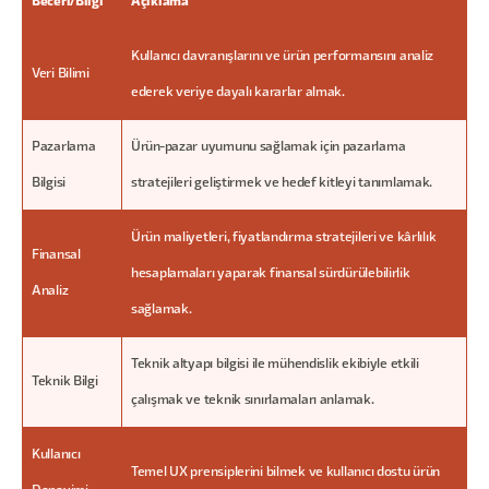
Beceri/Bilgi
Açıklama
Kullanıcı davranışlarını ve ürün performansını analiz
Veri Bilimi
ederek veriye dayalı kararlar almak.
Pazarlama
Ürün-pazar uyumunu sağlamak için pazarlama
Bilgisi
stratejileri geliştirmek ve hedef kitleyi tanımlamak.
Ürün maliyetleri, fiyatlandırma stratejileri ve kârlılık
Finansal
hesaplamaları yaparak finansal sürdürülebilirlik
Analiz
sağlamak.
Teknik altyapı bilgisi ile mühendislik ekibiyle etkili
Teknik Bilgi
çalışmak ve teknik sınırlamaları anlamak.
Kullanıcı
Temel UX prensiplerini bilmek ve kullanıcı dostu ürün