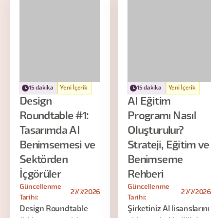
15 dakika
Yeni İçerik
15 dakika
Yeni İçerik
Design
AI Eğitim
Roundtable #1:
Programı Nasıl
Tasarımda AI
Oluşturulur?
Benimsemesi ve
Strateji, Eğitim ve
Sektörden
Benimseme
İçgörüler
Rehberi
Güncellenme
Güncellenme
27/7/2026
27/7/2026
Tarihi:
Tarihi:
Design Roundtable
Şirketiniz AI lisanslarını