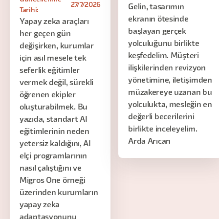
27/7/2026
Gelin, tasarımın
Tarihi:
ekranın ötesinde
Yapay zeka araçları
başlayan gerçek
her geçen gün
yolculuğunu birlikte
değişirken, kurumlar
keşfedelim. Müşteri
için asıl mesele tek
ilişkilerinden revizyon
seferlik eğitimler
yönetimine, iletişimden
vermek değil, sürekli
müzakereye uzanan bu
öğrenen ekipler
yolculukta, mesleğin en
oluşturabilmek. Bu
değerli becerilerini
yazıda, standart AI
birlikte inceleyelim.
eğitimlerinin neden
Arda Arıcan
yetersiz kaldığını, AI
elçi programlarının
nasıl çalıştığını ve
Migros One örneği
üzerinden kurumların
yapay zeka
adaptasyonunu