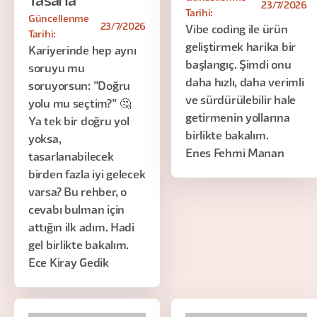
Tasarla
23/7/2026
Tarihi:
Güncellenme
23/7/2026
Vibe coding ile ürün
Tarihi:
geliştirmek harika bir
Kariyerinde hep aynı
başlangıç. Şimdi onu
soruyu mu
daha hızlı, daha verimli
soruyorsun: "Doğru
ve sürdürülebilir hale
yolu mu seçtim?" 🤔
getirmenin yollarına
Ya tek bir doğru yol
birlikte bakalım.
yoksa,
Enes Fehmi Manan
tasarlanabilecek
birden fazla iyi gelecek
varsa? Bu rehber, o
cevabı bulman için
attığın ilk adım. Hadi
gel birlikte bakalım.
Ece Kiray Gedik