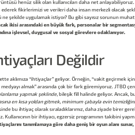
rüntüsü henüz silik olan kullanıcıları daha net anlayabiliyoruz.
l ederek fikirlerimizi ve verileri daha insan merkezli olacak ş
 ne şekilde uygulamak istiyor? Bu gibi sayısız sorunun muhat
cak ikisi arasındaki en büyük fark, personalar bir segmentasyo
dına işlevsel, duygusal ve sosyal görevlere odaklanıyor.
tiyaçları Değildir
te aklımıza “ihtiyaçlar” geliyor. Örneğin, “vakit geçirmek iç
al medyayı almak” arasında çok bir fark göremiyoruz. JTBD çer
 planlama yapmak şeklinde
, bileşik fill halinde geliyor. Ancak, b
ktasına en kısa yoldan gitmek, minimum çabayla evin temizliğ
nde bu ihtiyaç olarak sıraladıklarımız, daha ziyade birer gerekli
. Kullanıcının bir ihtiyacı, egzersiz programının takibini yapmak
tiyaçlarını tanımlamaya göre daha geniş bir oyun alanı sunar, ç