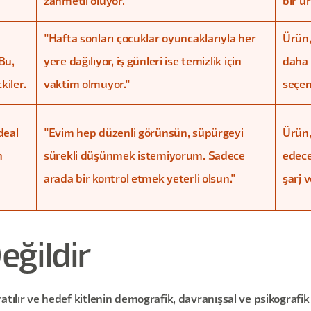
zahmetli oluyor."
bir ür
"Hafta sonları çocuklar oyuncaklarıyla her
Ürün,
 Bu,
yere dağılıyor, iş günleri ise temizlik için
daha 
kiler.
vaktim olmuyor."
seçen
deal
"Evim hep düzenli görünsün, süpürgeyi
Ürün,
n
sürekli düşünmek istemiyorum. Sadece
edece
arada bir kontrol etmek yeterli olsun."
şarj v
ğildir
tılır ve hedef kitlenin demografik, davranışsal ve psikografik ö