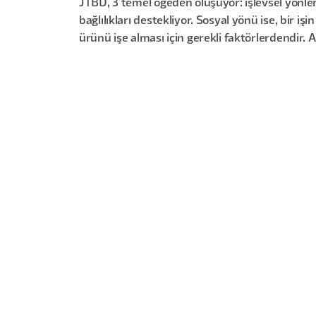
JTBD, 3 temel ögeden oluşuyor: işlevsel yönler,
bağlılıkları destekliyor. Sosyal yönü ise, bir 
ürünü işe alması için gerekli faktörlerdendir. 