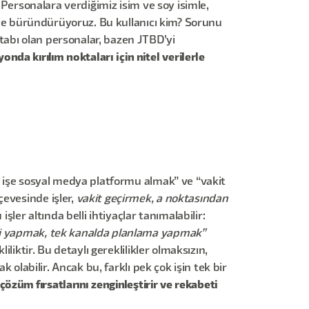
 Personalara verdiğimiz isim ve soy isimle,
ekle büründürüyoruz. Bu kullanıcı kim? Sorunu
tabı olan personalar, bazen JTBD’yi
nda kırılım noktaları için nitel verilerle
in işe sosyal medya platformu almak” ve “vakit
çevesinde işler,
vakit geçirmek, a noktasından
u işler altında belli ihtiyaçlar tanımalabilir:
ini yapmak, tek kanalda planlama yapmak”
liktir. Bu detaylı gereklilikler olmaksızın,
 olabilir. Ancak bu, farklı pek çok işin tek bir
özüm fırsatlarını zenginleştirir ve rekabeti