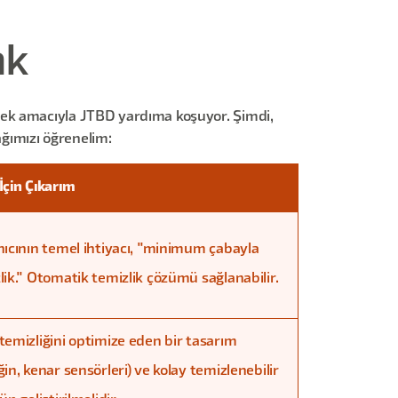
ak
mek amacıyla JTBD yardıma koşuyor. Şimdi,
ağımızı öğrenelim:
İçin Çıkarım
nıcının temel ihtiyacı, "minimum çabayla
lik." Otomatik temizlik çözümü sağlanabilir.
temizliğini optimize eden bir tasarım
ğin, kenar sensörleri) ve kolay temizlenebilir