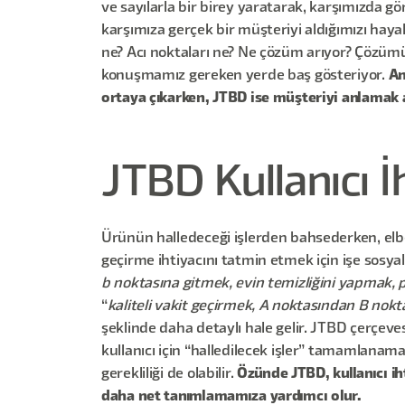
ve sayılarla bir birey yaratarak, karşımızda gö
karşımıza gerçek bir müşteriyi aldığımızı haya
ne? Acı noktaları ne? Ne çözüm arıyor? Çözümü
konuşmamız gereken yerde baş gösteriyor.
An
ortaya çıkarken, JTBD ise müşteriyi anlamak a
JTBD Kullanıcı İh
Ürünün halledeceği işlerden bahsederken, elbet
geçirme ihtiyacını tatmin etmek için işe sosy
b noktasına gitmek, evin temizliğini yapmak,
“
kaliteli vakit geçirmek, A noktasından B no
şeklinde daha detaylı hale gelir. JTBD çerçevesi
kullanıcı için “halledilecek işler” tamamlanamaz
gerekliliği de olabilir.
Özünde JTBD, kullanıcı ih
daha net tanımlamamıza yardımcı olur.