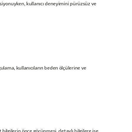
rsiyonuyken, kullanıcı deneyimini pürüzsüz ve
gulama, kullanıcıların beden ölçülerine ve
ilgilerin önce görünmesi, detaylı bilgilere ise