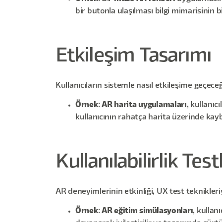
bir butonla ulaşılması bilgi mimarisinin b
Etkileşim Tasarımı
Kullanıcıların sistemle nasıl etkileşime geçeceğ
Örnek
:
AR harita uygulamaları
, kullanıc
kullanıcının rahatça harita üzerinde kayb
Kullanılabilirlik Test
AR deneyimlerinin etkinliği, UX test teknikleriy
Örnek
:
AR eğitim simülasyonları
, kullan