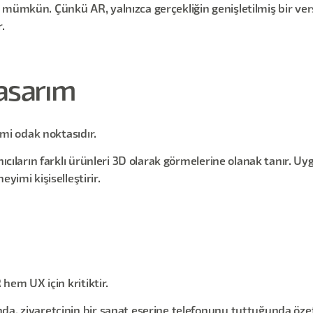
 mümkün. Çünkü AR, yalnızca gerçekliğin genişletilmiş bir ve
.
Tasarım
imi odak noktasıdır.
ıcıların farklı ürünleri 3D olarak görmelerine olanak tanır. Uy
yimi kişiselleştirir.
 hem UX için kritiktir.
, ziyaretçinin bir sanat eserine telefonunu tuttuğunda özet b