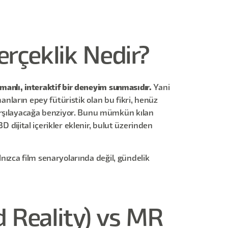
erçeklik Nedir?
amanlı, interaktif bir deneyim sunmasıdır.
Yani
manların epey fütüristik olan bu fikri, henüz
karşılayacağa benziyor. Bunu mümkün kılan
 dijital içerikler eklenir, bulut üzerinden
lnızca film senaryolarında değil, gündelik
d Reality) vs MR