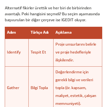
Alternatif fikirler ürettik ve her biri de birbirinden
avantajlı. Peki hangisini seçmeli? Bu seçim aşamasında
başvurulan bir diğer çerçeve ise IGEDIT oluyor.
Adım
Türkçe Adı
Açıklama
Proje unsurlarını belirle
Identify
Tespit Et
ve proje hedefleriyle
ilişkilendir.
Değerlendirme için
gerekli bilgi ve verileri
Gather
Bilgi Topla
topla (ör. kapsam,
maliyet, estetik, çalışan
memnuniyeti).