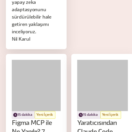
yapay zeka
adaptasyonunu
sürdürülebilir hale
getiren yaklaşımı
inceliyoruz.
Nil Karul
15 dakika
Yeni İçerik
15 dakika
Yeni İçerik
Figma MCP ile
Yaratıcısından