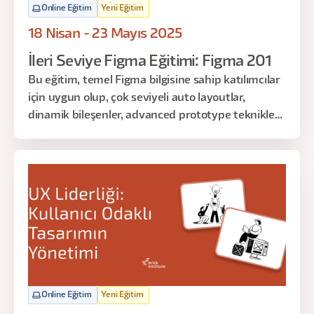
Online Eğitim
Yeni Eğitim
18 Nisan - 23 Mayıs 2025
İleri Seviye Figma Eğitimi: Figma 201
Bu eğitim, temel Figma bilgisine sahip katılımcılar
için uygun olup, çok seviyeli auto layoutlar,
dinamik bileşenler, advanced prototype teknikleri,
design system yönetimi, ileri animasyon
teknikleri, responsive tasarım ve Dev Mode gibi
orta ve ileri düzey konuları kapsayarak, sıfırdan
bir web sitesinin Handoff aşamasına kadar
tamamlanmasını içermektedir. Her katılımcının 1:1
mentorluk görüşmesi hakkı bulunmaktadır. Bu
kapsamda, her katılımcı 30 dakikalık bir süre
boyunca eğitmenle bire bir görüşme planlayabilir.
Bu fırsat, kişisel gelişim ve öğrenme sürecinizi
daha da derinleştirmenize olanak tanır.
Online Eğitim
Yeni Eğitim