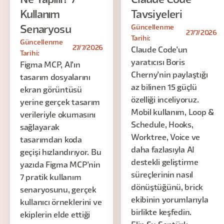
Ne Yapılır? 7
Claude Code
Kullanım
Tavsiyeleri
Güncellenme
Senaryosu
27/7/2026
Tarihi:
Güncellenme
27/7/2026
Claude Code'un
Tarihi:
yaratıcısı Boris
Figma MCP, AI'ın
Cherny'nin paylaştığı
tasarım dosyalarını
az bilinen 15 güçlü
ekran görüntüsü
özelliği inceliyoruz.
yerine gerçek tasarım
Mobil kullanım, Loop &
verileriyle okumasını
Schedule, Hooks,
sağlayarak
Worktree, Voice ve
tasarımdan koda
daha fazlasıyla AI
geçişi hızlandırıyor. Bu
destekli geliştirme
yazıda Figma MCP'nin
süreçlerinin nasıl
7 pratik kullanım
dönüştüğünü, brick
senaryosunu, gerçek
ekibinin yorumlarıyla
kullanıcı örneklerini ve
birlikte keşfedin.
ekiplerin elde ettiği