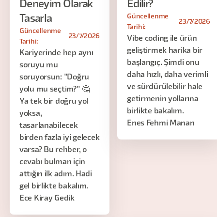
Deneyim Olarak
Edilir?
Güncellenme
Tasarla
23/7/2026
Tarihi:
Güncellenme
23/7/2026
Vibe coding ile ürün
Tarihi:
geliştirmek harika bir
Kariyerinde hep aynı
başlangıç. Şimdi onu
soruyu mu
daha hızlı, daha verimli
soruyorsun: "Doğru
ve sürdürülebilir hale
yolu mu seçtim?" 🤔
getirmenin yollarına
Ya tek bir doğru yol
birlikte bakalım.
yoksa,
Enes Fehmi Manan
tasarlanabilecek
birden fazla iyi gelecek
varsa? Bu rehber, o
cevabı bulman için
attığın ilk adım. Hadi
gel birlikte bakalım.
Ece Kiray Gedik