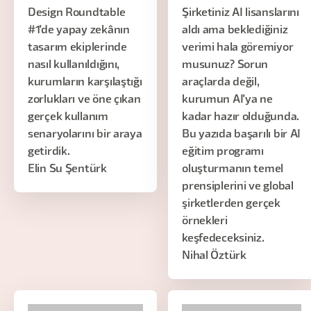
Design Roundtable
Şirketiniz AI lisanslarını
#1'de yapay zekânın
aldı ama beklediğiniz
tasarım ekiplerinde
verimi hala göremiyor
nasıl kullanıldığını,
musunuz? Sorun
kurumların karşılaştığı
araçlarda değil,
zorlukları ve öne çıkan
kurumun AI'ya ne
gerçek kullanım
kadar hazır olduğunda.
senaryolarını bir araya
Bu yazıda başarılı bir AI
getirdik.
eğitim programı
Elin Su Şentürk
oluşturmanın temel
prensiplerini ve global
şirketlerden gerçek
örnekleri
keşfedeceksiniz.
Nihal Öztürk