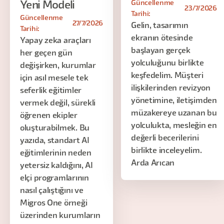
Güncellenme
Yeni Modeli
23/7/2026
Tarihi:
Güncellenme
27/7/2026
Gelin, tasarımın
Tarihi:
ekranın ötesinde
Yapay zeka araçları
başlayan gerçek
her geçen gün
yolculuğunu birlikte
değişirken, kurumlar
keşfedelim. Müşteri
için asıl mesele tek
ilişkilerinden revizyon
seferlik eğitimler
yönetimine, iletişimden
vermek değil, sürekli
müzakereye uzanan bu
öğrenen ekipler
yolculukta, mesleğin en
oluşturabilmek. Bu
değerli becerilerini
yazıda, standart AI
birlikte inceleyelim.
eğitimlerinin neden
Arda Arıcan
yetersiz kaldığını, AI
elçi programlarının
nasıl çalıştığını ve
Migros One örneği
üzerinden kurumların