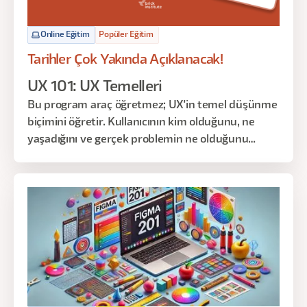
Online Eğitim
Popüler Eğitim
Tarihler Çok Yakında Açıklanacak!
UX 101: UX Temelleri
Bu program araç öğretmez; UX'in temel düşünme
biçimini öğretir. Kullanıcının kim olduğunu, ne
yaşadığını ve gerçek problemin ne olduğunu
anlamaya odaklanır. Persona, User Journey ve
araştırma gibi kavramları ezberletmek yerine
bunların neden var olduğunu ve nasıl birlikte
çalıştığını gösterir.