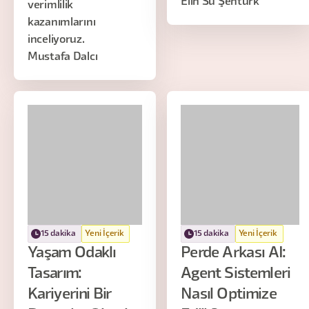
Elin Su Şentürk
verimlilik
kazanımlarını
inceliyoruz.
Mustafa Dalcı
15 dakika
Yeni İçerik
15 dakika
Yeni İçerik
Yaşam Odaklı
Perde Arkası AI:
Tasarım:
Agent Sistemleri
Kariyerini Bir
Nasıl Optimize