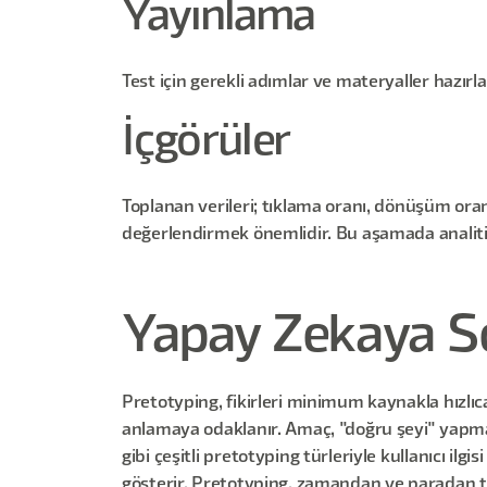
Yayınlama
Test için gerekli adımlar ve materyaller hazırl
İçgörüler
Toplanan verileri; tıklama oranı, dönüşüm oranı
değerlendirmek önemlidir. Bu aşamada analitik a
Yapay Zekaya So
Pretotyping, fikirleri minimum kaynakla hızlı
anlamaya odaklanır. Amaç, "doğru şeyi" yapmay
gibi çeşitli pretotyping türleriyle kullanıcı il
gösterir. Pretotyping, zamandan ve paradan tasa