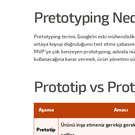
Pretotyping Ned
Pretotyping terimi, Google’ın eski mühendislik 
ortaya koyup doğruluğunu test etme çabasını ta
MVP’ye çok benzeyen prototyping, aslında nü
kullanacağına karar vermek, ürün yönetimi süre
Prototip vs Pro
Aşama
Amacı
Ürünü inşa etmeniz gerekip gere
Pretotip