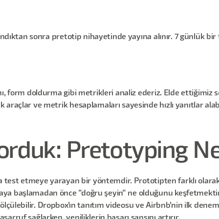
andıktan sonra pretotip nihayetinde yayına alınır. 7 günlük bir
, form doldurma gibi metrikleri analiz ederiz. Elde ettiğimiz so
raçlar ve metrik hesaplamaları sayesinde hızlı yanıtlar alabilir
rduk: Pretotyping Ne
ca test etmeye yarayan bir yöntemdir. Prototipten farklı olar
a başlamadan önce "doğru şeyin" ne olduğunu keşfetmektir. Fa
gisi ölçülebilir. Dropbox’ın tanıtım videosu ve Airbnb’nin ilk den
rruf sağlarken, yeniliklerin başarı şansını artırır.