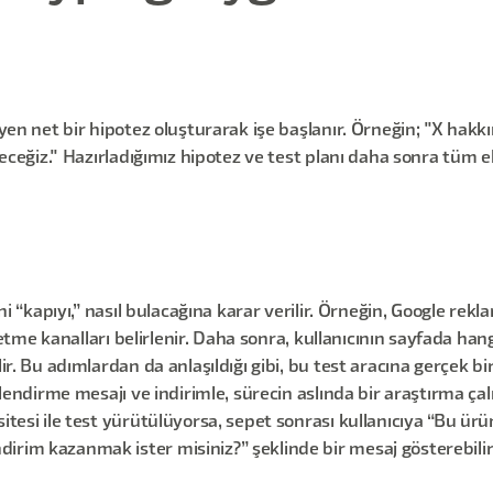
eyen net bir hipotez oluşturarak işe başlanır. Örneğin; "X hak
edeceğiz." Hazırladığımız hipotez ve test planı daha sonra tüm e
ani “kapıyı,” nasıl bulacağına karar verilir. Örneğin, Google re
eşfetme kanalları belirlenir. Daha sonra, kullanıcının sayfada ha
lir. Bu adımlardan da anlaşıldığı gibi, bu test aracına gerçek
gilendirme mesajı ve indirimle, sürecin aslında bir araştırma ça
itesi ile test yürütülüyorsa, sepet sonrası kullanıcıya “Bu ürün
irim kazanmak ister misiniz?” şeklinde bir mesaj gösterebilir