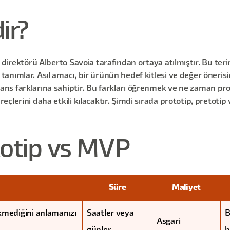
ir?
direktörü Alberto Savoia tarafından ortaya atılmıştır. Bu terim
nımlar. Asıl amacı, bir ürünün hedef kitlesi ve değer önerisin
ans farklarına sahiptir. Bu farkları öğrenmek ve ne zaman p
çlerini daha etkili kılacaktır. Şimdi sırada prototip, pretoti
totip vs MVP
Süre
Maliyet
kmediğini anlamanızı
Saatler veya
B
Asgari