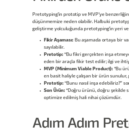
Pretotyping’in prototip ve MVP’ye benzerliğini
düşünmemize neden olabilir. Halbuki pretotypi
geliştirme yolculuğunda pretotyping’in yeri ve 
Fikir Aşaması:
Bu aşamada ortaya bir varsa
sayılabilir.
Pretotip:
“Bu fikri gerçekten inşa etmeye
eden bir araçla fikir test edilir; ilgi ve ih
MVP (Minimum Viable Product):
“Bu ürü
en basit haliyle çalışan bir ürün sunulur,
Prototip:
“Bunu nasıl inşa edebiliriz?” so
Son Ürün:
“Doğru ürünü, doğru şekilde sun
optimize edilmiş hali nihai çözümdür.
Adım Adım Pret