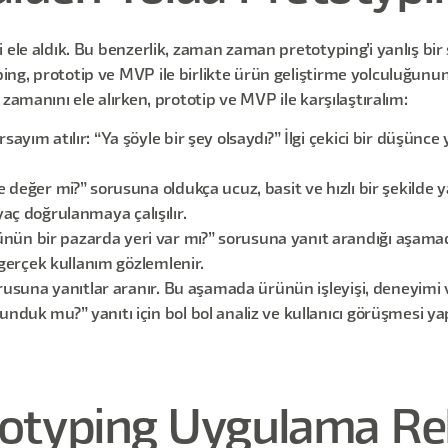
 ele aldık. Bu benzerlik, zaman zaman pretotyping’i yanlış bir 
ng, prototip ve MVP ile birlikte ürün geliştirme yolculuğunu
zamanını ele alırken, prototip ve MVP ile karşılaştıralım:
yım atılır: “Ya şöyle bir şey olsaydı?” İlgi çekici bir düşünce
 değer mi?” sorusuna oldukça ucuz, basit ve hızlı bir şekilde 
tiyaç doğrulanmaya çalışılır.
nün bir pazarda yeri var mı?” sorusuna yanıt arandığı aşamada
 gerçek kullanım gözlemlenir.
rusuna yanıtlar aranır. Bu aşamada ürünün işleyişi, deneyimi ve 
duk mu?” yanıtı için bol bol analiz ve kullanıcı görüşmesi yapı
otyping Uygulama Re