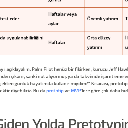
günler
b
Haftalar veya
test eder
Önemli yatırım
T
aylar
da uygulanabilirliğini
Orta düzey
İ
Haftalar
yatırım
u
ylı açıklayalım. Palm Pilot henüz bir fikirken, kurucu Jeff Haw
den çıkarır, sanki not alıyormuş ya da takvimde işaretlemel
rçekten günlük hayatımda kullanır mıydım?" Kısacası, pretotip,
tir diyebiliriz. Bu da
prototip
ve
MVP
’lere göre çok daha hız
Giden Yolda Pretotypi