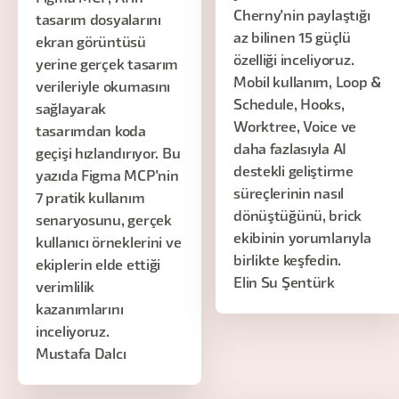
Cherny'nin paylaştığı
tasarım dosyalarını
az bilinen 15 güçlü
ekran görüntüsü
özelliği inceliyoruz.
yerine gerçek tasarım
Mobil kullanım, Loop &
verileriyle okumasını
Schedule, Hooks,
sağlayarak
Worktree, Voice ve
tasarımdan koda
daha fazlasıyla AI
geçişi hızlandırıyor. Bu
destekli geliştirme
yazıda Figma MCP'nin
süreçlerinin nasıl
7 pratik kullanım
dönüştüğünü, brick
senaryosunu, gerçek
ekibinin yorumlarıyla
kullanıcı örneklerini ve
birlikte keşfedin.
ekiplerin elde ettiği
Elin Su Şentürk
verimlilik
kazanımlarını
inceliyoruz.
Mustafa Dalcı