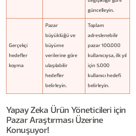
değişikliğe göre
güncelleyin.
Pazar
Toplam
büyüklüğü ve
adreslenebilir
Gerçekçi
büyüme
pazar 100.000
hedefler
verilerine göre
kullanıcıysa, ilk yıl
koyma
ulaşılabilir
için 5.000
hedefler
kullanıcı hedefi
belirleyin.
belirleyin.
Yapay Zeka Ürün Yöneticileri için
Pazar Araştırması Üzerine
Konuşuyor!