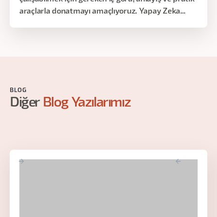
araçlarla donatmayı amaçlıyoruz. Yapay Zeka
ekipleri kurmakla görevli yöneticiler için bu eğitim,
Yapay Zeka teknolojisi ile ürün yönetimi
arasındaki karmaşık ilişkiyi anlamaya yönelik
benzersiz bir bakış açısı sunmaktadır.
BLOG
Diğer
Blog Yazılarımız