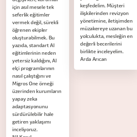
değişirken, kurumlar
keşfedelim. Müşteri
için asıl mesele tek
ilişkilerinden revizyon
seferlik eğitimler
yönetimine, iletişimden
vermek değil, sürekli
müzakereye uzanan bu
öğrenen ekipler
yolculukta, mesleğin en
oluşturabilmek. Bu
değerli becerilerini
yazıda, standart AI
birlikte inceleyelim.
eğitimlerinin neden
Arda Arıcan
yetersiz kaldığını, AI
elçi programlarının
nasıl çalıştığını ve
Migros One örneği
üzerinden kurumların
yapay zeka
adaptasyonunu
sürdürülebilir hale
getiren yaklaşımı
inceliyoruz.