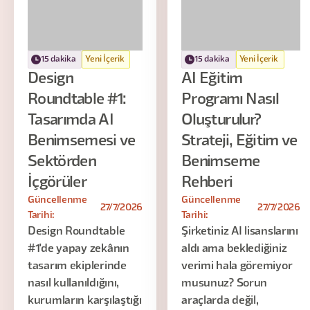
15 dakika
Yeni İçerik
15 dakika
Yeni İçerik
Design
AI Eğitim
Roundtable #1:
Programı Nasıl
Tasarımda AI
Oluşturulur?
Benimsemesi ve
Strateji, Eğitim ve
Sektörden
Benimseme
İçgörüler
Rehberi
Güncellenme
Güncellenme
27/7/2026
27/7/2026
Tarihi:
Tarihi:
Design Roundtable
Şirketiniz AI lisanslarını
#1'de yapay zekânın
aldı ama beklediğiniz
tasarım ekiplerinde
verimi hala göremiyor
nasıl kullanıldığını,
musunuz? Sorun
kurumların karşılaştığı
araçlarda değil,