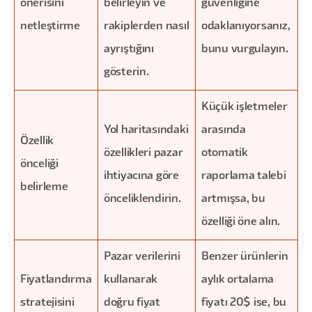
önerisini
belirleyin ve
güvenliğine
netleştirme
rakiplerden nasıl
odaklanıyorsanız,
ayrıştığını
bunu vurgulayın.
gösterin.
Küçük işletmeler
Yol haritasındaki
arasında
Özellik
özellikleri pazar
otomatik
önceliği
ihtiyacına göre
raporlama talebi
belirleme
önceliklendirin.
artmışsa, bu
özelliği öne alın.
Pazar verilerini
Benzer ürünlerin
Fiyatlandırma
kullanarak
aylık ortalama
stratejisini
doğru fiyat
fiyatı 20$ ise, bu