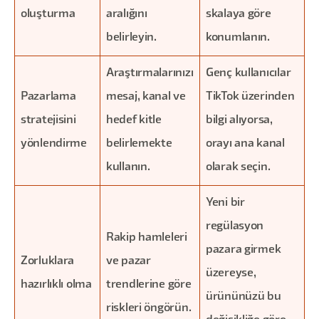
oluşturma
aralığını
skalaya göre
belirleyin.
konumlanın.
Araştırmalarınızı
Genç kullanıcılar
Pazarlama
mesaj, kanal ve
TikTok üzerinden
stratejisini
hedef kitle
bilgi alıyorsa,
yönlendirme
belirlemekte
orayı ana kanal
kullanın.
olarak seçin.
Yeni bir
regülasyon
Rakip hamleleri
pazara girmek
Zorluklara
ve pazar
üzereyse,
hazırlıklı olma
trendlerine göre
ürününüzü bu
riskleri öngörün.