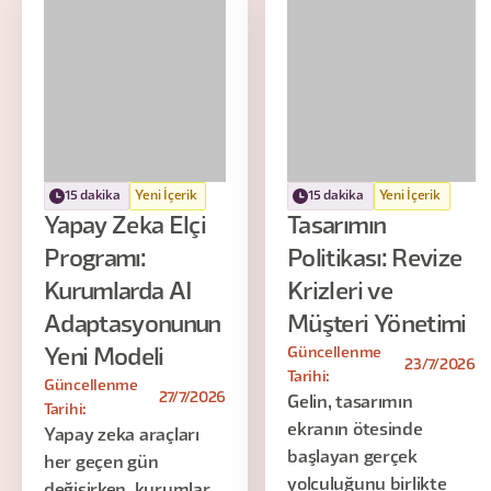
15 dakika
Yeni İçerik
15 dakika
Yeni İçerik
Yapay Zeka Elçi
Tasarımın
Programı:
Politikası: Revize
Kurumlarda AI
Krizleri ve
Adaptasyonunun
Müşteri Yönetimi
Güncellenme
Yeni Modeli
23/7/2026
Tarihi:
Güncellenme
27/7/2026
Gelin, tasarımın
Tarihi:
ekranın ötesinde
Yapay zeka araçları
başlayan gerçek
her geçen gün
yolculuğunu birlikte