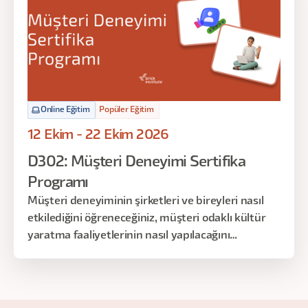
bu eğitimde, yapay zeka destekli modern
araştırma tekniklerini de öğreneceksiniz.
Online Eğitim
Popüler Eğitim
12 Ekim - 22 Ekim 2026
D302: Müşteri Deneyimi Sertifika
Programı
Müşteri deneyiminin şirketleri ve bireyleri nasıl
etkilediğini öğreneceğiniz, müşteri odaklı kültür
yaratma faaliyetlerinin nasıl yapılacağını
inceleyebileceğiniz, müşteri yolculuk haritalarıyla
deneyimi yönetmeyi -uygulama yoluyla-
keşfedeceğiniz dopdolu 12 saatlik bir program sizi
bekliyor!