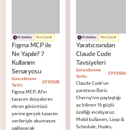
15 dakika
Yeni İçerik
15 dakika
Yeni İçerik
Figma MCP ile
Yaratıcısından
Ne Yapılır? 7
Claude Code
Kullanım
Tavsiyeleri
Güncellenme
Senaryosu
27/7/2026
Tarihi:
Güncellenme
27/7/2026
Claude Code'un
Tarihi:
yaratıcısı Boris
Figma MCP, AI'ın
Cherny'nin paylaştığı
tasarım dosyalarını
az bilinen 15 güçlü
ekran görüntüsü
özelliği inceliyoruz.
yerine gerçek tasarım
Mobil kullanım, Loop &
verileriyle okumasını
Schedule, Hooks,
sağlayarak