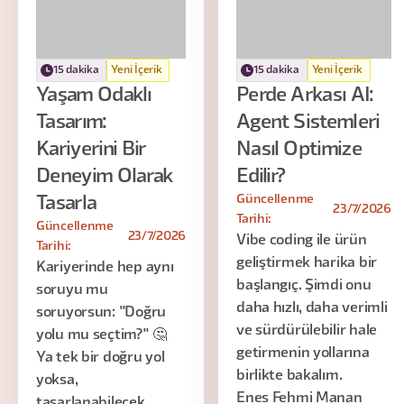
15 dakika
Yeni İçerik
15 dakika
Yeni İçerik
Yaşam Odaklı
Perde Arkası AI:
Tasarım:
Agent Sistemleri
Kariyerini Bir
Nasıl Optimize
Deneyim Olarak
Edilir?
Güncellenme
Tasarla
23/7/2026
Tarihi:
Güncellenme
23/7/2026
Vibe coding ile ürün
Tarihi:
geliştirmek harika bir
Kariyerinde hep aynı
başlangıç. Şimdi onu
soruyu mu
daha hızlı, daha verimli
soruyorsun: "Doğru
ve sürdürülebilir hale
yolu mu seçtim?" 🤔
getirmenin yollarına
Ya tek bir doğru yol
birlikte bakalım.
yoksa,
Enes Fehmi Manan
tasarlanabilecek