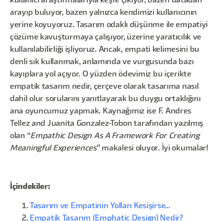
kullanıcı araştırmalarıyla keşfe çıkıyor, bazen datadan
arayıp buluyor, bazen yalnızca kendimizi kullanıcının
yerine koyuyoruz. Tasarım odaklı düşünme ile empatiyi
çözüme kavuşturmaya çalışıyor, üzerine yaratıcılık ve
kullanılabilirliği işliyoruz. Ancak, empati kelimesini bu
denli sık kullanmak, anlamında ve vurgusunda bazı
kayıplara yol açıyor. O yüzden ödevimiz bu içerikte
empatik tasarım nedir, çerçeve olarak tasarıma nasıl
dahil olur sorularını yanıtlayarak bu duygu ortaklığını
ana oyuncumuz yapmak. Kaynağımız ise F. Andres
Tellez and Juanita Gonzalez-Tobon tarafından yazılmış
olan “
Empathic Design As A Framework For Creating
Meaningful Experiences
” makalesi oluyor. İyi okumalar!
İçindekiler:
Tasarım ve Empatinin Yolları Kesişirse…
Empatik Tasarım (Emphatic Design) Nedir?