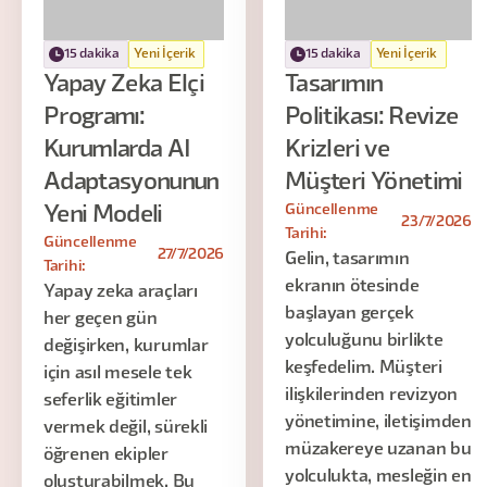
15 dakika
Yeni İçerik
15 dakika
Yeni İçerik
Yapay Zeka Elçi
Tasarımın
Programı:
Politikası: Revize
Kurumlarda AI
Krizleri ve
Adaptasyonunun
Müşteri Yönetimi
Güncellenme
Yeni Modeli
23/7/2026
Tarihi:
Güncellenme
27/7/2026
Gelin, tasarımın
Tarihi:
ekranın ötesinde
Yapay zeka araçları
başlayan gerçek
her geçen gün
yolculuğunu birlikte
değişirken, kurumlar
keşfedelim. Müşteri
için asıl mesele tek
ilişkilerinden revizyon
seferlik eğitimler
yönetimine, iletişimden
vermek değil, sürekli
müzakereye uzanan bu
öğrenen ekipler
yolculukta, mesleğin en
oluşturabilmek. Bu