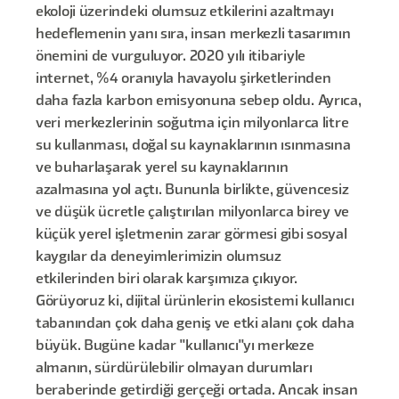
ekoloji üzerindeki olumsuz etkilerini azaltmayı
hedeflemenin yanı sıra, insan merkezli tasarımın
önemini de vurguluyor. 2020 yılı itibariyle
internet, %4 oranıyla havayolu şirketlerinden
daha fazla karbon emisyonuna sebep oldu. Ayrıca,
veri merkezlerinin soğutma için milyonlarca litre
su kullanması, doğal su kaynaklarının ısınmasına
ve buharlaşarak yerel su kaynaklarının
azalmasına yol açtı. Bununla birlikte, güvencesiz
ve düşük ücretle çalıştırılan milyonlarca birey ve
küçük yerel işletmenin zarar görmesi gibi sosyal
kaygılar da deneyimlerimizin olumsuz
etkilerinden biri olarak karşımıza çıkıyor.
Görüyoruz ki, dijital ürünlerin ekosistemi kullanıcı
tabanından çok daha geniş ve etki alanı çok daha
büyük. Bugüne kadar "kullanıcı"yı merkeze
almanın, sürdürülebilir olmayan durumları
beraberinde getirdiği gerçeği ortada. Ancak insan