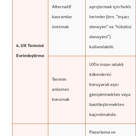
Alternatif
ayrıştırmak için farklı
kavramlar
terimler (örn. "inşacı
üretmek
deneyim" ve "tüketici
deneyimi")
4. UX Terimini
kullanılabilir.
Evrimleştirme
UX'in insan odaklı
kökenlerini
Terimin
koruyarak aşırı
anlamını
genişletmekten veya
korumak
basitleştirmekten
kaçınılmalıdır.
Pazarlama ve