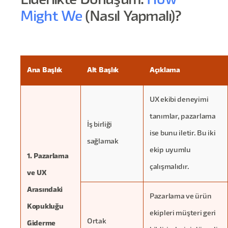
Liderlikte Dönüşüm:
How
Might We
(Nasıl Yapmalı)?
Ana Başlık
Alt Başlık
Açıklama
UX ekibi deneyimi
tanımlar, pazarlama
İş birliği
ise bunu iletir. Bu iki
sağlamak
ekip uyumlu
1. Pazarlama
çalışmalıdır.
ve UX
Arasındaki
Pazarlama ve ürün
Kopukluğu
ekipleri müşteri geri
Ortak
Giderme