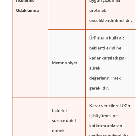
İlkelerine
uygun çözümler
Odaklanma
üretmek
önceliklendirilmelidir.
Ürünlerin kullanıcı
beklentilerini ne
kadar karşıladığını
Memnuniyet
sürekli
değerlendirmek
gereklidir.
Karar vericilere UX'in
Liderleri
iş büyümesine
sürece dahil
katkısını anlatan
etmek