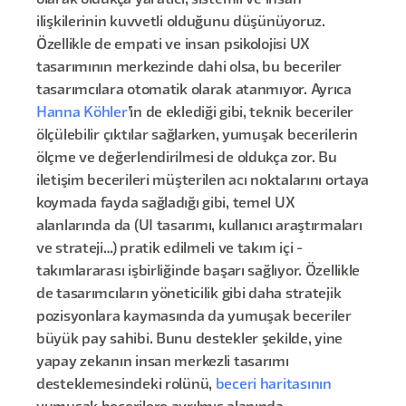
olarak oldukça yaratıcı, sistemli ve insan
ilişkilerinin kuvvetli olduğunu düşünüyoruz.
Özellikle de empati ve insan psikolojisi UX
tasarımının merkezinde dahi olsa, bu beceriler
tasarımcılara otomatik olarak atanmıyor. Ayrıca
Hanna Köhler
’in de eklediği gibi, teknik beceriler
ölçülebilir çıktılar sağlarken, yumuşak becerilerin
ölçme ve değerlendirilmesi de oldukça zor. Bu
iletişim becerileri müşterilen acı noktalarını ortaya
koymada fayda sağladığı gibi, temel UX
alanlarında da (UI tasarımı, kullanıcı araştırmaları
ve strateji…) pratik edilmeli ve takım içi -
takımlararası işbirliğinde başarı sağlıyor. Özellikle
de tasarımcıların yöneticilik gibi daha stratejik
pozisyonlara kaymasında da yumuşak beceriler
büyük pay sahibi. Bunu destekler şekilde, yine
yapay zekanın insan merkezli tasarımı
desteklemesindeki rolünü,
beceri haritasının