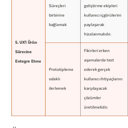
Süreçleri
geliştirme ekipleri
birbirine
kullanıcı içgörülerini
bağlamak
paylaşarak
hizalanmalıdır.
5. UX'i Ürün
Fikirleri erken
Sürecine
aşamalarda test
Entegre Etme
Prototipleme
ederek gerçek
odaklı
kullanıcı ihtiyaçlarını
ilerlemek
karşılayacak
çözümler
üretilmelidir.