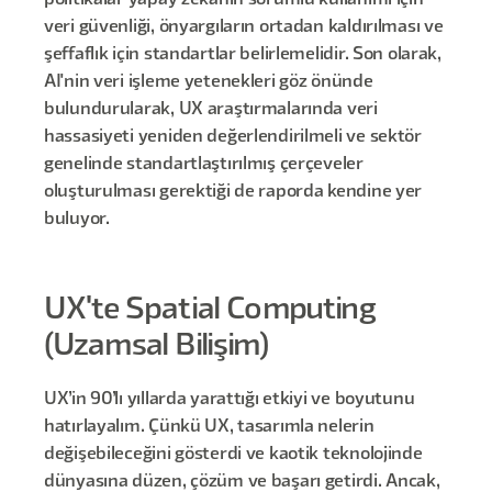
politikalar yapay zekanın sorumlu kullanımı için
veri güvenliği, önyargıların ortadan kaldırılması ve
şeffaflık için standartlar belirlemelidir. Son olarak,
AI'nin veri işleme yetenekleri göz önünde
bulundurularak, UX araştırmalarında veri
hassasiyeti yeniden değerlendirilmeli ve sektör
genelinde standartlaştırılmış çerçeveler
oluşturulması gerektiği de raporda kendine yer
buluyor.
UX'te Spatial Computing
(Uzamsal Bilişim)
UX’in 90’lı yıllarda yarattığı etkiyi ve boyutunu
hatırlayalım. Çünkü UX, tasarımla nelerin
değişebileceğini gösterdi ve kaotik teknolojinde
dünyasına düzen, çözüm ve başarı getirdi. Ancak,