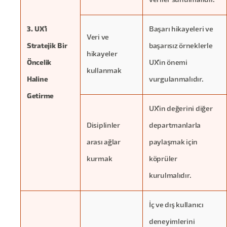
veriler sunulmalıdır.
3. UX'i
Başarı hikayeleri ve
Veri ve
Stratejik Bir
başarısız örneklerle
hikayeler
Öncelik
UX'in önemi
kullanmak
Haline
vurgulanmalıdır.
Getirme
UX'in değerini diğer
Disiplinler
departmanlarla
arası ağlar
paylaşmak için
kurmak
köprüler
kurulmalıdır.
İç ve dış kullanıcı
deneyimlerini