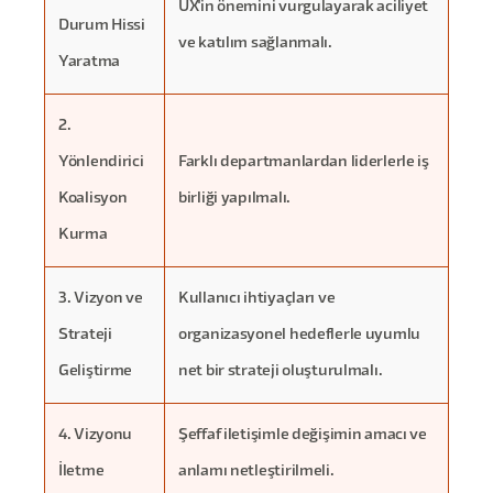
UX'in önemini vurgulayarak aciliyet
Durum Hissi
ve katılım sağlanmalı.
Yaratma
2.
Yönlendirici
Farklı departmanlardan liderlerle iş
Koalisyon
birliği yapılmalı.
Kurma
3. Vizyon ve
Kullanıcı ihtiyaçları ve
Strateji
organizasyonel hedeflerle uyumlu
Geliştirme
net bir strateji oluşturulmalı.
4. Vizyonu
Şeffaf iletişimle değişimin amacı ve
İletme
anlamı netleştirilmeli.