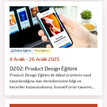
yurt dışı projelerde çalışma becerilerini
geliştirmeyi amaçlar.
Online Eğitim
Yeni Eğitim
8 Aralık - 26 Aralık 2025
D202: Product Design Eğitimi
Product Design Eğitimi ile dijital ürünlerin nasıl
tasarlandığına dair derinlemesine bilgi ve
beceriler kazanacaksınız. İnovatif ürün tasarım
süreçlerinden, kullanıcı merkezli çözüm üretimine,
tasarımın iş hedeflerine katkısına kadar kapsamlı
bir anlayış elde edeceksiniz.