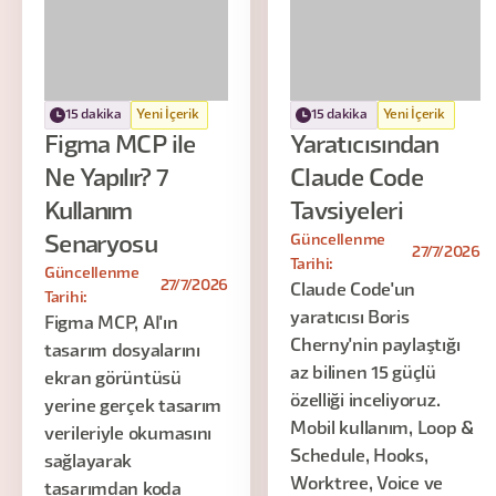
15 dakika
Yeni İçerik
15 dakika
Yeni İçerik
Figma MCP ile
Yaratıcısından
Ne Yapılır? 7
Claude Code
Kullanım
Tavsiyeleri
Güncellenme
Senaryosu
27/7/2026
Tarihi:
Güncellenme
27/7/2026
Claude Code'un
Tarihi:
yaratıcısı Boris
Figma MCP, AI'ın
Cherny'nin paylaştığı
tasarım dosyalarını
az bilinen 15 güçlü
ekran görüntüsü
özelliği inceliyoruz.
yerine gerçek tasarım
Mobil kullanım, Loop &
verileriyle okumasını
Schedule, Hooks,
sağlayarak
Worktree, Voice ve
tasarımdan koda