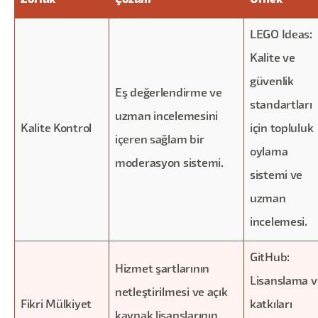
Zorluk
Çözüm
Örnek
LEGO Ideas:
Kalite ve
güvenlik
Eş değerlendirme ve
standartları
uzman incelemesini
Kalite Kontrol
için topluluk
içeren sağlam bir
oylama
moderasyon sistemi.
sistemi ve
uzman
incelemesi.
GitHub:
Hizmet şartlarının
Lisanslama v
netleştirilmesi ve açık
Fikri Mülkiyet
katkıları
kaynak lisanslarının