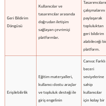
Tasarımcıları
Kullanıcılar ve
çalışmalarını
tasarımcılar arasında
Geri Bildirim
paylaşarak
doğrudan iletişim
Döngüsü
topluluktan
sağlayan çevrimiçi
geri bildirim
platformlar.
alabileceği bi
platform.
Canva: Farklı
beceri
Eğitim materyalleri,
seviyelerine
kullanıcı dostu araçlar
sahip
Erişilebilirlik
ve topluluk desteği ile
kullanıcılar
giriş engelinin
için kolay bir