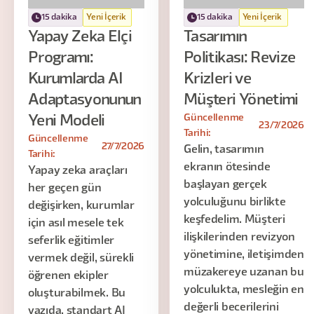
15 dakika
Yeni İçerik
15 dakika
Yeni İçerik
Yapay Zeka Elçi
Tasarımın
Programı:
Politikası: Revize
Kurumlarda AI
Krizleri ve
Adaptasyonunun
Müşteri Yönetimi
Güncellenme
Yeni Modeli
23/7/2026
Tarihi:
Güncellenme
27/7/2026
Gelin, tasarımın
Tarihi:
ekranın ötesinde
Yapay zeka araçları
başlayan gerçek
her geçen gün
yolculuğunu birlikte
değişirken, kurumlar
keşfedelim. Müşteri
için asıl mesele tek
ilişkilerinden revizyon
seferlik eğitimler
yönetimine, iletişimden
vermek değil, sürekli
müzakereye uzanan bu
öğrenen ekipler
yolculukta, mesleğin en
oluşturabilmek. Bu
değerli becerilerini
yazıda, standart AI