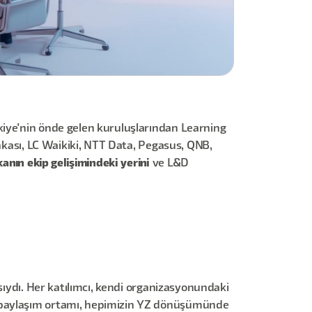
kiye'nin önde gelen kuruluşlarından Learning
ankası, LC Waikiki, NTT Data, Pegasus, QNB,
anın ekip gelişimindeki yerini
ve L&D
sıydı. Her katılımcı, kendi organizasyonundaki
k paylaşım ortamı, hepimizin YZ dönüşümünde