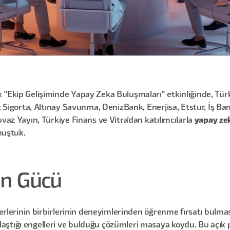
 "Ekip Gelişiminde Yapay Zeka Buluşmaları" etkinliğinde, Tür
nz Sigorta, Altınay Savunma, DenizBank, Enerjisa, Etstur, İş B
vaz Yayın, Türkiye Finans ve Vitra'dan katılımcılarla
yapay zek
nuştuk.
in Gücü
iderlerinin birbirlerinin deneyimlerinden öğrenme fırsatı bulma
laştığı engelleri ve bulduğu çözümleri masaya koydu. Bu açı