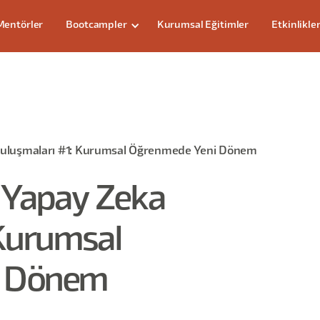
Mentörler
Bootcampler
Kurumsal Eğitimler
Etkinlikle
Buluşmaları #1: Kurumsal Öğrenmede Yeni Dönem
e Yapay Zeka
 Kurumsal
i Dönem