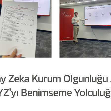
pay Zeka Kurum Olgunluğu 
 YZ'yı Benimseme Yolculu