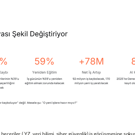
beceriler ( YZ, veri bilimi, siber güvenlik) iş görüşmesine sok