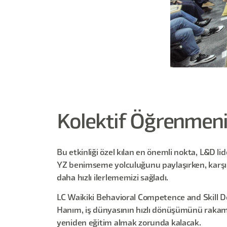
Kolektif Öğrenmen
Bu etkinliği özel kılan en önemli nokta, L&D l
YZ benimseme yolculuğunu paylaşırken, karşı
daha hızlı ilerlememizi sağladı.
LC Waikiki Behavioral Competence and Skill
Hanım, iş dünyasının hızlı dönüşümünü rakamla
yeniden eğitim almak zorunda kalacak.