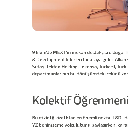
9 Ekim'de MEXT'in mekan destekçisi olduğu ilk
& Development liderleri bir araya geldi. Allia
Sütaş, Tekfen Holding, Teknosa, Turkcell, Turku
departmanlarının bu dönüşümdeki rolünü ko
Kolektif Öğrenmen
Bu etkinliği özel kılan en önemli nokta, L&D l
YZ benimseme yolculuğunu paylaşırken, karşı