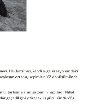
sıydı. Her katılımcı, kendi organizasyonundaki
k paylaşım ortamı, hepimizin YZ dönüşümünde
umu, tartışmalarımıza zemin hazırladı. Nihal
r geçerliliğini yitirecek, iş gücünün %59'u