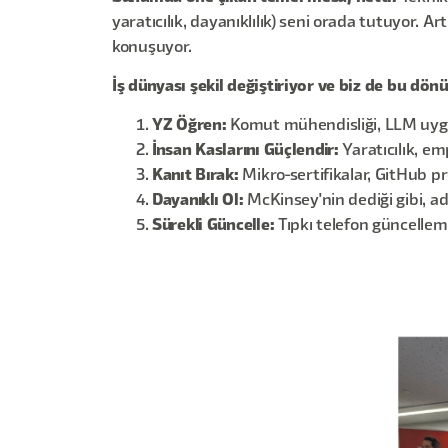
yaratıcılık, dayanıklılık) seni orada tutuyor. 
konuşuyor.
İş dünyası şekil değiştiriyor ve biz de bu dön
YZ Öğren:
Komut mühendisliği, LLM uygul
İnsan Kaslarını Güçlendir:
Yaratıcılık, e
Kanıt Bırak:
Mikro-sertifikalar, GitHub pro
Dayanıklı Ol:
McKinsey'nin dediği gibi, ad
Sürekli Güncelle:
Tıpkı telefon güncellemel