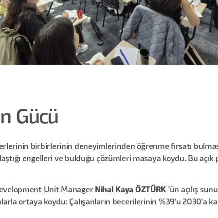
in Gücü
iderlerinin birbirlerinin deneyimlerinden öğrenme fırsatı bulma
laştığı engelleri ve bulduğu çözümleri masaya koydu. Bu açı
 Development Unit Manager
Nihal Kaya ÖZTÜRK
'ün açılış sun
rla ortaya koydu: Çalışanların becerilerinin %39'u 2030'a kada