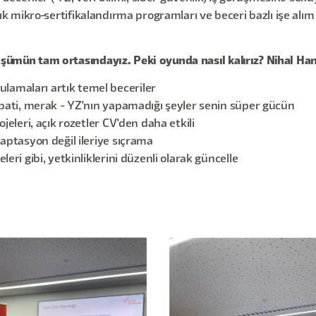
Artık mikro-sertifikalandırma programları ve beceri bazlı işe al
üşümün tam ortasındayız. Peki oyunda nasıl kalırız? Nihal Hanı
amaları artık temel beceriler
mpati, merak - YZ'nın yapamadığı şeyler senin süper gücün
jeleri, açık rozetler CV'den daha etkili
aptasyon değil ileriye sıçrama
eri gibi, yetkinliklerini düzenli olarak güncelle