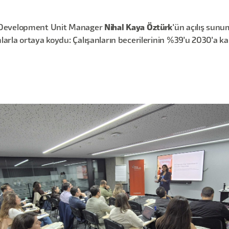
l Development Unit Manager
Nihal Kaya Öztürk
'ün açılış sunu
rla ortaya koydu: Çalışanların becerilerinin %39'u 2030'a kada