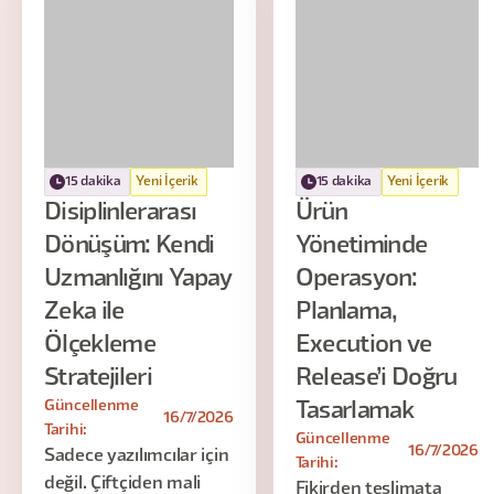
15 dakika
Yeni İçerik
15 dakika
Yeni İçerik
Disiplinlerarası
Ürün
Dönüşüm: Kendi
Yönetiminde
Uzmanlığını Yapay
Operasyon:
Zeka ile
Planlama,
Ölçekleme
Execution ve
Stratejileri
Release’i Doğru
Güncellenme
Tasarlamak
16/7/2026
Tarihi:
Güncellenme
16/7/2026
Sadece yazılımcılar için
Tarihi:
değil. Çiftçiden mali
Fikirden teslimata