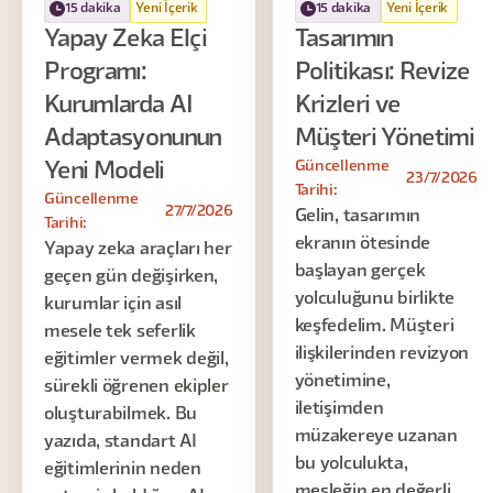
15 dakika
Yeni İçerik
15 dakika
Yeni İçerik
Yapay Zeka Elçi
Tasarımın
Programı:
Politikası: Revize
Kurumlarda AI
Krizleri ve
Adaptasyonunun
Müşteri Yönetimi
Güncellenme
Yeni Modeli
23/7/2026
Tarihi:
Güncellenme
27/7/2026
Gelin, tasarımın
Tarihi:
ekranın ötesinde
Yapay zeka araçları her
başlayan gerçek
geçen gün değişirken,
yolculuğunu birlikte
kurumlar için asıl
keşfedelim. Müşteri
mesele tek seferlik
ilişkilerinden revizyon
eğitimler vermek değil,
yönetimine,
sürekli öğrenen ekipler
iletişimden
oluşturabilmek. Bu
müzakereye uzanan
yazıda, standart AI
bu yolculukta,
eğitimlerinin neden
mesleğin en değerli