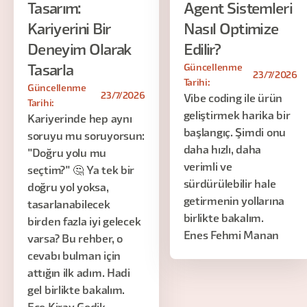
Tasarım:
Agent Sistemleri
Kariyerini Bir
Nasıl Optimize
Deneyim Olarak
Edilir?
Güncellenme
Tasarla
23/7/2026
Tarihi:
Güncellenme
23/7/2026
Vibe coding ile ürün
Tarihi:
geliştirmek harika bir
Kariyerinde hep aynı
başlangıç. Şimdi onu
soruyu mu soruyorsun:
daha hızlı, daha
"Doğru yolu mu
verimli ve
seçtim?" 🤔 Ya tek bir
sürdürülebilir hale
doğru yol yoksa,
getirmenin yollarına
tasarlanabilecek
birlikte bakalım.
birden fazla iyi gelecek
Enes Fehmi Manan
varsa? Bu rehber, o
cevabı bulman için
attığın ilk adım. Hadi
gel birlikte bakalım.