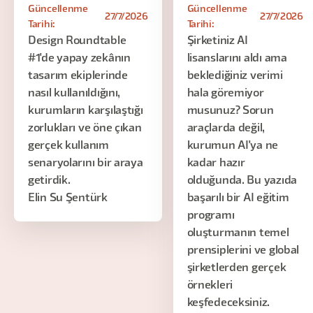
Güncellenme
Güncellenme
27/7/2026
27/7/2026
Tarihi:
Tarihi:
Design Roundtable
Şirketiniz AI
#1'de yapay zekânın
lisanslarını aldı ama
tasarım ekiplerinde
beklediğiniz verimi
nasıl kullanıldığını,
hala göremiyor
kurumların karşılaştığı
musunuz? Sorun
zorlukları ve öne çıkan
araçlarda değil,
gerçek kullanım
kurumun AI'ya ne
senaryolarını bir araya
kadar hazır
getirdik.
olduğunda. Bu yazıda
Elin Su Şentürk
başarılı bir AI eğitim
programı
oluşturmanın temel
prensiplerini ve global
şirketlerden gerçek
örnekleri
keşfedeceksiniz.