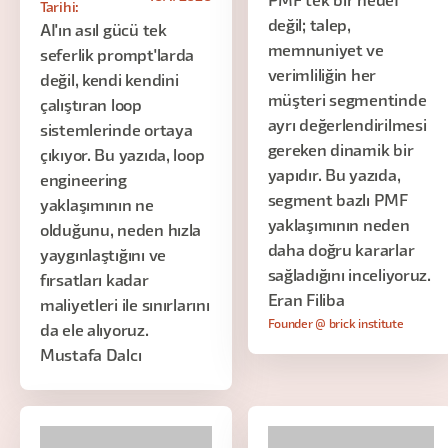
PMF tek bir hedef
Tarihi:
değil; talep,
AI'ın asıl gücü tek
memnuniyet ve
seferlik prompt'larda
verimliliğin her
değil, kendi kendini
müşteri segmentinde
çalıştıran loop
ayrı değerlendirilmesi
sistemlerinde ortaya
gereken dinamik bir
çıkıyor. Bu yazıda, loop
yapıdır. Bu yazıda,
engineering
segment bazlı PMF
yaklaşımının ne
yaklaşımının neden
olduğunu, neden hızla
daha doğru kararlar
yaygınlaştığını ve
sağladığını inceliyoruz.
fırsatları kadar
Eran Filiba
maliyetleri ile sınırlarını
Founder @ brick institute
da ele alıyoruz.
Mustafa Dalcı