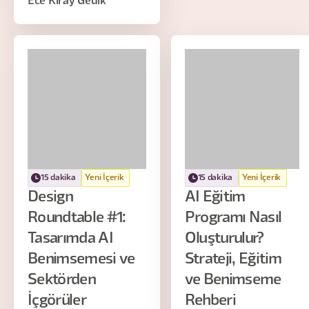
Ece Kiray Gedik
15 dakika
Yeni İçerik
15 dakika
Yeni İçerik
Design
AI Eğitim
Roundtable #1:
Programı Nasıl
Tasarımda AI
Oluşturulur?
Benimsemesi ve
Strateji, Eğitim
Sektörden
ve Benimseme
İçgörüler
Rehberi