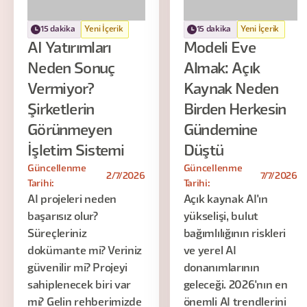
15 dakika
Yeni İçerik
15 dakika
Yeni İçerik
AI Yatırımları
Modeli Eve
Neden Sonuç
Almak: Açık
Vermiyor?
Kaynak Neden
Şirketlerin
Birden Herkesin
Görünmeyen
Gündemine
İşletim Sistemi
Düştü
Güncellenme
Güncellenme
2/7/2026
7/7/2026
Tarihi:
Tarihi:
AI projeleri neden
Açık kaynak AI'ın
başarısız olur?
yükselişi, bulut
Süreçleriniz
bağımlılığının riskleri
dokümante mi? Veriniz
ve yerel AI
güvenilir mi? Projeyi
donanımlarının
sahiplenecek biri var
geleceği. 2026'nın en
mı? Gelin rehberimizde
önemli AI trendlerini