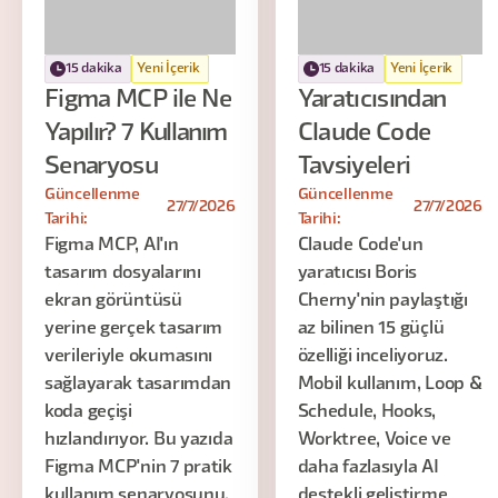
15 dakika
Yeni İçerik
15 dakika
Yeni İçerik
Figma MCP ile Ne
Yaratıcısından
Yapılır? 7 Kullanım
Claude Code
Senaryosu
Tavsiyeleri
Güncellenme
Güncellenme
27/7/2026
27/7/2026
Tarihi:
Tarihi:
Figma MCP, AI'ın
Claude Code'un
tasarım dosyalarını
yaratıcısı Boris
ekran görüntüsü
Cherny'nin paylaştığı
yerine gerçek tasarım
az bilinen 15 güçlü
verileriyle okumasını
özelliği inceliyoruz.
sağlayarak tasarımdan
Mobil kullanım, Loop &
koda geçişi
Schedule, Hooks,
hızlandırıyor. Bu yazıda
Worktree, Voice ve
Figma MCP'nin 7 pratik
daha fazlasıyla AI
kullanım senaryosunu,
destekli geliştirme