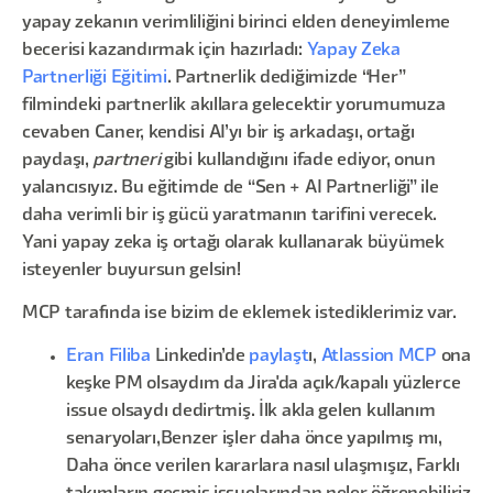
yapay zekanın verimliliğini birinci elden deneyimleme
becerisi kazandırmak için hazırladı:
Yapay Zeka
Partnerliği Eğitimi
. Partnerlik dediğimizde “Her”
filmindeki partnerlik akıllara gelecektir yorumumuza
cevaben Caner, kendisi AI’yı bir iş arkadaşı, ortağı
paydaşı,
partneri
gibi kullandığını ifade ediyor, onun
yalancısıyız. Bu eğitimde de “Sen + AI Partnerliği” ile
daha verimli bir iş gücü yaratmanın tarifini verecek.
Yani yapay zeka iş ortağı olarak kullanarak büyümek
isteyenler buyursun gelsin!
MCP tarafında ise bizim de eklemek istediklerimiz var.
Eran Filiba
Linkedin’de
paylaşt
ı,
Atlassion MCP
ona
keşke PM olsaydım da Jira'da açık/kapalı yüzlerce
issue olsaydı dedirtmiş. İlk akla gelen kullanım
senaryoları,Benzer işler daha önce yapılmış mı,
Daha önce verilen kararlara nasıl ulaşmışız, Farklı