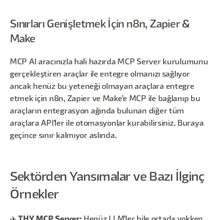
Sınırları Genişletmek İçin n8n, Zapier &
Make
MCP AI aracınızla hali hazırda MCP Server kurulumunu
gerçekleştiren araçlar ile entegre olmanızı sağlıyor
ancak henüz bu yeteneği olmayan araçlara entegre
etmek için n8n, Zapier ve Make’e MCP ile bağlanıp bu
araçların entegrasyon ağında bulunan diğer tüm
araçlara API’ler ile otomasyonlar kurabilirsiniz. Buraya
geçince sınır kalmıyor aslında.
Sektörden Yansımalar ve Bazı İlginç
Örnekler
✈️
THY MCP Server:
Henüz LLM’ler bile ortada yokken