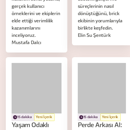
gerçek kullanıcı
süreçlerinin nasıl
örneklerini ve ekiplerin
dönüştüğünü, brick
elde ettiği verimlilik
ekibinin yorumlarıyla
kazanımlarını
birlikte keşfedin.
inceliyoruz.
Elin Su Şentürk
Mustafa Dalcı
15 dakika
Yeni İçerik
15 dakika
Yeni İçerik
Yaşam Odaklı
Perde Arkası AI: