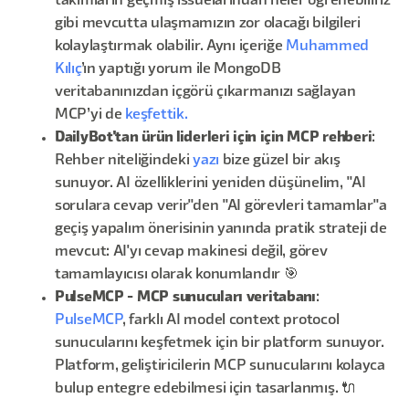
takımların geçmiş issuelarından neler öğrenebiliriz
gibi mevcutta ulaşmamızın zor olacağı bilgileri
kolaylaştırmak olabilir. Aynı içeriğe
Muhammed
Kılıç
’ın yaptığı yorum ile MongoDB
veritabanınızdan içgörü çıkarmanızı sağlayan
MCP’yi de
keşfettik.
DailyBot'tan ürün liderleri için için MCP rehberi
:
Rehber niteliğindeki
yazı
bize güzel bir akış
sunuyor. AI özelliklerini yeniden düşünelim, "AI
sorulara cevap verir"den "AI görevleri tamamlar"a
geçiş yapalım önerisinin yanında pratik strateji de
mevcut: AI'yı cevap makinesi değil, görev
tamamlayıcısı olarak konumlandır 🎯
PulseMCP - MCP sunucuları veritabanı
:
PulseMCP
, farklı AI model context protocol
sunucularını keşfetmek için bir platform sunuyor.
Platform, geliştiricilerin MCP sunucularını kolayca
bulup entegre edebilmesi için tasarlanmış. 🔌