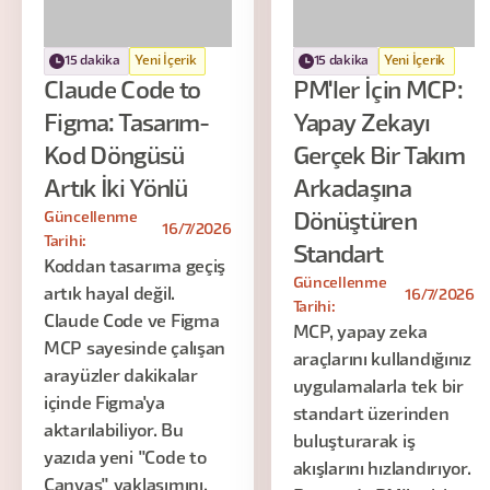
15 dakika
Yeni İçerik
15 dakika
Yeni İçerik
Claude Code to
PM'ler İçin MCP:
Figma: Tasarım-
Yapay Zekayı
Kod Döngüsü
Gerçek Bir Takım
Artık İki Yönlü
Arkadaşına
Güncellenme
Dönüştüren
16/7/2026
Tarihi:
Standart
Koddan tasarıma geçiş
Güncellenme
artık hayal değil.
16/7/2026
Tarihi:
Claude Code ve Figma
MCP, yapay zeka
MCP sayesinde çalışan
araçlarını kullandığınız
arayüzler dakikalar
uygulamalarla tek bir
içinde Figma'ya
standart üzerinden
aktarılabiliyor. Bu
buluşturarak iş
yazıda yeni "Code to
akışlarını hızlandırıyor.
Canvas" yaklaşımını,