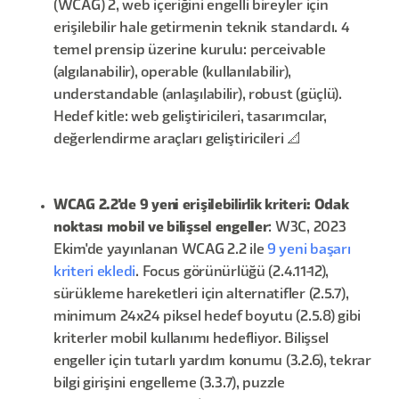
(WCAG) 2, web içeriğini engelli bireyler için
erişilebilir hale getirmenin teknik standardı. 4
temel prensip üzerine kurulu: perceivable
(algılanabilir), operable (kullanılabilir),
understandable (anlaşılabilir), robust (güçlü).
Hedef kitle: web geliştiricileri, tasarımcılar,
değerlendirme araçları geliştiricileri 📐
WCAG 2.2'de 9 yeni erişilebilirlik kriteri: Odak
noktası mobil ve bilişsel engeller
: W3C, 2023
Ekim'de yayınlanan WCAG 2.2 ile
9 yeni başarı
kriteri ekledi
. Focus görünürlüğü (2.4.11-12),
sürükleme hareketleri için alternatifler (2.5.7),
minimum 24x24 piksel hedef boyutu (2.5.8) gibi
kriterler mobil kullanımı hedefliyor. Bilişsel
engeller için tutarlı yardım konumu (3.2.6), tekrar
bilgi girişini engelleme (3.3.7), puzzle