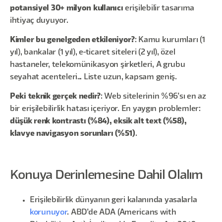
potansiyel 30+ milyon kullanıcı
erişilebilir tasarıma
ihtiyaç duyuyor.
Kimler bu genelgeden etkileniyor?
: Kamu kurumları (1
yıl), bankalar (1 yıl), e-ticaret siteleri (2 yıl), özel
hastaneler, telekomünikasyon şirketleri, A grubu
seyahat acenteleri... Liste uzun, kapsam geniş.
Peki teknik gerçek nedir?
: Web sitelerinin %96'sı en az
bir erişilebilirlik hatası içeriyor. En yaygın problemler:
düşük renk kontrastı (%84), eksik alt text (%58),
klavye navigasyon sorunları (%51)
.
Konuya Derinlemesine Dahil Olalım
Erişilebilirlik dünyanın geri kalanında yasalarla
korunuyor
. ABD'de ADA (Americans with