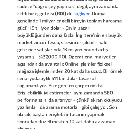
sadece "doğru şey yapmak" değil, aynı zamanda
ciddi bir iş getirisi
(ROI)
de
sağlıyor
. Dünya
genelinde 1 milyar engelli bireyin toplam harcama
gücü 1.9 trilyon dolar - Çin'in pazar
büyüklüğünden daha fazla! İngiltere'nin en büyük
market zinciri Tesco, sitesini erişilebilir hale
getirince satışlarında 13 milyon pound artış
yaşamış - %37,000 ROI. Operational maliyetler
açısından da avantajlı: Online işlemler fiziksel
mağaza işlemlerinden 20 kat daha ucuz. Bir örnek
senaryoda aylık 511 bin dolar tasarruf
sağlanabiliyor. Bize göre en çarpıcı nokta:
Erişilebilirlik iyileştirmeleri aynı zamanda SEO
performansını da artırıyor - çünkü ekran okuyucu
yazılımları da arama motorları gibi çalışıyor. Son
olarak, baştan erişilebilir tasarım yapmak
sonradan düzeltmekten 10 kat daha az zaman