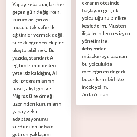
ekranın ötesinde
Yapay zeka araçları her
başlayan gerçek
geçen gün değişirken,
yolculuğunu birlikte
kurumlar için asıl
keşfedelim. Müşteri
mesele tek seferlik
ilişkilerinden revizyon
eğitimler vermek değil,
yönetimine,
sürekli öğrenen ekipler
iletişimden
oluşturabilmek. Bu
müzakereye uzanan
yazıda, standart AI
bu yolculukta,
eğitimlerinin neden
mesleğin en değerli
yetersiz kaldığını, AI
becerilerini birlikte
elçi programlarının
inceleyelim.
nasıl çalıştığını ve
Arda Arıcan
Migros One örneği
üzerinden kurumların
yapay zeka
adaptasyonunu
sürdürülebilir hale
getiren yaklaşımı