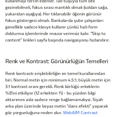
kullanmayı tercih edenler. Tab tuşuyla tüm site
gezinebilmeli, fokus sırası mantıklı olmalı (soldan sağa,
yukarıdan aşağıya). Her tıklanabilir öğenin görünür
fokus göstergesi olmalı. Bankalarda şube çalışanları
genellikle sadece klavye kullanır çünkü hızlı form
doldurma işlemlerinde mouse verimsiz kalır. "Skip to
content" linkleri sayfa başında navigasyonu hızlandırır.
Renk ve Kontrast: Görünürlüğün Temelleri
Renk kontrastı erişilebilirliğin en temel kurallarından
biri. Normal metin için minimum 4.5:1, büyük metin için
3:1 kontrast oranı gerekli. Renk körlüğü erkeklerin
%8'ini etkiliyor (12 erkekten 1'i) - bu yüzden bilgi
aktarımını asla sadece renge bağlamamalıyız. Siyah
arka plan üzerinde beyaz metin "dans efekti" yaparak
göz yorgunluğuna neden olur.
WebAIM Contrast