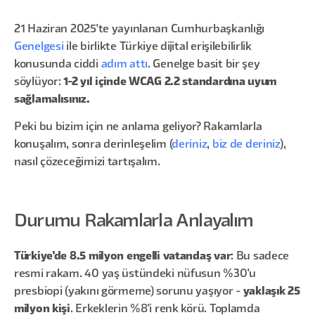
21 Haziran 2025'te yayınlanan Cumhurbaşkanlığı
Genelgesi
ile birlikte Türkiye dijital erişilebilirlik
konusunda ciddi
adım attı
. Genelge basit bir şey
söylüyor:
1-2 yıl içinde WCAG 2.2 standardına uyum
sağlamalısınız.
Peki bu bizim için ne anlama geliyor? Rakamlarla
konuşalım, sonra derinleşelim (
deriniz
,
biz de deriniz
),
nasıl çözeceğimizi tartışalım.
Durumu Rakamlarla Anlayalım
Türkiye'de 8.5 milyon engelli vatandaş var
: Bu sadece
resmi rakam. 40 yaş üstündeki nüfusun %30'u
presbiopi (yakını görmeme) sorunu yaşıyor -
yaklaşık 25
milyon kişi
. Erkeklerin %8'i renk körü. Toplamda