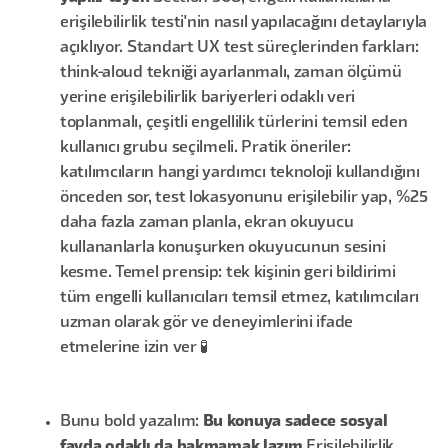
erişilebilirlik testi'nin nasıl yapılacağını detaylarıyla
açıklıyor. Standart UX test süreçlerinden farkları:
think-aloud tekniği ayarlanmalı, zaman ölçümü
yerine erişilebilirlik bariyerleri odaklı veri
toplanmalı, çeşitli engellilik türlerini temsil eden
kullanıcı grubu seçilmeli. Pratik öneriler:
katılımcıların hangi yardımcı teknoloji kullandığını
önceden sor, test lokasyonunu erişilebilir yap, %25
daha fazla zaman planla, ekran okuyucu
kullananlarla konuşurken okuyucunun sesini
kesme. Temel prensip: tek kişinin geri bildirimi
tüm engelli kullanıcıları temsil etmez, katılımcıları
uzman olarak gör ve deneyimlerini ifade
etmelerine izin ver 🧪
Bunu bold yazalım:
Bu konuya sadece sosyal
fayda odaklı da bakmamak lazım
Erişilebilirlik