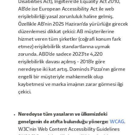
Disabilities Act), İngiltere'de Equality Act 2010,
AB'de ise European Accessibility Act ile web
erişilebilirliği yasal zorunluluk haline gelmiş.
Özellikle AB'nin 2025 Haziran'da yürürlüğe girecek
düzenlemesi dikkat çekici: AB müşterilerine
hizmet veren tüm şirketler (coğrafi konum fark
etmez) erişilebilirlik standartlarına uymak
zorunda. ABD'de sadece 2023'te 4,220
erişilebilirlik davası açılmış - 2018'e göre
neredeyse iki kat artış. Domino's Pizza'nın görme
engelli bir müşteriyle mahkemelik olup
kaybetmesi ve marka imajının zarar görmesi ilgi
çekici.
N
eredeyse tüm yasaların ve ülkemizdeki
genelgenin de atıfta bulunduğu yönerge:
WCAG
.
W3C'nin Web Content Accessibility Guidelines