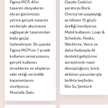
Figma MCP, AI'ın
Claude Code'un
tasarım dosyalarını
yaratıcısı Boris
ekran görüntüsü
Cherny'nin paylaştığı
yerine gerçek tasarım
az bilinen 15 güçlü
verileriyle okumasını
özelliği inceliyoruz.
sağlayarak tasarımdan
Mobil kullanım, Loop &
koda geçişi
Schedule, Hooks,
hızlandırıyor. Bu yazıda
Worktree, Voice ve
Figma MCP'nin 7 pratik
daha fazlasıyla AI
kullanım senaryosunu,
destekli geliştirme
gerçek kullanıcı
süreçlerinin nasıl
örneklerini ve ekiplerin
dönüştüğünü, brick
elde ettiği verimlilik
ekibinin yorumlarıyla
kazanımlarını
birlikte keşfedin.
inceliyoruz.
Elin Su Şentürk
Mustafa Dalcı