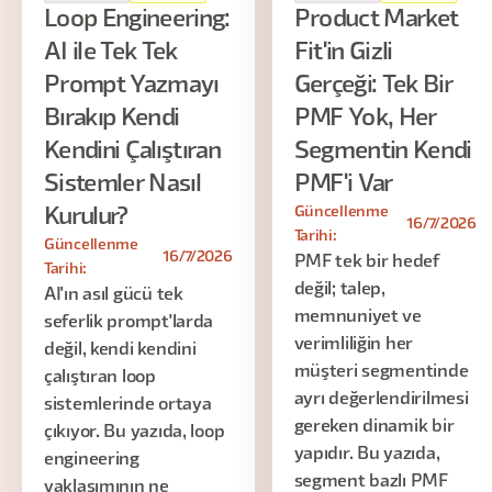
Loop Engineering:
Product Market
AI ile Tek Tek
Fit'in Gizli
Prompt Yazmayı
Gerçeği: Tek Bir
Bırakıp Kendi
PMF Yok, Her
Kendini Çalıştıran
Segmentin Kendi
Sistemler Nasıl
PMF'i Var
Güncellenme
Kurulur?
16/7/2026
Tarihi:
Güncellenme
16/7/2026
PMF tek bir hedef
Tarihi:
değil; talep,
AI'ın asıl gücü tek
memnuniyet ve
seferlik prompt'larda
verimliliğin her
değil, kendi kendini
müşteri segmentinde
çalıştıran loop
ayrı değerlendirilmesi
sistemlerinde ortaya
gereken dinamik bir
çıkıyor. Bu yazıda, loop
yapıdır. Bu yazıda,
engineering
segment bazlı PMF
yaklaşımının ne