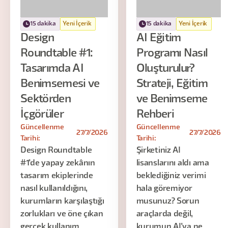
15 dakika
Yeni İçerik
15 dakika
Yeni İçerik
Design
AI Eğitim
Roundtable #1:
Programı Nasıl
Tasarımda AI
Oluşturulur?
Benimsemesi ve
Strateji, Eğitim
Sektörden
ve Benimseme
İçgörüler
Rehberi
Güncellenme
Güncellenme
27/7/2026
27/7/2026
Tarihi:
Tarihi:
Design Roundtable
Şirketiniz AI
#1'de yapay zekânın
lisanslarını aldı ama
tasarım ekiplerinde
beklediğiniz verimi
nasıl kullanıldığını,
hala göremiyor
kurumların karşılaştığı
musunuz? Sorun
zorlukları ve öne çıkan
araçlarda değil,
gerçek kullanım
kurumun AI'ya ne