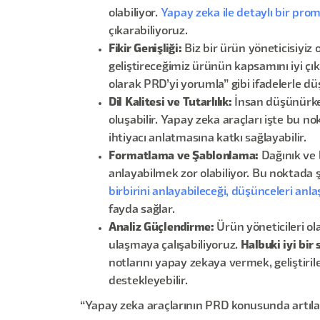
olabiliyor.
Yapay zeka ile detaylı bir prom
çıkarabiliyoruz.
Fikir Genişliği:
Biz bir ürün yöneticisiyiz
geliştireceğimiz ürünün kapsamını iyi çı
olarak PRD’yi yorumla” gibi ifadelerle 
Dil Kalitesi ve Tutarlılık:
İnsan düşünürken
oluşabilir. Yapay zeka araçları işte bu n
ihtiyacı anlatmasına katkı sağlayabilir.
Formatlama ve Şablonlama:
Dağınık ve 
anlayabilmek zor olabiliyor. Bu noktada ş
birbirini anlayabileceği, düşünceleri anlaş
fayda sağlar.
Analiz Güçlendirme:
Ürün yöneticileri ola
ulaşmaya çalışabiliyoruz.
Halbuki iyi bir 
notlarını yapay zekaya vermek, geliştiri
destekleyebilir.
“Yapay zeka araçlarının PRD konusunda artılar