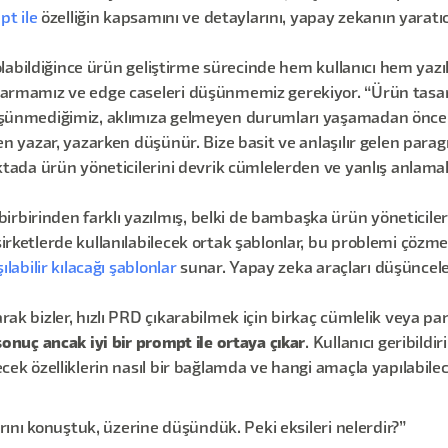
pt ile
özelliğin kapsamını ve detaylarını, yapay zekanın yaratıcı
 olabildiğince ürün geliştirme sürecinde hem kullanıcı hem yaz
karmamız ve edge caseleri düşünmemiz gerekiyor. “Ürün tasarı
düşünmediğimiz, aklımıza gelmeyen durumları yaşamadan önce 
 yazar, yazarken düşünür. Bize basit ve anlaşılır gelen paragr
oktada ürün yöneticilerini devrik cümlelerden ve yanlış anlama
birbirinden farklı yazılmış, belki de bambaşka ürün yöneticil
irketlerde kullanılabilecek ortak şablonlar, bu problemi çözme
ılabilir kılacağı şablonlar
sunar. Yapay zeka araçları düşüncel
rak bizler, hızlı PRD çıkarabilmek için birkaç cümlelik veya para
sonuç ancak iyi bir prompt ile ortaya çıkar
. Kullanıcı geribildir
lecek özelliklerin nasıl bir bağlamda ve hangi amaçla yapılabi
ını konuştuk, üzerine düşündük. Peki eksileri nelerdir?”