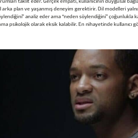
mları taklit eder. Gerçek empati, kullanıcının duygusal bağlam
 arka plan ve yaşanmış deneyim gerektirir. Dil modelleri yalnız
ylendiğini” analiz eder ama “neden söylendiğini” çoğunlukla k
a psikolojik olarak eksik kalabilir. En nihayetinde kullanıcı 