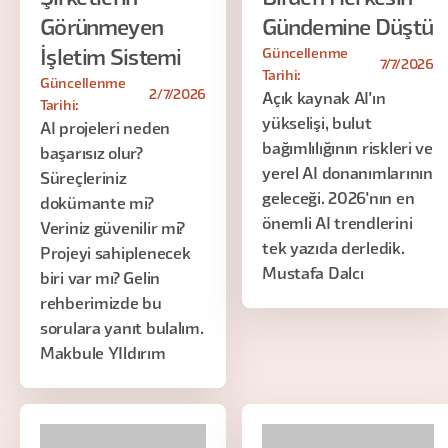
Görünmeyen
Gündemine Düştü
Güncellenme
İşletim Sistemi
7/7/2026
Tarihi:
Güncellenme
2/7/2026
Açık kaynak AI'ın
Tarihi:
yükselişi, bulut
AI projeleri neden
bağımlılığının riskleri ve
başarısız olur?
yerel AI donanımlarının
Süreçleriniz
geleceği. 2026'nın en
dokümante mi?
önemli AI trendlerini
Veriniz güvenilir mi?
tek yazıda derledik.
Projeyi sahiplenecek
Mustafa Dalcı
biri var mı? Gelin
rehberimizde bu
sorulara yanıt bulalım.
Makbule YIldırım