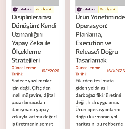
15 dakika
Yeni İçerik
15 dakika
Yeni İçerik
Disiplinlerarası
Ürün Yönetiminde
Dönüşüm: Kendi
Operasyon:
Uzmanlığını
Planlama,
Yapay Zeka ile
Execution ve
Ölçekleme
Release’i Doğru
Stratejileri
Tasarlamak
Güncellenme
Güncellenme
16/7/2026
16/7/2026
Tarihi:
Tarihi:
Sadece yazılımcılar
Fikirden teslimata
için değil. Çiftçiden
giden yolda asıl
mali müşavire, dijital
darboğaz fikir üretimi
pazarlamacıdan
değil, hızlı uygulama.
danışmana yapay
Ürün operasyonlarını
zekayla katma değerli
doğru kurmanın yol
iş üretmenin somut
haritasını bu rehberde