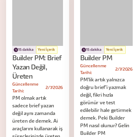
15 dakika
Yeni İçerik
15 dakika
Yeni İçerik
Builder PM: Brief
Builder PM
Güncellenme
Yazan Değil,
2/7/2026
Tarihi:
Üreten
PM'lik artık yalnızca
Güncellenme
doğru brief'i yazmak
2/7/2026
Tarihi:
değil, fikri hızla
PM olmak artık
görünür ve test
sadece brief yazan
edilebilir hale getirmek
değil aynı zamanda
demek. Peki Builder
üreten de demek. Ai
PM nasıl olunur? Gelin
araçlarını kullanarak iş
Builder PM
süreçlerinizde üreten