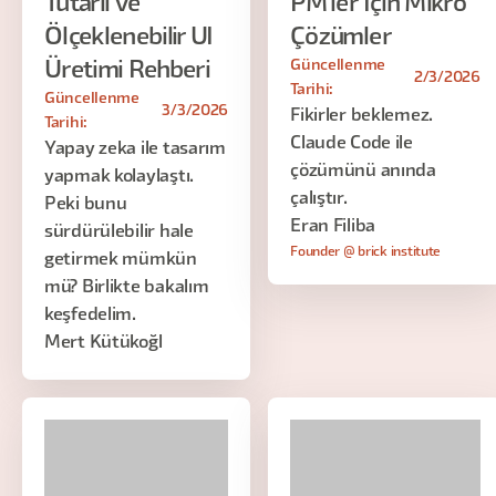
Tutarlı ve
PM'ler İçin Mikro
Ölçeklenebilir UI
Çözümler
Güncellenme
Üretimi Rehberi
2/3/2026
Tarihi:
Güncellenme
3/3/2026
Fikirler beklemez.
Tarihi:
Claude Code ile
Yapay zeka ile tasarım
çözümünü anında
yapmak kolaylaştı.
çalıştır.
Peki bunu
Eran Filiba
sürdürülebilir hale
Founder @ brick institute
getirmek mümkün
mü? Birlikte bakalım
keşfedelim.
Mert Kütükoğl