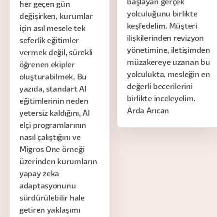
başlayan gerçek
her geçen gün
yolculuğunu birlikte
değişirken, kurumlar
keşfedelim. Müşteri
için asıl mesele tek
ilişkilerinden revizyon
seferlik eğitimler
yönetimine, iletişimden
vermek değil, sürekli
müzakereye uzanan bu
öğrenen ekipler
yolculukta, mesleğin en
oluşturabilmek. Bu
değerli becerilerini
yazıda, standart AI
birlikte inceleyelim.
eğitimlerinin neden
Arda Arıcan
yetersiz kaldığını, AI
elçi programlarının
nasıl çalıştığını ve
Migros One örneği
üzerinden kurumların
yapay zeka
adaptasyonunu
sürdürülebilir hale
getiren yaklaşımı