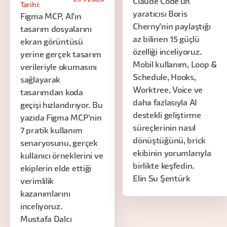
Claude Code'un
Tarihi:
yaratıcısı Boris
Figma MCP, AI'ın
Cherny'nin paylaştığı
tasarım dosyalarını
az bilinen 15 güçlü
ekran görüntüsü
özelliği inceliyoruz.
yerine gerçek tasarım
Mobil kullanım, Loop &
verileriyle okumasını
Schedule, Hooks,
sağlayarak
Worktree, Voice ve
tasarımdan koda
daha fazlasıyla AI
geçişi hızlandırıyor. Bu
destekli geliştirme
yazıda Figma MCP'nin
süreçlerinin nasıl
7 pratik kullanım
dönüştüğünü, brick
senaryosunu, gerçek
ekibinin yorumlarıyla
kullanıcı örneklerini ve
birlikte keşfedin.
ekiplerin elde ettiği
Elin Su Şentürk
verimlilik
kazanımlarını
inceliyoruz.
Mustafa Dalcı