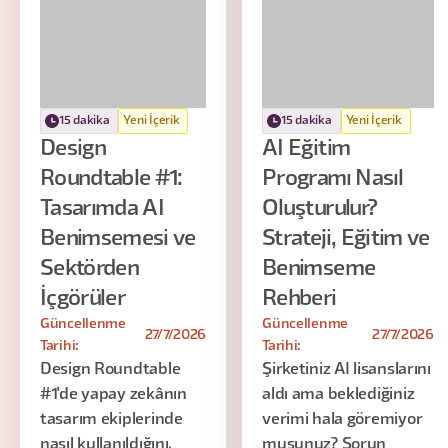
15 dakika
Yeni İçerik
15 dakika
Yeni İçerik
Design
AI Eğitim
Roundtable #1:
Programı Nasıl
Tasarımda AI
Oluşturulur?
Benimsemesi ve
Strateji, Eğitim ve
Sektörden
Benimseme
İçgörüler
Rehberi
Güncellenme
Güncellenme
27/7/2026
27/7/2026
Tarihi:
Tarihi:
Design Roundtable
Şirketiniz AI lisanslarını
#1'de yapay zekânın
aldı ama beklediğiniz
tasarım ekiplerinde
verimi hala göremiyor
nasıl kullanıldığını,
musunuz? Sorun