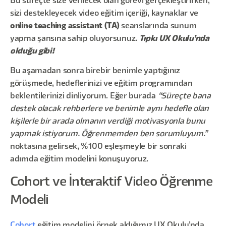
Bu süreçte size verilecek olan görevi gerçekleştirirken,
sizi destekleyecek video eğitim içeriği, kaynaklar ve
online teaching assistant (TA)
seanslarında sunum
yapma şansına sahip oluyorsunuz.
Tıpkı UX Okulu’nda
olduğu gibi!
Bu aşamadan sonra birebir benimle yaptığınız
görüşmede, hedeflerinizi ve eğitim programından
beklentilerinizi dinliyorum. Eğer burada
“Süreçte bana
destek olacak rehberlere ve benimle aynı hedefle olan
kişilerle bir arada olmanın verdiği motivasyonla bunu
yapmak istiyorum. Öğrenmemden ben sorumluyum.”
noktasına gelirsek, %100 eşleşmeyle bir sonraki
adımda eğitim modelini konuşuyoruz.
Cohort ve İnteraktif Video Öğrenme
Modeli
Cohort
eğitim modelini örnek aldığımız UX Okulu’nda,