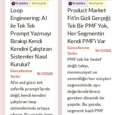
15 dakika
Yeni İçerik
15 dakika
Yeni İçerik
Loop
Product Market
Engineering: AI
Fit'in Gizli Gerçeği:
ile Tek Tek
Tek Bir PMF Yok,
Prompt Yazmayı
Her Segmentin
Bırakıp Kendi
Kendi PMF'i Var
Güncellenme
Kendini Çalıştıran
16/7/2026
Tarihi:
Sistemler Nasıl
PMF tek bir hedef
Kurulur?
değil; talep,
Güncellenme
memnuniyet ve
16/7/2026
Tarihi:
verimliliğin her müşteri
AI'ın asıl gücü tek
segmentinde ayrı
seferlik prompt'larda
değerlendirilmesi
değil, kendi kendini
gereken dinamik bir
çalıştıran loop
yapıdır. Bu yazıda,
sistemlerinde ortaya
segment bazlı PMF