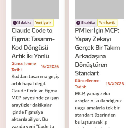
15 dakika
Yeni İçerik
15 dakika
Yeni İçerik
Claude Code to
PM'ler İçin MCP:
Figma: Tasarım-
Yapay Zekayı
Kod Döngüsü
Gerçek Bir Takım
Artık İki Yönlü
Arkadaşına
Güncellenme
Dönüştüren
16/7/2026
Tarihi:
Standart
Koddan tasarıma geçiş
Güncellenme
artık hayal değil.
16/7/2026
Tarihi:
Claude Code ve Figma
MCP, yapay zeka
MCP sayesinde çalışan
araçlarını kullandığınız
arayüzler dakikalar
uygulamalarla tek bir
içinde Figma'ya
standart üzerinden
aktarılabiliyor. Bu
buluşturarak iş
yazıda yeni "Code to