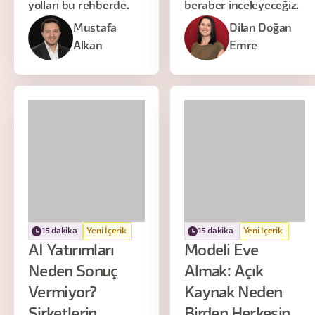
yolları bu rehberde.
beraber inceleyeceğiz.
Mustafa
Dilan Doğan
Alkan
Emre
15 dakika
Yeni İçerik
15 dakika
Yeni İçerik
AI Yatırımları
Modeli Eve
Neden Sonuç
Almak: Açık
Vermiyor?
Kaynak Neden
Şirketlerin
Birden Herkesin