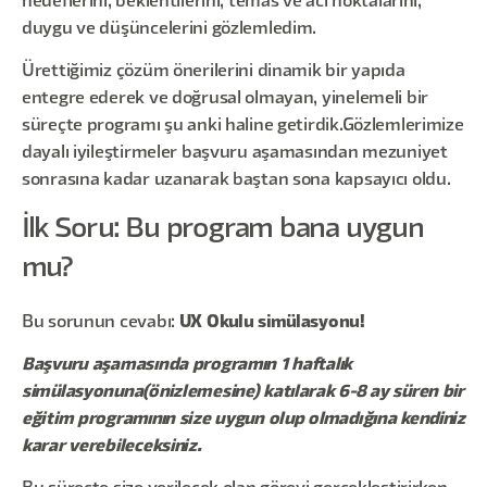
hedeflerini, beklentilerini, temas ve acı noktalarını,
duygu ve düşüncelerini gözlemledim.
Ürettiğimiz çözüm önerilerini dinamik bir yapıda
entegre ederek ve doğrusal olmayan, yinelemeli bir
süreçte programı şu anki haline getirdik.Gözlemlerimize
dayalı iyileştirmeler başvuru aşamasından mezuniyet
sonrasına kadar uzanarak baştan sona kapsayıcı oldu.
İlk Soru: Bu program bana uygun
mu?
Bu sorunun cevabı:
UX Okulu simülasyonu!
Başvuru aşamasında programın 1 haftalık
simülasyonuna(önizlemesine) katılarak 6-8 ay süren bir
eğitim programının size uygun olup olmadığına kendiniz
karar verebileceksiniz.