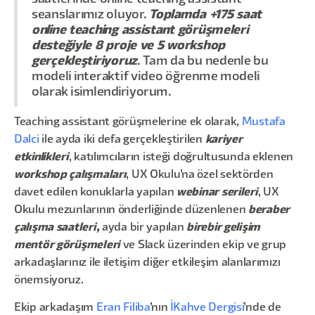
seanslarımız oluyor.
Toplamda +175 saat
online teaching assistant görüşmeleri
desteğiyle 8 proje ve 5 workshop
gerçekleştiriyoruz
. Tam da bu nedenle bu
modeli interaktif video öğrenme modeli
olarak isimlendiriyorum.
Teaching assistant görüşmelerine ek olarak,
Mustafa
Dalci
ile ayda iki defa gerçekleştirilen
kariyer
etkinlikleri
, katılımcıların isteği doğrultusunda eklenen
workshop çalışmaları
, UX Okulu’na özel sektörden
davet edilen konuklarla yapılan
webinar serileri
, UX
Okulu mezunlarının önderliğinde düzenlenen
beraber
çalışma saatleri,
ayda bir yapılan
birebir gelişim
mentör görüşmeleri
ve Slack üzerinden ekip ve grup
arkadaşlarınız ile iletişim diğer etkileşim alanlarımızı
önemsiyoruz.
Ekip arkadaşım
Eran Filiba
’nın
İKahve Dergisi
’nde de