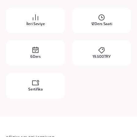
İleri Seviye
12
Ders Saati
6
Ders
19.500
TRY
Sertifika