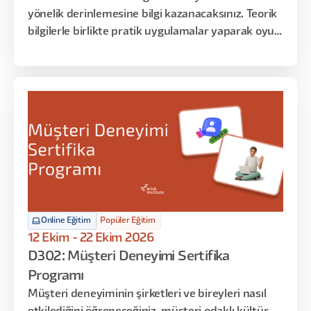
yönelik derinlemesine bilgi kazanacaksınız. Teorik
bilgilerle birlikte pratik uygulamalar yaparak oyun
ekranlarının tasarım süreçlerini deneyimleyecek
ve sadece oyun stüdyolarında bilinen teknik
bilgileri öğreneceksiniz. Eğitimin sonunda, oyun
stüdyosunda UX/UI tasarımcısının üstlendiği tüm
rolleri ve iş akışlarını öğrenmiş ve uygulamış
olacaksınız.
Online Eğitim
Popüler Eğitim
12 Ekim - 22 Ekim 2026
D302: Müşteri Deneyimi Sertifika
Programı
Müşteri deneyiminin şirketleri ve bireyleri nasıl