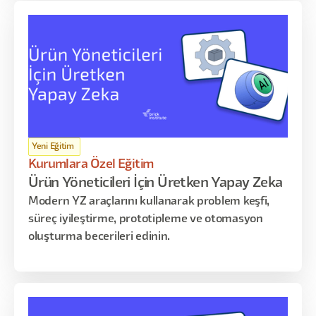
geçen tüm adımlarda AI araçlarını etkin şekilde
kullanmayı öğrenir. Program; AI temelleri, PRD
hazırlama ve raporlama, akış haritalama,
otomasyon kurguları, prototipleme ve lansman
öncesi optimizasyon gibi kritik konuları kapsar.
Yeni Eğitim
Kurumlara Özel Eğitim
Ürün Yöneticileri İçin Üretken Yapay Zeka
Modern YZ araçlarını kullanarak problem keşfi,
süreç iyileştirme, prototipleme ve otomasyon
oluşturma becerileri edinin.