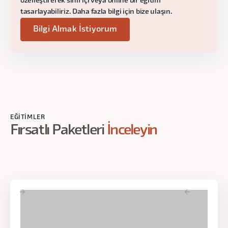
özelleştirerek sınıf içi veya online bir eğitim
tasarlayabiliriz. Daha fazla bilgi için bize ulaşın.
İşe Alım Süreçleri
Bilgi Almak İstiyorum
Neden işe alım süreci geliştirmelisin?
Mülakat Süreçleri
Gün:
Tarihler Çok Yakında Açıklanacak!
Saat:
20:00 - 22.00
EĞITIMLER
Fırsatlı Paketleri
İnceleyin
4. Ders
Roadmap
Önceliklendirme Süreçleri
Release Yönetimi