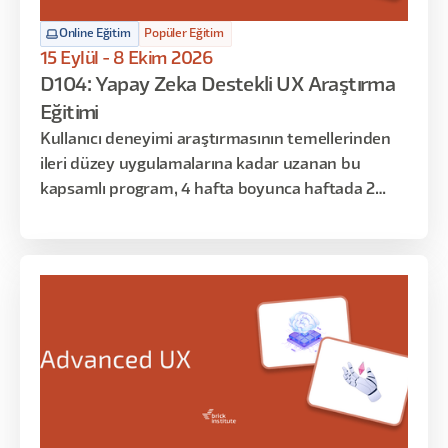
bölümde ise Figma’nın temel yapı taşlarını öğrenip
Online Eğitim
Popüler Eğitim
Design System ve Token mantığı ile bir ürünü
15 Eylül - 8 Ekim 2026
hayata geçireceğiz.
D104: Yapay Zeka Destekli UX Araştırma
Eğitimi
Kullanıcı deneyimi araştırmasının temellerinden
ileri düzey uygulamalarına kadar uzanan bu
kapsamlı program, 4 hafta boyunca haftada 2
gün, toplamda 16 saat sürecek şekilde tasarlandı.
Araştırma sürecinin her aşamasını planlama,
yürütme, analiz ve sunumla birlikte ele alacağınız
bu eğitimde, yapay zeka destekli modern
araştırma tekniklerini de öğreneceksiniz.