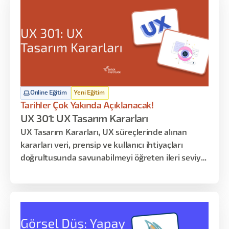
yorumlamak ve bulgulardan anlamlı karar fikirleri
çıkarmaktır.
Online Eğitim
Yeni Eğitim
Tarihler Çok Yakında Açıklanacak!
UX 301: UX Tasarım Kararları
UX Tasarım Kararları, UX süreçlerinde alınan
kararları veri, prensip ve kullanıcı ihtiyaçları
doğrultusunda savunabilmeyi öğreten ileri seviye
uzmanlık eğitimidir. Katılımcılar yalnızca tasarım
üretmeyi değil, alınan kararların nedenlerini
açıklamayı ve paydaşlara aktarabilmeyi öğrenir.
Program davranışsal tasarım, bilgi mimarisi,
pattern seçimi, test sentezi ve karar savunması