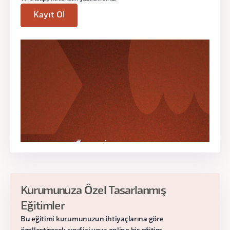
Kayıt Ol
2.
Ders
Gelişim Haritası
Ekip Gelişimi
Zaman Yönetimi
Yetkinlikler
Gün:
Tarihler Çok Yakında Açıklanacak!
Saat:
10:00 - 12.00
Kurumunuza Özel Tasarlanmış
Eğitimler
Bu eğitimi kurumunuzun ihtiyaçlarına göre
3.
Ders