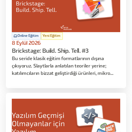
Online Eğitim
Yeni Eğitim
8 Eylül 2026
Brickstage: Build. Ship. Tell. #3
Bu seride klasik eğitim formatlarının dışına
çıkıyoruz. Slaytlarla anlatılan teoriler yerine;
katılımcıların bizzat geliştirdiği ürünleri, mikro
çözümleri ve gerçek kullanım senaryolarını
dinliyoruz. Her oturumda farklı katılımcılar
sahneye çıkarak “ne yaptım, nasıl yaptım, ne işe
yaradı / yaramadı” gibi deneyimlerini paylaşır.