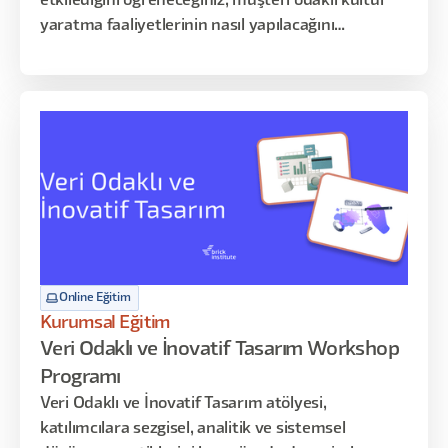
etkilediğini öğreneceğiniz, müşteri odaklı kültür
yaratma faaliyetlerinin nasıl yapılacağını
inceleyebileceğiniz, müşteri yolculuk haritalarıyla
deneyimi yönetmeyi -uygulama yoluyla-
keşfedeceğiniz dopdolu 12 saatlik bir program sizi
bekliyor!
Online Eğitim
Kurumsal Eğitim
Veri Odaklı ve İnovatif Tasarım Workshop
Programı
Veri Odaklı ve İnovatif Tasarım atölyesi,
katılımcılara sezgisel, analitik ve sistemsel