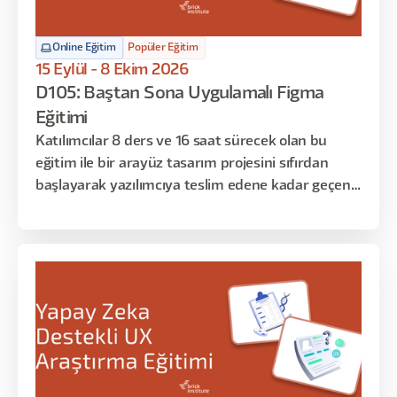
Online Eğitim
Popüler Eğitim
15 Eylül - 8 Ekim 2026
D105: Baştan Sona Uygulamalı Figma
Eğitimi
Katılımcılar 8 ders ve 16 saat sürecek olan bu
eğitim ile bir arayüz tasarım projesini sıfırdan
başlayarak yazılımcıya teslim edene kadar geçen
süreci deneyimleyecekler. Bu eğitim sonrasında
ise istedikleri konseptte arayüzleri kullanıcı
deneyimini de gözeterek tasarlamayı öğrenmiş
olacaklar. Eğitimin ilk dersi Figma uygulamasına
giriş niteliğinde olup, başlangıç seviyesindeki
katılımcılar ile orta seviyedeki katılımcıları aynı
seviyeye getirmeyi amaçlamaktadır. Sonraki
haftalarda bu temel bilgileri uygulamalı örneklerle
zenginleştirip Figma’ya hakim olacağız. Son