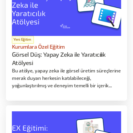
üzerine kuruludur.
Yeni Eğitim
Kurumlara Özel Eğitim
Görsel Düş: Yapay Zeka ile Yaratıcılık
Atölyesi
Bu atölye, yapay zeka ile görsel üretim süreçlerine
merak duyan herkesin katılabileceği,
yoğunlaştırılmış ve deneyim temelli bir içerik
sunar. Katılımcılarla, farklı AI araçlarını kullanarak
kendi üretim süreçlerini başlatmayı, yaratıcı
fikirlerini görsele dönüştürmeyi ve üretim
kararlarını nasıl verdiklerini analiz etmeyi
deneyimleyeceğiz.