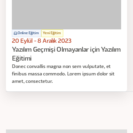
Farklı şirket kültürleri
Gün:
Tarihler Çok Yakında Açıklanacak!
Online Eğitim
Yeni Eğitim
Saat:
10:00 - 12.00
20 Eylül - 8 Aralık 2023
Yazılım Geçmişi Olmayanlar için Yazılım
Eğitimi
Donec convallis magna non sem vulputate, et
5.
Ders
finibus massa commodo. Lorem ipsum dolor sit
amet, consectetur.
Vizyon ve Strateji
Ürün Stratejisi Yolculuğu
Şirket Stratejisi vs. Ürün Stratejisi
Bağ Kurma