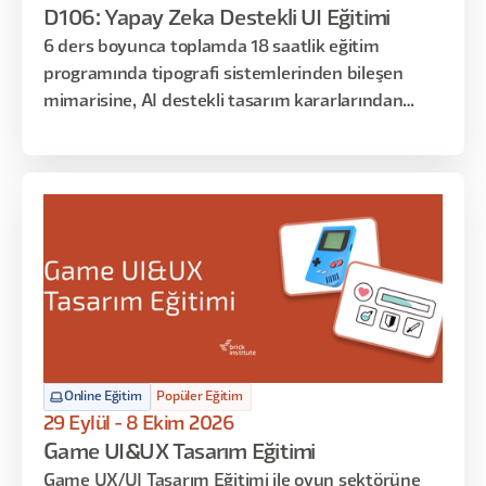
D106: Yapay Zeka Destekli UI Eğitimi
6 ders boyunca toplamda 18 saatlik eğitim
programında tipografi sistemlerinden bileşen
mimarisine, AI destekli tasarım kararlarından
geliştirici teslim süreçlerine kadar sistematik UI
tasarımın her katmanına odaklanan uygulamalar
yapılacak. Arayüz tasarımına dair teorik bilgileri
öğrenmekle kalmayacak, tasarım kararlarınızı
matematiksel temelle savunmayı ve AI araçlarını
iş akışınıza entegre etmeyi de öğreneceksiniz.
Online Eğitim
Popüler Eğitim
29 Eylül - 8 Ekim 2026
Game UI&UX Tasarım Eğitimi
Game UX/UI Tasarım Eğitimi ile oyun sektörüne