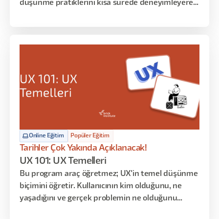
düşünme pratiklerini kısa sürede deneyimleyerek
öğrenme fırsatı sunar. Bu yoğunlaştırılmış
içerikte, kullanıcı verilerinden iç görü üretme,
veriye dayalı tasarım kararları alma ve spekülatif
senaryolarla inovatif çözüm üretme becerileri
atölye uygulamaları üzerinden geliştirilir.
Online Eğitim
Popüler Eğitim
Tarihler Çok Yakında Açıklanacak!
UX 101: UX Temelleri
Bu program araç öğretmez; UX'in temel düşünme
biçimini öğretir. Kullanıcının kim olduğunu, ne
yaşadığını ve gerçek problemin ne olduğunu
anlamaya odaklanır. Persona, User Journey ve