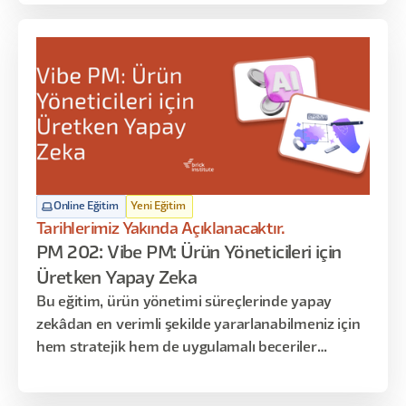
Yapay Zeka teknolojisi ile ürün yönetimi
arasındaki karmaşık ilişkiyi anlamaya yönelik
benzersiz bir bakış açısı sunmaktadır.
Online Eğitim
Yeni Eğitim
Tarihlerimiz Yakında Açıklanacaktır.
PM 202: Vibe PM: Ürün Yöneticileri için
Üretken Yapay Zeka
Bu eğitim, ürün yönetimi süreçlerinde yapay
zekâdan en verimli şekilde yararlanabilmeniz için
hem stratejik hem de uygulamalı beceriler
kazandırmayı amaçlar. Katılımcılar, fikir oluşturma
aşamasından ürünün piyasaya sürülmesine kadar