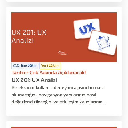
araştırma gibi kavramları ezberletmek yerine
bunların neden var olduğunu ve nasıl birlikte
çalıştığını gösterir.
Online Eğitim
Yeni Eğitim
Tarihler Çok Yakında Açıklanacak!
UX 201: UX Analizi
Bir ekranın kullanıcı deneyimi açısından nasıl
okunacağını, navigasyon yapılarının nasıl
değerlendirileceğini ve etkileşim kalıplarının
kullanıcı üzerindeki etkilerini analiz etmeyi
öğrenirsiniz. Bu programın amacı tasarım
üretmek değil; mevcut deneyimleri okumak,