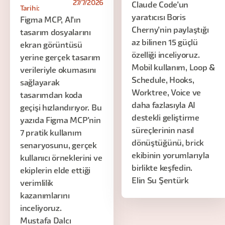
27/7/2026
Claude Code'un
Tarihi:
yaratıcısı Boris
Figma MCP, AI'ın
Cherny'nin paylaştığı
tasarım dosyalarını
az bilinen 15 güçlü
ekran görüntüsü
özelliği inceliyoruz.
yerine gerçek tasarım
Mobil kullanım, Loop &
verileriyle okumasını
Schedule, Hooks,
sağlayarak
Worktree, Voice ve
tasarımdan koda
daha fazlasıyla AI
geçişi hızlandırıyor. Bu
destekli geliştirme
yazıda Figma MCP'nin
süreçlerinin nasıl
7 pratik kullanım
dönüştüğünü, brick
senaryosunu, gerçek
ekibinin yorumlarıyla
kullanıcı örneklerini ve
birlikte keşfedin.
ekiplerin elde ettiği
Elin Su Şentürk
verimlilik
kazanımlarını
inceliyoruz.
Mustafa Dalcı