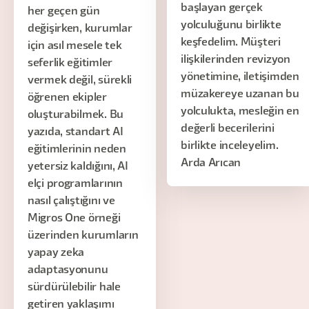
başlayan gerçek
her geçen gün
yolculuğunu birlikte
değişirken, kurumlar
keşfedelim. Müşteri
için asıl mesele tek
ilişkilerinden revizyon
seferlik eğitimler
yönetimine, iletişimden
vermek değil, sürekli
müzakereye uzanan bu
öğrenen ekipler
yolculukta, mesleğin en
oluşturabilmek. Bu
değerli becerilerini
yazıda, standart AI
birlikte inceleyelim.
eğitimlerinin neden
Arda Arıcan
yetersiz kaldığını, AI
elçi programlarının
nasıl çalıştığını ve
Migros One örneği
üzerinden kurumların
yapay zeka
adaptasyonunu
sürdürülebilir hale
getiren yaklaşımı