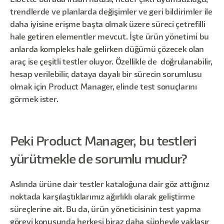
Elbette burada insan hatası, hedef-çıktı uyumsuzluğu,
trendlerde ve planlarda değişimler ve geri bildirimler ile
daha iyisine erişme başta olmak üzere süreci çetrefilli
hale getiren elementler mevcut. İşte ürün yönetimi bu
anlarda kompleks hale gelirken düğümü çözecek olan
araç ise çeşitli testler oluyor. Özellikle de doğrulanabilir,
hesap verilebilir, dataya dayalı bir sürecin sorumlusu
olmak için Product Manager, elinde test sonuçlarını
görmek ister.
Peki Product Manager, bu testleri
yürütmekle de sorumlu mudur?
Aslında ürüne dair testler kataloğuna dair göz attığınız
noktada karşılaştıklarımız ağırlıklı olarak geliştirme
süreçlerine ait. Bu da, ürün yöneticisinin test yapma
görevi konusunda herkesi biraz daha şüpheyle yaklaşır