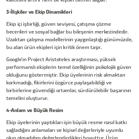
kalitesini artırır hem de kişisel tatmin sağlar.
3-İlişkiler ve Ekip Dinamikleri
Ekip içi işbirliği, güven seviyesi, çatışma çözme
becerileri ve sosyal bağlar bu bileşenin merkezindedir.
Uzaktan çalışma modellerinin yaygınlaştığı günümüzde,
bu alan ürün ekipleri için kritik önem taşır.
Google'ın Project Aristoteles araştırması, yüksek
performanslı ekiplerin temel özelliğinin psikolojik güven
olduğunu göstermiştir. Ekip üyelerinin risk almaktan
korkmadığı, fikirlerini özgürce paylaşabildiği ve
birbirlerine güvendiği ortamlar, sürdürülebilir başarının
temelini oluşturur.
4-Anlam ve Büyük Resim
Ekip üyelerinin yaptıkları işin büyük resme nasıl katkı
sağladığını anlamaları ve kişisel değerleriyle uyumlu
olup olmadığını değerlendirdikleri boyuttur. Ürün