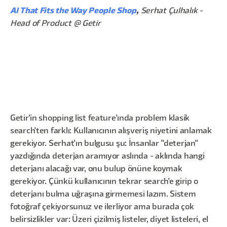
AI That Fits the Way People Shop
,
Serhat Çulhalık -
Head of Product @ Getir
Getir'in shopping list feature'ında problem klasik
search'ten farklı: Kullanıcının alışveriş niyetini anlamak
gerekiyor. Serhat'ın bulgusu şu: İnsanlar "deterjan"
yazdığında deterjan aramıyor aslında - aklında hangi
deterjanı alacağı var, onu bulup önüne koymak
gerekiyor. Çünkü kullanıcının tekrar search'e girip o
deterjanı bulma uğraşına girmemesi lazım. Sistem
fotoğraf çekiyorsunuz ve ilerliyor ama burada çok
belirsizlikler var: Üzeri çizilmiş listeler, diyet listeleri, el