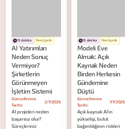
15 dakika
Yeni İçerik
15 dakika
Yeni İçerik
AI Yatırımları
Modeli Eve
Neden Sonuç
Almak: Açık
Vermiyor?
Kaynak Neden
Şirketlerin
Birden Herkesin
Görünmeyen
Gündemine
İşletim Sistemi
Düştü
Güncellenme
Güncellenme
2/7/2026
7/7/2026
Tarihi:
Tarihi:
AI projeleri neden
Açık kaynak AI'ın
başarısız olur?
yükselişi, bulut
Süreçleriniz
bağımlılığının riskleri