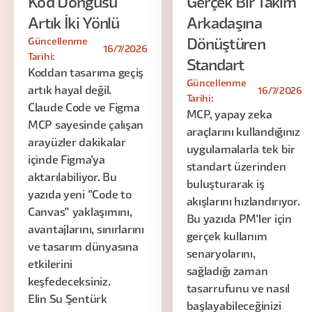
Kod Döngüsü
Gerçek Bir Takım
Artık İki Yönlü
Arkadaşına
Güncellenme
Dönüştüren
16/7/2026
Tarihi:
Standart
Koddan tasarıma geçiş
Güncellenme
artık hayal değil.
16/7/2026
Tarihi:
Claude Code ve Figma
MCP, yapay zeka
MCP sayesinde çalışan
araçlarını kullandığınız
arayüzler dakikalar
uygulamalarla tek bir
içinde Figma'ya
standart üzerinden
aktarılabiliyor. Bu
buluşturarak iş
yazıda yeni "Code to
akışlarını hızlandırıyor.
Canvas" yaklaşımını,
Bu yazıda PM'ler için
avantajlarını, sınırlarını
gerçek kullanım
ve tasarım dünyasına
senaryolarını,
etkilerini
sağladığı zaman
keşfedeceksiniz.
tasarrufunu ve nasıl
Elin Su Şentürk
başlayabileceğinizi