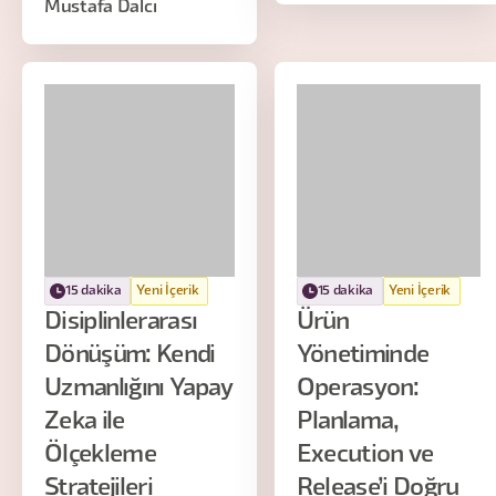
Mustafa Dalcı
15 dakika
Yeni İçerik
15 dakika
Yeni İçerik
Disiplinlerarası
Ürün
Dönüşüm: Kendi
Yönetiminde
Uzmanlığını Yapay
Operasyon:
Zeka ile
Planlama,
Ölçekleme
Execution ve
Stratejileri
Release’i Doğru