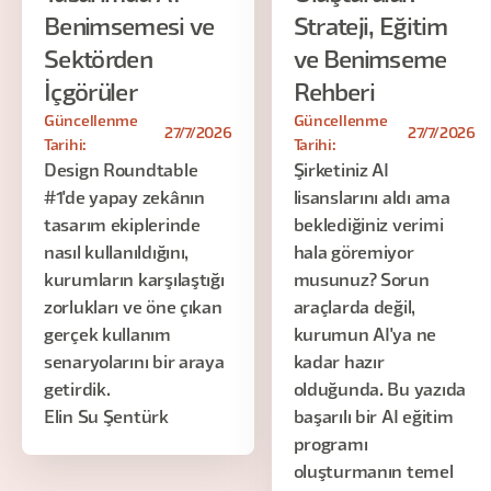
Benimsemesi ve
Strateji, Eğitim
Sektörden
ve Benimseme
İçgörüler
Rehberi
Güncellenme
Güncellenme
27/7/2026
27/7/2026
Tarihi:
Tarihi:
Design Roundtable
Şirketiniz AI
#1'de yapay zekânın
lisanslarını aldı ama
tasarım ekiplerinde
beklediğiniz verimi
nasıl kullanıldığını,
hala göremiyor
kurumların karşılaştığı
musunuz? Sorun
zorlukları ve öne çıkan
araçlarda değil,
gerçek kullanım
kurumun AI'ya ne
senaryolarını bir araya
kadar hazır
getirdik.
olduğunda. Bu yazıda
Elin Su Şentürk
başarılı bir AI eğitim
programı
oluşturmanın temel