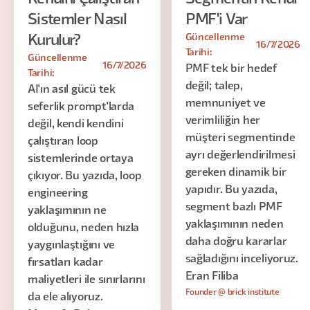
Sistemler Nasıl
PMF'i Var
Güncellenme
Kurulur?
16/7/2026
Tarihi:
Güncellenme
16/7/2026
PMF tek bir hedef
Tarihi:
değil; talep,
AI'ın asıl gücü tek
memnuniyet ve
seferlik prompt'larda
verimliliğin her
değil, kendi kendini
müşteri segmentinde
çalıştıran loop
ayrı değerlendirilmesi
sistemlerinde ortaya
gereken dinamik bir
çıkıyor. Bu yazıda, loop
yapıdır. Bu yazıda,
engineering
segment bazlı PMF
yaklaşımının ne
yaklaşımının neden
olduğunu, neden hızla
daha doğru kararlar
yaygınlaştığını ve
sağladığını inceliyoruz.
fırsatları kadar
Eran Filiba
maliyetleri ile sınırlarını
Founder @ brick institute
da ele alıyoruz.