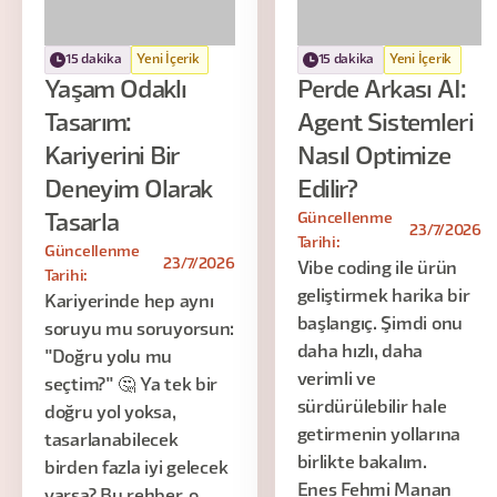
15 dakika
Yeni İçerik
15 dakika
Yeni İçerik
Yaşam Odaklı
Perde Arkası AI:
Tasarım:
Agent Sistemleri
Kariyerini Bir
Nasıl Optimize
Deneyim Olarak
Edilir?
Güncellenme
Tasarla
23/7/2026
Tarihi:
Güncellenme
23/7/2026
Vibe coding ile ürün
Tarihi:
geliştirmek harika bir
Kariyerinde hep aynı
başlangıç. Şimdi onu
soruyu mu soruyorsun:
daha hızlı, daha
"Doğru yolu mu
verimli ve
seçtim?" 🤔 Ya tek bir
sürdürülebilir hale
doğru yol yoksa,
getirmenin yollarına
tasarlanabilecek
birlikte bakalım.
birden fazla iyi gelecek
Enes Fehmi Manan
varsa? Bu rehber, o