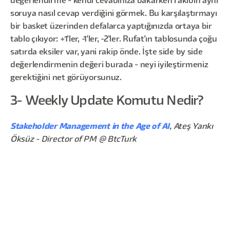
değerlendirme - kendi cevabınıza bakarken rakibin aynı
soruya nasıl cevap verdiğini görmek. Bu karşılaştırmayı
bir basket üzerinden defalarca yaptığınızda ortaya bir
tablo çıkıyor: +1'ler, -1'ler, -2'ler. Rufat'ın tablosunda çoğu
satırda eksiler var, yani rakip önde. İşte side by side
değerlendirmenin değeri burada - neyi iyileştirmeniz
gerektiğini net görüyorsunuz.
3- Weekly Update Komutu Nedir?
Stakeholder Management in the Age of AI
, Ateş Yankı
Öksüz - Director of PM @ BtcTurk