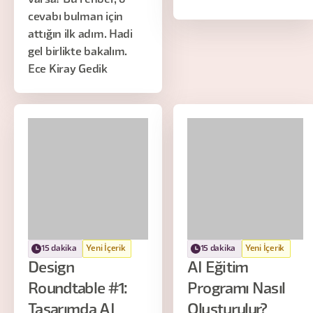
cevabı bulman için
attığın ilk adım. Hadi
gel birlikte bakalım.
Ece Kiray Gedik
15 dakika
Yeni İçerik
15 dakika
Yeni İçerik
Design
AI Eğitim
Roundtable #1:
Programı Nasıl
Tasarımda AI
Oluşturulur?