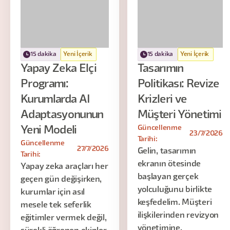
15 dakika
Yeni İçerik
15 dakika
Yeni İçerik
Yapay Zeka Elçi
Tasarımın
Programı:
Politikası: Revize
Kurumlarda AI
Krizleri ve
Adaptasyonunun
Müşteri Yönetimi
Güncellenme
Yeni Modeli
23/7/2026
Tarihi:
Güncellenme
27/7/2026
Gelin, tasarımın
Tarihi:
ekranın ötesinde
Yapay zeka araçları her
başlayan gerçek
geçen gün değişirken,
yolculuğunu birlikte
kurumlar için asıl
keşfedelim. Müşteri
mesele tek seferlik
ilişkilerinden revizyon
eğitimler vermek değil,
yönetimine,