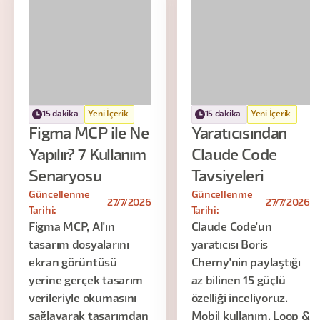
15 dakika
Yeni İçerik
15 dakika
Yeni İçerik
Figma MCP ile Ne
Yaratıcısından
Yapılır? 7 Kullanım
Claude Code
Senaryosu
Tavsiyeleri
Güncellenme
Güncellenme
27/7/2026
27/7/2026
Tarihi:
Tarihi:
Figma MCP, AI'ın
Claude Code'un
tasarım dosyalarını
yaratıcısı Boris
ekran görüntüsü
Cherny'nin paylaştığı
yerine gerçek tasarım
az bilinen 15 güçlü
verileriyle okumasını
özelliği inceliyoruz.
sağlayarak tasarımdan
Mobil kullanım, Loop &