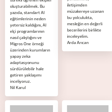
sürekli öğrenen ekipler
iletişimden
oluşturabilmek. Bu
müzakereye uzanan
yazıda, standart AI
bu yolculukta,
eğitimlerinin neden
mesleğin en değerli
yetersiz kaldığını, AI
becerilerini birlikte
elçi programlarının
inceleyelim.
nasıl çalıştığını ve
Arda Arıcan
Migros One örneği
üzerinden kurumların
yapay zeka
adaptasyonunu
sürdürülebilir hale
getiren yaklaşımı
inceliyoruz.
Nil Karul