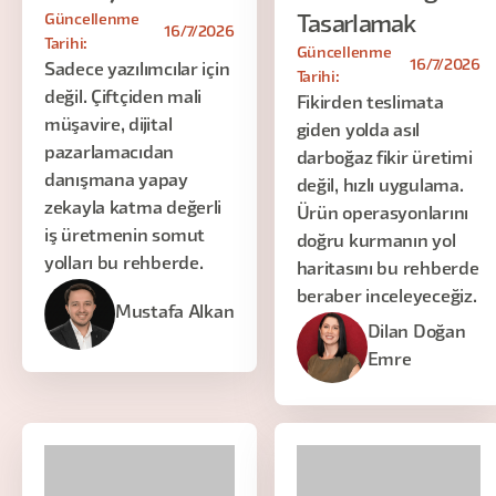
Güncellenme
Tasarlamak
16/7/2026
Tarihi:
Güncellenme
16/7/2026
Sadece yazılımcılar için
Tarihi:
değil. Çiftçiden mali
Fikirden teslimata
müşavire, dijital
giden yolda asıl
pazarlamacıdan
darboğaz fikir üretimi
danışmana yapay
değil, hızlı uygulama.
zekayla katma değerli
Ürün operasyonlarını
iş üretmenin somut
doğru kurmanın yol
yolları bu rehberde.
haritasını bu rehberde
beraber inceleyeceğiz.
Mustafa Alkan
Dilan Doğan
Emre