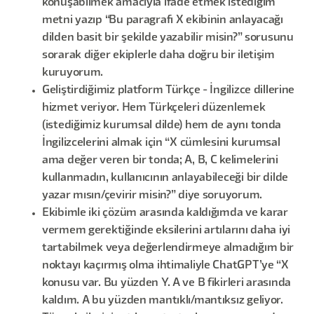
konuşabilmek amacıyla ifade etmek istediğim
metni yazıp “Bu paragrafı X ekibinin anlayacağı
dilden basit bir şekilde yazabilir misin?” sorusunu
sorarak diğer ekiplerle daha doğru bir iletişim
kuruyorum.
Geliştirdiğimiz platform Türkçe - İngilizce dillerine
hizmet veriyor. Hem Türkçeleri düzenlemek
(istediğimiz kurumsal dilde) hem de aynı tonda
İngilizcelerini almak için “X cümlesini kurumsal
ama değer veren bir tonda; A, B, C kelimelerini
kullanmadın, kullanıcının anlayabileceği bir dilde
yazar mısın/çevirir misin?” diye soruyorum.
Ekibimle iki çözüm arasında kaldığımda ve karar
vermem gerektiğinde eksilerini artılarını daha iyi
tartabilmek veya değerlendirmeye almadığım bir
noktayı kaçırmış olma ihtimaliyle ChatGPT’ye “X
konusu var. Bu yüzden Y. A ve B fikirleri arasında
kaldım. A bu yüzden mantıklı/mantıksız geliyor.