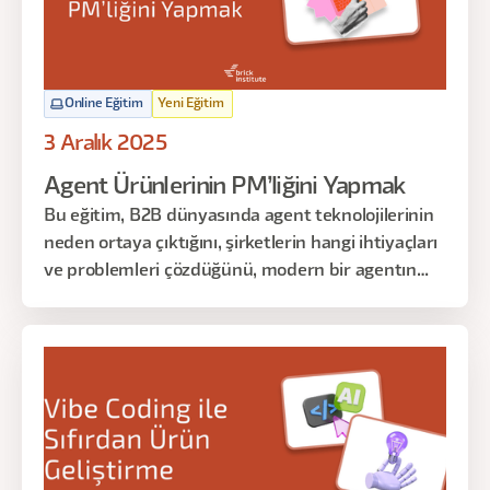
Online Eğitim
Yeni Eğitim
3 Aralık 2025
Agent Ürünlerinin PM’liğini Yapmak
Bu eğitim, B2B dünyasında agent teknolojilerinin
neden ortaya çıktığını, şirketlerin hangi ihtiyaçları
ve problemleri çözdüğünü, modern bir agentın
hangi temel bileşenlerden oluştuğunu ve bu
bileşenlerin agentın davranışını nasıl
şekillendirdiğini kapsamlı şekilde ele alır.