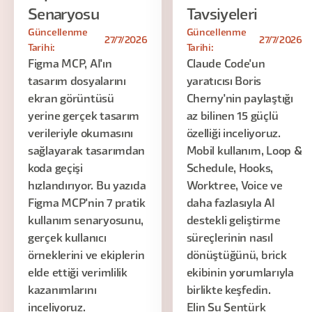
Senaryosu
Tavsiyeleri
Güncellenme
Güncellenme
27/7/2026
27/7/2026
Tarihi:
Tarihi:
Figma MCP, AI'ın
Claude Code'un
tasarım dosyalarını
yaratıcısı Boris
ekran görüntüsü
Cherny'nin paylaştığı
yerine gerçek tasarım
az bilinen 15 güçlü
verileriyle okumasını
özelliği inceliyoruz.
sağlayarak tasarımdan
Mobil kullanım, Loop &
koda geçişi
Schedule, Hooks,
hızlandırıyor. Bu yazıda
Worktree, Voice ve
Figma MCP'nin 7 pratik
daha fazlasıyla AI
kullanım senaryosunu,
destekli geliştirme
gerçek kullanıcı
süreçlerinin nasıl
örneklerini ve ekiplerin
dönüştüğünü, brick
elde ettiği verimlilik
ekibinin yorumlarıyla
kazanımlarını
birlikte keşfedin.
inceliyoruz.
Elin Su Şentürk