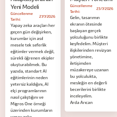
Güncellenme
Yeni Modeli
23/7/2026
Tarihi:
Güncellenme
27/7/2026
Gelin, tasarımın
Tarihi:
ekranın ötesinde
Yapay zeka araçları her
başlayan gerçek
geçen gün değişirken,
yolculuğunu birlikte
kurumlar için asıl
keşfedelim. Müşteri
mesele tek seferlik
ilişkilerinden revizyon
eğitimler vermek değil,
yönetimine,
sürekli öğrenen ekipler
iletişimden
oluşturabilmek. Bu
müzakereye uzanan
yazıda, standart AI
bu yolculukta,
eğitimlerinin neden
mesleğin en değerli
yetersiz kaldığını, AI
becerilerini birlikte
elçi programlarının
inceleyelim.
nasıl çalıştığını ve
Arda Arıcan
Migros One örneği
üzerinden kurumların