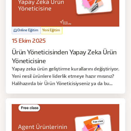
Online Eğitim
Yeni Eğitim
15 Ekim 2025
Ürün Yöneticisinden Yapay Zeka Ürün
Yöneticisine
Yapay zeka ürün geliştirme kurallarını değiştiriyor.
Yeni nesil ürünlere liderlik etmeye hazır mısınız?
Halihazırda bir Ürün Yöneticisiyseniz ya da bu
alana adım atmak istiyorsanız, yapay zeka
destekli ürünleri nasıl inşa edip yöneteceğinizi
bilmek artık olmazsa olmaz. Bu 45 dakikalık
ücretsiz webinarda, geleneksel bir PM’den AI
odaklı ürün liderine nasıl dönüşebileceğinizi
anlatacağız.