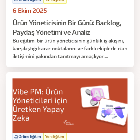
6 Ekim 2025
Ürün Yöneticisinin Bir Günü: Backlog,
Paydaş Yönetimi ve Analiz
Bu eğitim, bir ürün yöneticisinin günlük iş akışını,
karşılaştığı karar noktalarını ve farklı ekiplerle olan
iletişimini yakından tanıtmayı amaçlıyor.
Katılımcılar, ürün yöneticisinin yalnızca “yol
haritası çizen” değil; aynı zamanda ekipler arası
köprü kuran, veriyle karar alan ve müşteri
ihtiyaçlarını merkeze koyan bir rol olduğunu
öğrenecekler.
Online Eğitim
Yeni Eğitim