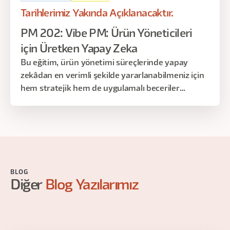
Tarihlerimiz Yakında Açıklanacaktır.
PM 202: Vibe PM: Ürün Yöneticileri
için Üretken Yapay Zeka
Bu eğitim, ürün yönetimi süreçlerinde yapay
zekâdan en verimli şekilde yararlanabilmeniz için
hem stratejik hem de uygulamalı beceriler
kazandırmayı amaçlar. Katılımcılar, fikir oluşturma
aşamasından ürünün piyasaya sürülmesine kadar
geçen tüm adımlarda AI araçlarını etkin şekilde
kullanmayı öğrenir. Program; AI temelleri, PRD
hazırlama ve raporlama, akış haritalama,
otomasyon kurguları, prototipleme ve lansman
BLOG
öncesi optimizasyon gibi kritik konuları kapsar.
Diğer
Blog Yazılarımız