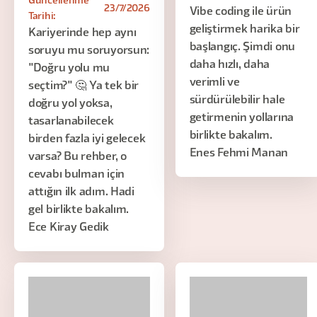
Güncellenme
23/7/2026
Vibe coding ile ürün
Tarihi:
geliştirmek harika bir
Kariyerinde hep aynı
başlangıç. Şimdi onu
soruyu mu soruyorsun:
daha hızlı, daha
"Doğru yolu mu
verimli ve
seçtim?" 🤔 Ya tek bir
sürdürülebilir hale
doğru yol yoksa,
getirmenin yollarına
tasarlanabilecek
birlikte bakalım.
birden fazla iyi gelecek
Enes Fehmi Manan
varsa? Bu rehber, o
cevabı bulman için
attığın ilk adım. Hadi
gel birlikte bakalım.
Ece Kiray Gedik