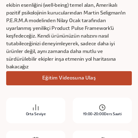
ekibin esenliğini (well-being) temel alan, Amerikalı
pozitif psikolojinin kurucularından Martin Seligman’ın
P.E.R.M.A modelinden Nilay Ocak tarafından
uyarlanmış yenilikçi Product Pulse Framework’ü
keşfedeceğiz. Kendi ürününüzün nabzını nasıl
tutabileceğinizi deneyimleyerek, sadece daha iyi
ürünler değil, aynı zamanda daha mutlu ve
sürdürülebilir ekipler inşa etmenin yol haritasına
bakacağız
Eğitim Videosuna Ulaş
Orta Seviye
19:00-20:00
Ders Saati