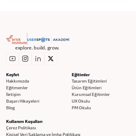
net görerek motivasyonlarını artırır, ürün ise
ürün ve ekip esenliği perspektifinden
daha derin ve anlamlı bir değere ulaşır.
nasıl okuyacağınızı ve bu bileşenlerin
ürününüz üzerindeki etkilerini
Product Pulse Framework kullanarak
ürün/ekip esenliği skorlarını hızlıca
belirleme yöntemlerini ve mevcut
explore. build. grow.
durumu teşhis etme becerisini
Sadece teknik değil, aynı zamanda insan
odaklı ve daha dengeli yol haritaları
oluşturmanın ilk adımlarını
Keşfet
Eğitimler
Hakkımızda
Tasarım Eğitimleri
Eğitmenler
Ürün Eğitimleri
İletişim
Kurumsal Eğitimler
Başarı Hikayeleri
UX Okulu
Blog
PM Okulu
Kullanım Koşulları
Çerez Politikası
Kişisel Veri Saklama ve İmha Politikası