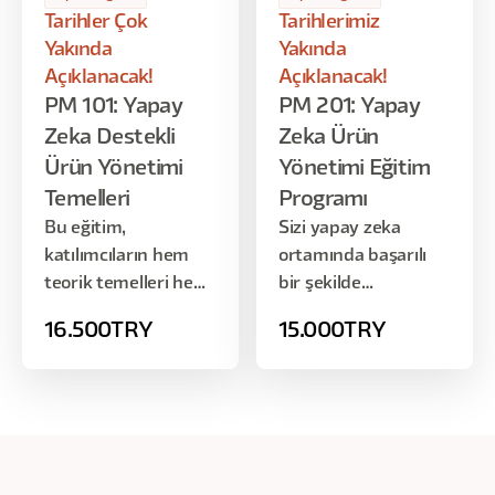
Birlikte nasıl co-founder gibi çalışır?
Tarihler Çok
Tarihlerimiz
Hibrit modelin temel yapısı
Yakında
Yakında
Açıklanacak!
Uygulamalı Mini Örnek / Demo
Açıklanacak!
PM 101: Yapay
PM 201: Yapay
AI destekli ürün yönetimi gerçek bir
Zeka Destekli
Zeka Ürün
senaryo üzerinde gösterilir
Ürün Yönetimi
Yönetimi Eğitim
Temelleri
Programı
Bu eğitim,
Sizi yapay zeka
katılımcıların hem
ortamında başarılı
teorik temelleri hem
bir şekilde
de pratik becerileri
çalışabilmek için
16.500
TRY
15.000
TRY
öğrenerek bir
gereken iç görü,
şirkette giriş
anlayış ve pratik
seviyesinde Ürün
araçlarla donatmayı
Yöneticisi olarak
amaçlıyoruz. Yapay
çalışabilecek
Zeka ekipleri
düzeyde bilgi ve
kurmakla görevli