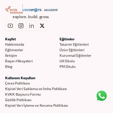
yetkinlik
yöneticiler için bu
kazanmalarını
eğitim, Yapay Zeka
hedefler.
teknolojisi ile ürün
explore. build. grow.
yönetimi arasındaki
karmaşık ilişkiyi
anlamaya yönelik
Keşfet
Eğitimler
benzersiz bir bakış
Hakkımızda
Tasarım Eğitimleri
açısı sunmaktadır.
Eğitmenler
Ürün Eğitimleri
İletişim
Kurumsal Eğitimler
Başarı Hikayeleri
UX Okulu
Blog
PM Okulu
Kullanım Koşulları
Çerez Politikası
Kişisel Veri Saklama ve İmha Politikası
KVKK Başvuru Formu
Gizlilik Politikası
Kişisel Veri İşleme ve Koruma Politikası