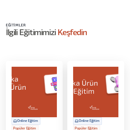
PM rolü neden değişiyor?
Tek başına PM olmak neden artık yeterli
değil?
EĞITIMLER
Ürün Yönetiminde Değişen Dünya
İlgili Eğitimimizi
Keşfedin
Data, hız, deneyim, kişiselleştirme
AI’nın sektöre etkisi
Geleceğin PM yetkinlikleri
Ürün Simyacısı Yaklaşımı
PM = Sadece süreç yöneten kişi değil
Değer yaratan, stratejik düşünen
“product alchemist”
İnsan sezgisi + AI zekası = Simya
PM & AI Rol Dağılımı (Kim ne yapmalı?)
İnsan nerede güçlü?
Online Eğitim
Online Eğitim
AI nerede güçlü?
Popüler Eğitim
Popüler Eğitim