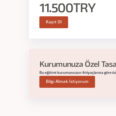
11.500
TRY
Gün:
18 Nisan Perşembe
Kayıt Ol
Saat:
20.00 - 22.00
2. Ders
Kurumunuza Özel Tasar
Bu eğitimi kurumunuzun ihtiyaçlarına göre özelle
Araştırma Sorusu Oluşturma
Bilgi Almak İstiyorum
Çalışma: Bu Soru Nasıl Bir Soru?
Ödev: Araştırma Sorunuzu Oluşturmak
Gün:
22 Nisan Pazartesi