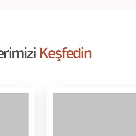
erimizi
Keşfedin
çiş