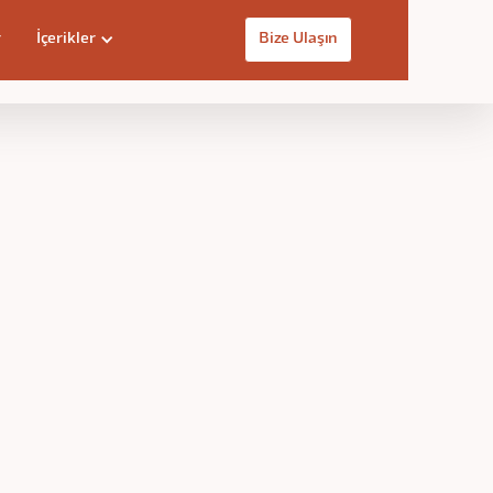
r
İçerikler
Bize Ulaşın
Kayıt Ol