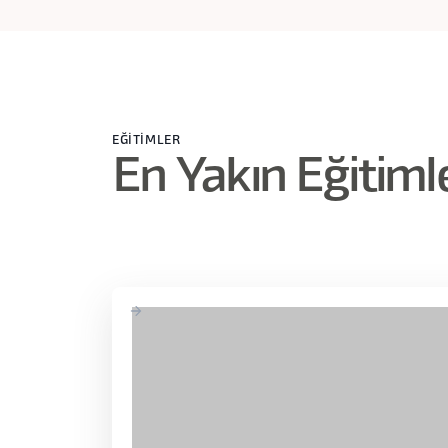
Saat:
20.00 - 22.00
EĞITIMLER
3. Ders
En Yakın Eğitiml
Kullanıcı görüşmelerine hazırlık,
Çalışma: Araştırma Soruları Üzerinden Ge
Ödev: Saha Rehberi Hazırlama
Gün:
25 Nisan Perşembe
Saat:
20.00 - 22.00