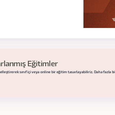
lanmış Eğitimler
ştirerek sınıf içi veya online bir eğitim tasarlayabiliriz. Daha fazla bilg