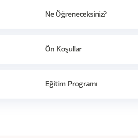
en ürün insanları
input sağlayan analistler, PO'lar
Ne Öğreneceksiniz?
unior araştırmacılar
tırma yöntemi öğrenmek isteyen tasarımcılar
Ön Koşullar
arı gerektiğini,
pılması gereken hazırlık ve kontrolleri,
ı gerektiğini,
aliz etmeleri gerektiğini öğrenecekler,
tmek için gereken yetkinleri kazanacaklardır.
Eğitim Programı