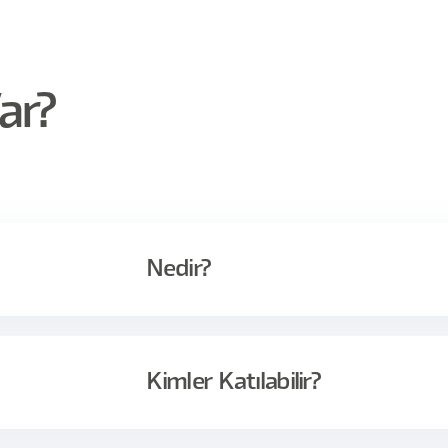
ar?
Nedir?
r için hazırlanmış bu eğitimde son kullanıcılarla onları
örüşmeler yapma tekniklerini öğreneceğiz.
Kimler Katılabilir?