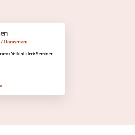
gen
 / Danışmanı
rımcı Yetkinlikleri: Seminer
le