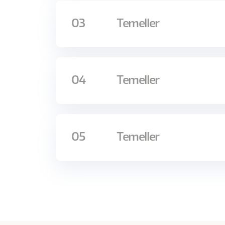
Kullanıcılarından yorum almak istey
Ürün veya servis geliştiren bir ekibe 
03
Temeller
Araştırma kariyerinin başında olan j
UX tasarımı yanında temel bir araş
Eğitime katılmış kişiler:
04
Temeller
Ne zaman kullanıcı görüşmesi yapmal
Görüşmenin kalitesi için kesinlikle ya
Görüşme sırasında nasıl davranmalar
Bu eğitimin ön koşulu bulunmamaktadır.
Duyduklarını ve gördüklerini nasıl an
Bu aktiviteleri kendi başlarına yürü
05
Temeller
TANIŞMA ETKİNLİĞİ
Tanışma