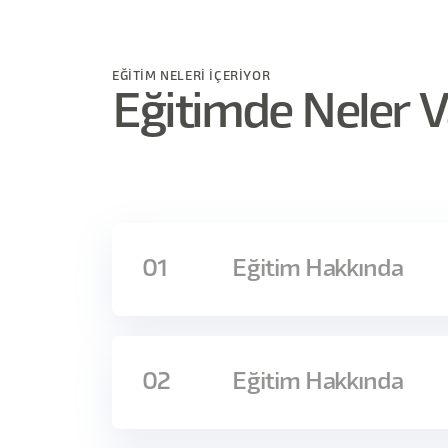
EĞİTİM NELERİ İÇERİYOR
Eğitimde Neler V
01
Eğitim Hakkında
Amacımız araştırma deneyimi olmayan kişile
yönlendirmeden, rencide etmeden etkili g
02
Eğitim Hakkında