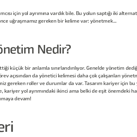
cısı için yol ayrımına vardık bile. Bu yolun saptığı iki alterna
önce uğraşmamız gereken bir kelime var: yönetmek…
Yönetim Nedir?
iği küçük bir anlamla sınırlandırılıyor. Genelde yönetim dediğim
ev açısından da yönetici kelimesi daha çok çalışanları yönetm
iz gereken roller ve durumlar da var. Tasarım kariyer için bu
 kariyer yol ayrımındaki ikinci ama belki de eşit önemdeki harit
okumaya devam!
eri