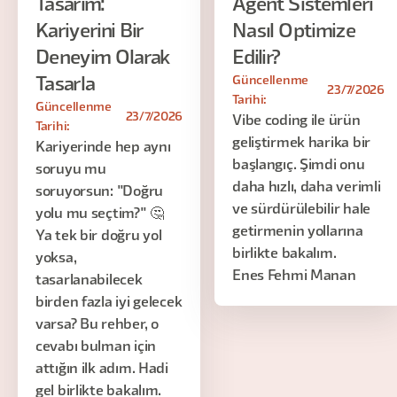
Tasarım:
Agent Sistemleri
Kariyerini Bir
Nasıl Optimize
Deneyim Olarak
Edilir?
Güncellenme
Tasarla
23/7/2026
Tarihi:
Güncellenme
23/7/2026
Vibe coding ile ürün
Tarihi:
geliştirmek harika bir
Kariyerinde hep aynı
başlangıç. Şimdi onu
soruyu mu
daha hızlı, daha verimli
soruyorsun: "Doğru
ve sürdürülebilir hale
yolu mu seçtim?" 🤔
getirmenin yollarına
Ya tek bir doğru yol
birlikte bakalım.
yoksa,
Enes Fehmi Manan
tasarlanabilecek
birden fazla iyi gelecek
varsa? Bu rehber, o
cevabı bulman için
attığın ilk adım. Hadi
gel birlikte bakalım.