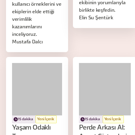
ekibinin yorumlarıyla
kullanıcı örneklerini ve
birlikte keşfedin.
ekiplerin elde ettiği
Elin Su Şentürk
verimlilik
kazanımlarını
inceliyoruz.
Mustafa Dalcı
15 dakika
Yeni İçerik
15 dakika
Yeni İçerik
Yaşam Odaklı
Perde Arkası AI: