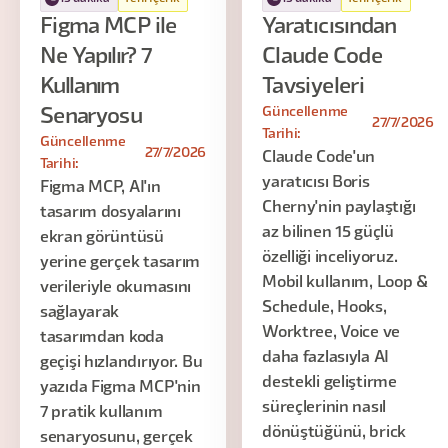
Figma MCP ile
Yaratıcısından
Ne Yapılır? 7
Claude Code
Kullanım
Tavsiyeleri
Güncellenme
Senaryosu
27/7/2026
Tarihi:
Güncellenme
27/7/2026
Claude Code'un
Tarihi:
yaratıcısı Boris
Figma MCP, AI'ın
Cherny'nin paylaştığı
tasarım dosyalarını
az bilinen 15 güçlü
ekran görüntüsü
özelliği inceliyoruz.
yerine gerçek tasarım
Mobil kullanım, Loop &
verileriyle okumasını
Schedule, Hooks,
sağlayarak
Worktree, Voice ve
tasarımdan koda
daha fazlasıyla AI
geçişi hızlandırıyor. Bu
destekli geliştirme
yazıda Figma MCP'nin
süreçlerinin nasıl
7 pratik kullanım
dönüştüğünü, brick
senaryosunu, gerçek