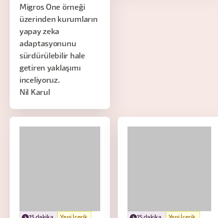
Migros One örneği
üzerinden kurumların
yapay zeka
adaptasyonunu
sürdürülebilir hale
getiren yaklaşımı
inceliyoruz.
Nil Karul
15 dakika
Yeni İçerik
15 dakika
Yeni İçerik