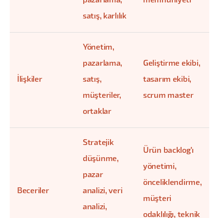
pazarlama,
memnuniyeti
satış, karlılık
Yönetim,
pazarlama,
Geliştirme ekibi,
İlişkiler
satış,
tasarım ekibi,
müşteriler,
scrum master
ortaklar
Stratejik
Ürün backlog'ı
düşünme,
yönetimi,
pazar
önceliklendirme,
Beceriler
analizi, veri
müşteri
analizi,
odaklılığı, teknik