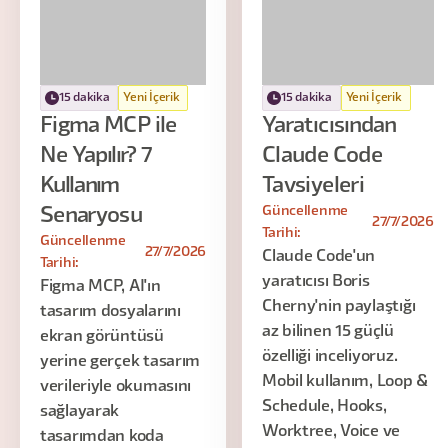
15 dakika
Yeni İçerik
15 dakika
Yeni İçerik
Figma MCP ile
Yaratıcısından
Ne Yapılır? 7
Claude Code
Kullanım
Tavsiyeleri
Güncellenme
Senaryosu
27/7/2026
Tarihi:
Güncellenme
27/7/2026
Claude Code'un
Tarihi:
yaratıcısı Boris
Figma MCP, AI'ın
Cherny'nin paylaştığı
tasarım dosyalarını
az bilinen 15 güçlü
ekran görüntüsü
özelliği inceliyoruz.
yerine gerçek tasarım
Mobil kullanım, Loop &
verileriyle okumasını
Schedule, Hooks,
sağlayarak
Worktree, Voice ve
tasarımdan koda