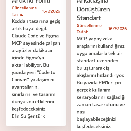
Artık İki Yönlü
Arkadaşına
Güncellenme
Dönüştüren
16/7/2026
Tarihi:
Standart
Koddan tasarıma geçiş
Güncellenme
artık hayal değil.
16/7/2026
Tarihi:
Claude Code ve Figma
MCP, yapay zeka
MCP sayesinde çalışan
araçlarını kullandığınız
arayüzler dakikalar
uygulamalarla tek bir
içinde Figma'ya
standart üzerinden
aktarılabiliyor. Bu
buluşturarak iş
yazıda yeni "Code to
akışlarını hızlandırıyor.
Canvas" yaklaşımını,
Bu yazıda PM'ler için
avantajlarını,
gerçek kullanım
sınırlarını ve tasarım
senaryolarını, sağladığı
dünyasına etkilerini
zaman tasarrufunu ve
keşfedeceksiniz.
nasıl
Elin Su Şentürk
başlayabileceğinizi
keşfedeceksiniz.