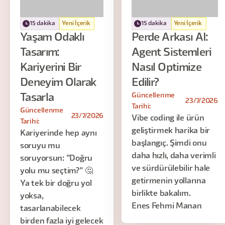
15 dakika
Yeni İçerik
15 dakika
Yeni İçerik
Yaşam Odaklı
Perde Arkası AI:
Tasarım:
Agent Sistemleri
Kariyerini Bir
Nasıl Optimize
Deneyim Olarak
Edilir?
Güncellenme
Tasarla
23/7/2026
Tarihi:
Güncellenme
23/7/2026
Vibe coding ile ürün
Tarihi:
geliştirmek harika bir
Kariyerinde hep aynı
başlangıç. Şimdi onu
soruyu mu
daha hızlı, daha verimli
soruyorsun: "Doğru
ve sürdürülebilir hale
yolu mu seçtim?" 🤔
getirmenin yollarına
Ya tek bir doğru yol
birlikte bakalım.
yoksa,
Enes Fehmi Manan
tasarlanabilecek
birden fazla iyi gelecek