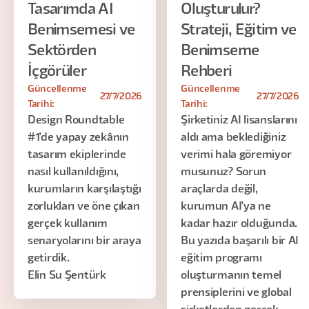
Tasarımda AI
Oluşturulur?
Benimsemesi ve
Strateji, Eğitim ve
Sektörden
Benimseme
İçgörüler
Rehberi
Güncellenme
Güncellenme
27/7/2026
27/7/2026
Tarihi:
Tarihi:
Design Roundtable
Şirketiniz AI lisanslarını
#1'de yapay zekânın
aldı ama beklediğiniz
tasarım ekiplerinde
verimi hala göremiyor
nasıl kullanıldığını,
musunuz? Sorun
kurumların karşılaştığı
araçlarda değil,
zorlukları ve öne çıkan
kurumun AI'ya ne
gerçek kullanım
kadar hazır olduğunda.
senaryolarını bir araya
Bu yazıda başarılı bir AI
getirdik.
eğitim programı
Elin Su Şentürk
oluşturmanın temel
prensiplerini ve global