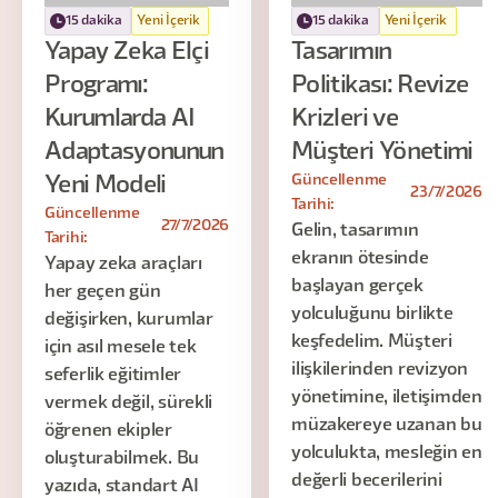
15 dakika
Yeni İçerik
15 dakika
Yeni İçerik
Yapay Zeka Elçi
Tasarımın
Programı:
Politikası: Revize
Kurumlarda AI
Krizleri ve
Adaptasyonunun
Müşteri Yönetimi
Güncellenme
Yeni Modeli
23/7/2026
Tarihi:
Güncellenme
27/7/2026
Gelin, tasarımın
Tarihi:
ekranın ötesinde
Yapay zeka araçları
başlayan gerçek
her geçen gün
yolculuğunu birlikte
değişirken, kurumlar
keşfedelim. Müşteri
için asıl mesele tek
ilişkilerinden revizyon
seferlik eğitimler
yönetimine, iletişimden
vermek değil, sürekli
müzakereye uzanan bu
öğrenen ekipler
yolculukta, mesleğin en
oluşturabilmek. Bu
değerli becerilerini
yazıda, standart AI