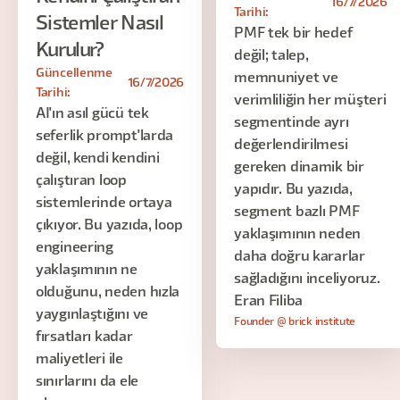
16/7/2026
Tarihi:
Sistemler Nasıl
PMF tek bir hedef
Kurulur?
değil; talep,
Güncellenme
memnuniyet ve
16/7/2026
Tarihi:
verimliliğin her müşteri
AI'ın asıl gücü tek
segmentinde ayrı
seferlik prompt'larda
değerlendirilmesi
değil, kendi kendini
gereken dinamik bir
çalıştıran loop
yapıdır. Bu yazıda,
sistemlerinde ortaya
segment bazlı PMF
çıkıyor. Bu yazıda, loop
yaklaşımının neden
engineering
daha doğru kararlar
yaklaşımının ne
sağladığını inceliyoruz.
olduğunu, neden hızla
Eran Filiba
yaygınlaştığını ve
Founder @ brick institute
fırsatları kadar
maliyetleri ile
sınırlarını da ele