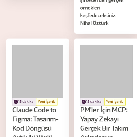
şirketlerden gerçek
örnekleri
keşfedeceksiniz.
Nihal Öztürk
15 dakika
Yeni İçerik
15 dakika
Yeni İçerik
Claude Code to
PM'ler İçin MCP:
Figma: Tasarım-
Yapay Zekayı
Kod Döngüsü
Gerçek Bir Takım