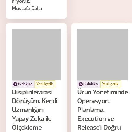
alıyoruz.
Mustafa Dalcı
15 dakika
Yeni İçerik
15 dakika
Yeni İçerik
Disiplinlerarası
Ürün Yönetiminde
Dönüşüm: Kendi
Operasyon:
Uzmanlığını
Planlama,
Yapay Zeka ile
Execution ve
Ölçekleme
Release’i Doğru