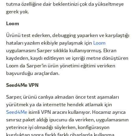
tutma özelliğine dair beklentinizi çok da yükseltmeye
gerek yok.
Loom
Ürünü test ederken, debugging yaparken ve karşılaştığı
hataları yazılım ekibiyle paylaşmak için
Loom
uygulamasını Sarper sıklıkla kullanıyormuş. Ekran
kaydeden, kaydı editleyen ve içeriği metne dönüştüren
Loom da Sarper’in ürün yönetimi eğitimi verirken
başvurduğu araçlardan.
Seed4Me VPN
Sarper, ürünü canlıya almadan önce test aşamaları
yürütmek ya da internette hendek atlamak için
Seed4Me
isimli VPN aracını kullanıyor. Hocamız ayrıca
sınırsız paket aldığı ipucunu da verirken, uygulamasının
yeterince iyi olmadığı söylerken, konfigürasyon
kurduktan sonra farklı farklı cihazlarda kullanma