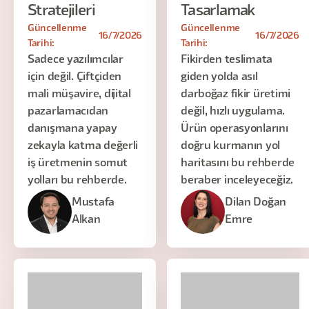
Stratejileri
Tasarlamak
Güncellenme
Güncellenme
16/7/2026
16/7/2026
Tarihi:
Tarihi:
Sadece yazılımcılar
Fikirden teslimata
için değil. Çiftçiden
giden yolda asıl
mali müşavire, dijital
darboğaz fikir üretimi
pazarlamacıdan
değil, hızlı uygulama.
danışmana yapay
Ürün operasyonlarını
zekayla katma değerli
doğru kurmanın yol
iş üretmenin somut
haritasını bu rehberde
yolları bu rehberde.
beraber inceleyeceğiz.
Mustafa
Dilan Doğan
Alkan
Emre