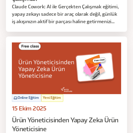
yorumlatıp anomalileri tespit etmek,
Claude Cowork: AI ile Gerçekten Çalışmak eğitimi,
önceliklendirme yaparken AI'ın ürettiği skor
yapay zekayı sadece bir araç olarak değil, günlük
tablosunun arkasındaki gizli varsayımları görmek.
iş akışınızın aktif bir parçası haline getirmenizi
hedefler. Bu eğitimde, tekrar eden ve zaman alan
işleri nasıl otomatikleştirebileceğinizi, farklı veri
kaynaklarından nasıl anlamlı çıktılar
üretebileceğinizi ve kendi iş süreçlerinizi AI ile
nasıl yeniden tasarlayabileceğinizi adım adım ele
alacağız.
Online Eğitim
Yeni Eğitim
15 Ekim 2025
Ürün Yöneticisinden Yapay Zeka Ürün
Yöneticisine