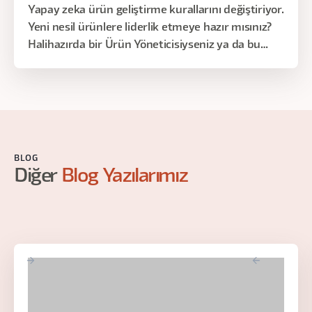
Yapay zeka ürün geliştirme kurallarını değiştiriyor.
Yeni nesil ürünlere liderlik etmeye hazır mısınız?
Halihazırda bir Ürün Yöneticisiyseniz ya da bu
alana adım atmak istiyorsanız, yapay zeka
destekli ürünleri nasıl inşa edip yöneteceğinizi
bilmek artık olmazsa olmaz. Bu 45 dakikalık
ücretsiz webinarda, geleneksel bir PM’den AI
odaklı ürün liderine nasıl dönüşebileceğinizi
anlatacağız.
BLOG
Diğer
Blog Yazılarımız