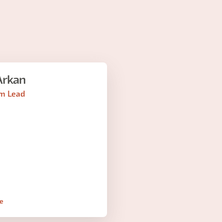
Arkan
m Lead
le