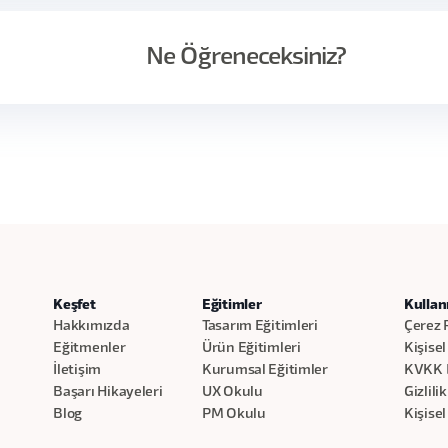
ğitimi, yapay zekayı sadece bir araç olarak değil, günlük iş
nizi hedefler. Bu eğitimde, tekrar eden ve zaman alan işleri nası
Ne Öğreneceksiniz?
naklarından nasıl anlamlı çıktılar üretebileceğinizi ve kendi iş
bileceğinizi adım adım ele alacağız.
görevleri AI ile nasıl otomatikleştirebileceğinizi
bine, araştırmadan raporlamaya kadar birçok farklı iş sürecini 
nlamlı özetler ve çıktılar üretme yöntemlerini
gulamalı örnekler üzerinden deneyimleyecek. Eğitim boyunca sa
a süreçlerini hızlandırma tekniklerini
asıl kurgulanır” sorularına da odaklanacağız.
i mini sistemler ve akışlar kurmayı
ntığını iş süreçlerinize nasıl entegre edeceğinizi
ksiyona dönüştürme süreçlerini optimize etmeyi
Keşfet
Eğitimler
Kullan
Hakkımızda
Tasarım Eğitimleri
Çerez P
Eğitmenler
Ürün Eğitimleri
Kişisel
İletişim
Kurumsal Eğitimler
KVKK 
Başarı Hikayeleri
UX Okulu
Gizlili
Blog
PM Okulu
Kişisel