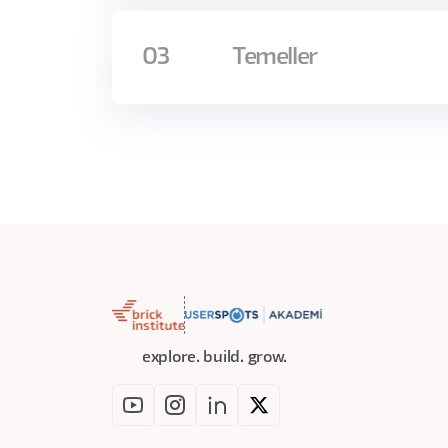
Claude Cowork: AI ile Gerçekten Çalışmak e
akışınızın aktif bir parçası haline getirme
03
Temeller
otomatikleştirebileceğinizi, farklı veri kay
süreçlerinizi AI ile nasıl yeniden tasarlaya
Günlük iş akışlarınızdaki tekrar eden 
Katılımcılar; içerik üretiminden veri taki
Farklı platformlardan veri toplayıp a
ile birlikte nasıl yönetebileceklerini uy
İçerik üretimi, araştırma ve raporlam
“ne yapılır” değil, “nasıl düşünülür” ve “n
Kendi ihtiyaçlarınıza özel AI destekl
AI ile çalışan bir “kişisel asistan” ma
Veriyi takip etme, analiz etme ve a
explore. build. grow.