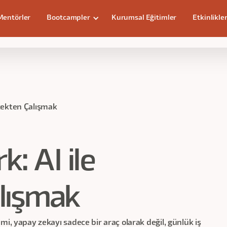
Mentörler
Bootcampler
Kurumsal Eğitimler
Etkinlikle
ışmak
çekten Çalışmak
: AI ile
lışmak
mi, yapay zekayı sadece bir araç olarak değil, günlük iş