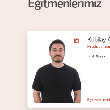
Eğitmenlerimiz
Kubilay 
Product Tea
AI Week
Eğitmeni İnce