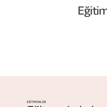
Eğiti
EĞITMENLER