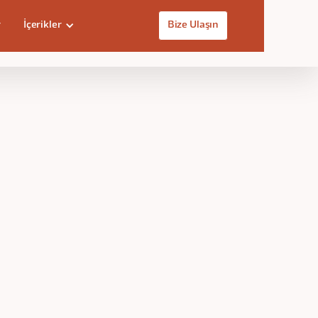
r
İçerikler
Bize Ulaşın
Eğitim Videosuna Ulaş