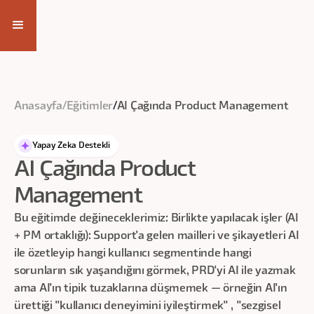
Eğitim Videosuna Ulaş
Anasayfa
/
Eğitimler
/
AI Çağında Product Management
Yapay Zeka Destekli
AI Çağında Product
Management
Bu eğitimde değineceklerimiz: Birlikte yapılacak işler (AI
+ PM ortaklığı): Support'a gelen mailleri ve şikayetleri AI
ile özetleyip hangi kullanıcı segmentinde hangi
sorunların sık yaşandığını görmek, PRD'yi AI ile yazmak
ama AI'ın tipik tuzaklarına düşmemek — örneğin AI'ın
ürettiği "kullanıcı deneyimini iyileştirmek" , "sezgisel