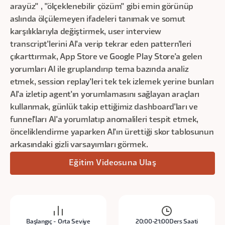
arayüz" , "ölçeklenebilir çözüm" gibi emin görünüp
aslında ölçülemeyen ifadeleri tanımak ve somut
karşılıklarıyla değiştirmek, user interview
transcript'lerini AI'a verip tekrar eden pattern'leri
çıkarttırmak, App Store ve Google Play Store'a gelen
yorumları AI ile gruplandırıp tema bazında analiz
etmek, session replay'leri tek tek izlemek yerine bunları
AI'a izletip agent'ın yorumlamasını sağlayan araçları
kullanmak, günlük takip ettiğimiz dashboard'ları ve
funnel'ları AI'a yorumlatıp anomalileri tespit etmek,
önceliklendirme yaparken AI'ın ürettiği skor tablosunun
arkasındaki gizli varsayımları görmek.
Eğitim Videosuna Ulaş
Başlangıç - Orta Seviye
20:00-21:00
Ders Saati