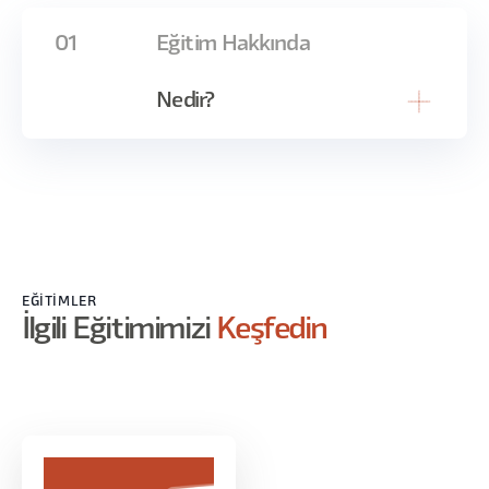
01
Eğitim Hakkında
Nedir?
AI bir araç değil, PM'in yeni iş arkadaşı. Ama
her iş arkadaşı gibi onunla da iyi bir iş bölümü
kurmadan birlikte çalışmak verim getirmiyor.
Bazı PM'ler AI'a her şeyi yaptırıyor, bazıları AI'ı
görmezden geliyor — ikisi de yanlış. Doğru olan
EĞITIMLER
AI'ı bir takım üyesi gibi düşünmek ve PM'in işini
İlgili Eğitimimizi
Keşfedin
iki kategoriye ayırmak: birlikte yapılacak işler
ve PM'in tek başına üstlenmesi gereken işler.
Bu eğitimde değineceklerimiz: Birlikte
yapılacak işler (AI + PM ortaklığı): Support'a