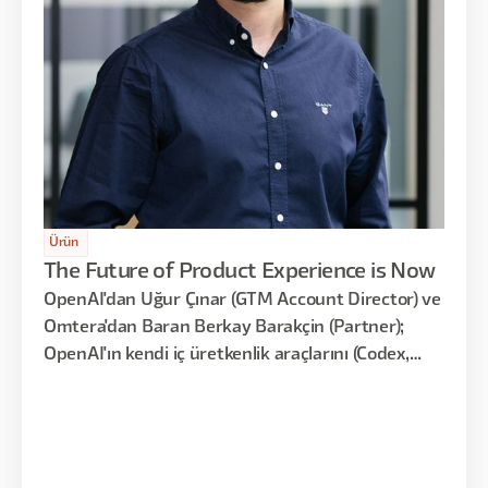
Ürün
The Future of Product Experience is Now
OpenAI'dan Uğur Çınar (GTM Account Director) ve
Omtera'dan Baran Berkay Barakçin (Partner);
OpenAI'ın kendi iç üretkenlik araçlarını (Codex,
Slack agent'ları), Sysco gibi kurumsal müşteri
örneklerini ve kurumsal AI uygulama stratejisini
samimi bir söyleşi (fireside chat) formatında
paylaştı.