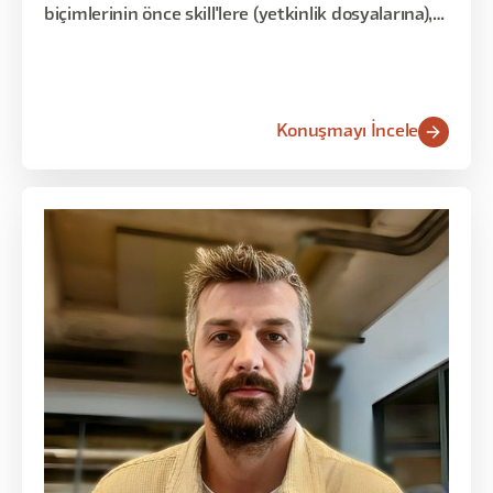
biçimlerinin önce skill'lere (yetkinlik dosyalarına),
sonra da bu skill'lerin MCP üzerinden tüm
araçlara dağıldığı bir mimariye dönüşmesini
anlattı.
Konuşmayı İncele