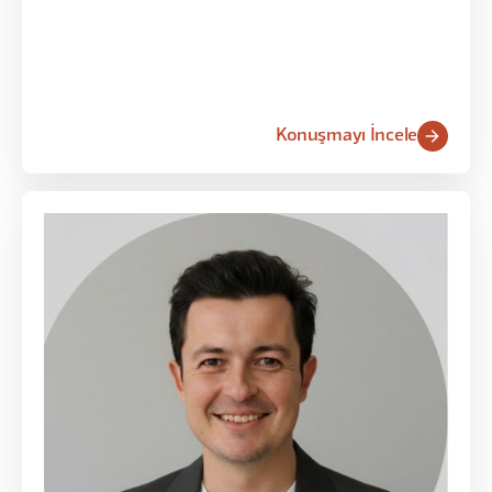
tanıttı, deterministik dünyadan olasılıklar
dünyasına geçişin zorluklarını ve test/metrik
yöntemlerini anlattı.
Konuşmayı İncele