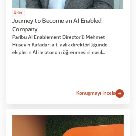
Ürün
Journey to Become an AI Enabled
Company
Paribu AI Enablement Director'ü Mehmet
Hüseyin Kafadar; altı aylık direktörlüğünde
ekiplerin AI ile otonom öğrenmesini nasıl
hızlandırdıklarını, 'üretim tuzağı' (build trap)
uyarısını ve 'kod yazmamış birinin çalışan bir ürün
getirebilmesi' olgusunu somut Paribu örnekleriyle
anlattı.
Konuşmayı İncele