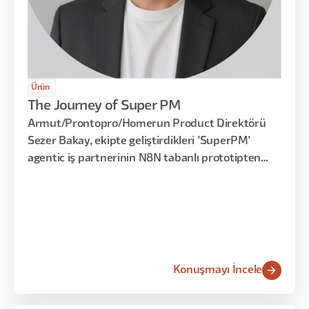
Ürün
The Journey of Super PM
Armut/Prontopro/Homerun Product Direktörü
Sezer Bakay, ekipte geliştirdikleri 'SuperPM'
agentic iş partnerinin N8N tabanlı prototipten
Cloud (Core Work + plug-in) ekosistemine evrimini
ve karar verme süreçlerini hızlandırma stratejisini
anlattı.
Konuşmayı İncele