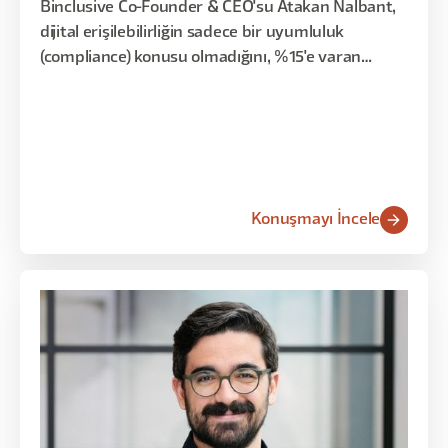
Binclusive Co-Founder & CEO'su Atakan Nalbant,
dijital erişilebilirliğin sadece bir uyumluluk
(compliance) konusu olmadığını, %15'e varan
kullanıcı büyümesi sağlayabilen bir büyüme
stratejisi olduğunu; WHO verileri, Türkiye'deki 9
milyon engelli birey ve canlı bir form demosu
üzerinden anlattı.
Konuşmayı İncele