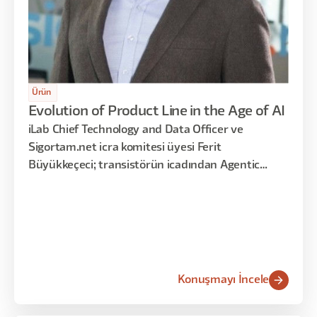
Ürün
Evolution of Product Line in the Age of AI
iLab Chief Technology and Data Officer ve
Sigortam.net icra komitesi üyesi Ferit
Büyükkeçeci; transistörün icadından Agentic
Orchestration'a uzanan 70 yıllık teknoloji evrimini
ve takım yapısı dönüşümünün 7. aşamasında
büyük bir paradigma değişimine girdiğimizi
anlattı.
Konuşmayı İncele