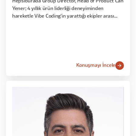
Hepsiburada Group Director, Head of Product Can
Yener; 4 yıllık ürün liderliği deneyiminden
hareketle Vibe Coding'in yarattığı ekipler arası
darboğazları, Kaspi satın alması sonrası ürün
dönüşümünü ve 'insan katmanı her şeyden
önemli' (human layer matters the most) mesajını
üç aylık döngülere dayalı planlama yöntemiyle
anlattı.
Konuşmayı İncele