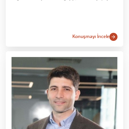
zekâsından PRD'lerin 3-4 saatte yazılmasına ve
yarışma odaklı ekip kültürüne kadar somut
Migros One örnekleriyle anlattı.
Konuşmayı İncele