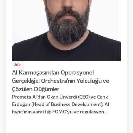
Ürün
AI Karmaşasından Operasyonel
Gerçekliğe: Orchestra'nın Yolculuğu ve
Çözülen Düğümler
Prometa AI'dan Okan Ünverdi (CEO) ve Cenk
Erdoğan (Head of Business Development); AI
hype'ının yarattığı FOMO'yu ve regülasyon
engellerini eleştirerek, Orchestra ürününün
modelleri güvenle ölçeklendirme yaklaşımını ve iş