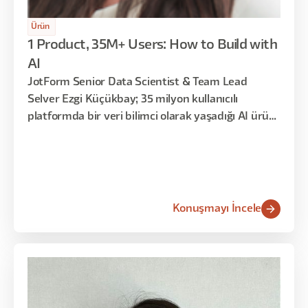
Ürün
1 Product, 35M+ Users: How to Build with
AI
JotForm Senior Data Scientist & Team Lead
Selver Ezgi Küçükbay; 35 milyon kullanıcılı
platformda bir veri bilimci olarak yaşadığı AI ürün
dönüşümünü — akademiden ürüne, veri
ekibinden AI ürün ekibine geçişi — anlattı.
Konuşmayı İncele