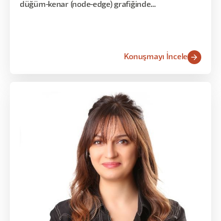
düğüm-kenar (node-edge) grafiğinde
sistemleştirerek, 'araç değil sistem' yaklaşımını
gösterdi.
Konuşmayı İncele