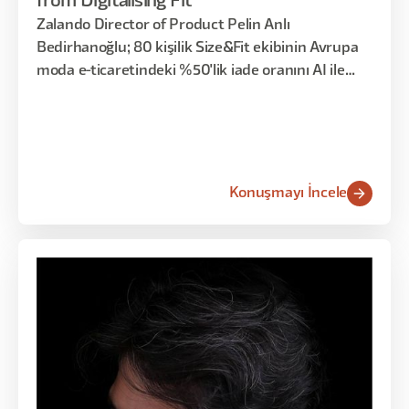
from Digitalising Fit
Zalando Director of Product Pelin Anlı
Bedirhanoğlu; 80 kişilik Size&Fit ekibinin Avrupa
moda e-ticaretindeki %50'lik iade oranını AI ile
nasıl düşürdüğünü, vücut ölçümlemeden sanal
deneme kabinine (virtual fitting room) uzanan
30'dan fazla ürünlük bir portföyle anlattı.
Konuşmayı İncele