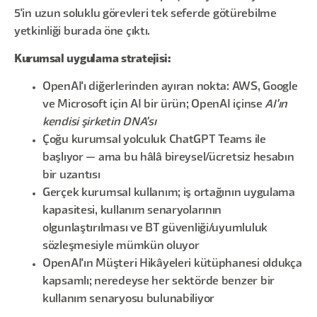
5'in uzun soluklu görevleri tek seferde götürebilme
yetkinliği burada öne çıktı.
Kurumsal uygulama stratejisi:
OpenAI'ı diğerlerinden ayıran nokta: AWS, Google
ve Microsoft için AI bir ürün; OpenAI içinse
AI'ın
kendisi şirketin DNA'sı
Çoğu kurumsal yolculuk ChatGPT Teams ile
başlıyor — ama bu hâlâ bireysel/ücretsiz hesabın
bir uzantısı
Gerçek kurumsal kullanım; iş ortağının uygulama
kapasitesi, kullanım senaryolarının
olgunlaştırılması ve BT güvenliği/uyumluluk
sözleşmesiyle mümkün oluyor
OpenAI'ın Müşteri Hikâyeleri kütüphanesi oldukça
kapsamlı; neredeyse her sektörde benzer bir
kullanım senaryosu bulunabiliyor