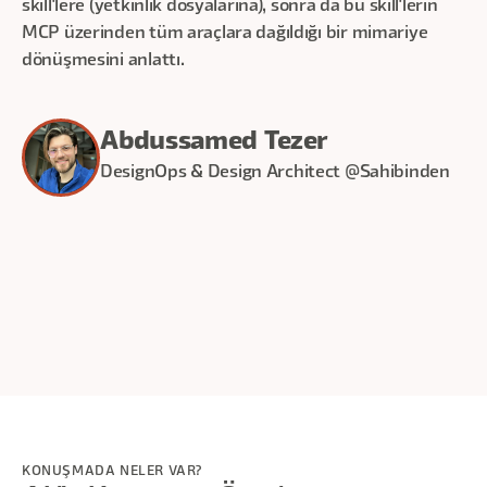
skill'lere (yetkinlik dosyalarına), sonra da bu skill'lerin
MCP üzerinden tüm araçlara dağıldığı bir mimariye
dönüşmesini anlattı.
Abdussamed Tezer
DesignOps & Design Architect @Sahibinden
30
dakika
KONUŞMADA NELER VAR?