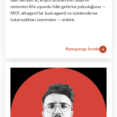
olan Berkan Is; kripto ürünlerinin tasarım
sistemini AI'a uyumlu hâle getirme yolculuğunu —
MCP, alt-agent'lar (sub-agent) ve isimlendirme
tutarsızlıkları üzerinden — anlattı.
Konuşmayı İncele