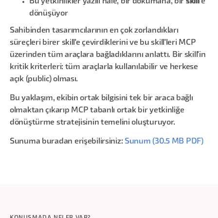
Bu yetkinlikler yazılı hâle, bir dokümana, bir
skill
'e
dönüşüyor
Sahibinden tasarımcılarının en çok zorlandıkları
süreçleri birer skill'e çevirdiklerini ve bu skill'leri MCP
üzerinden tüm araçlara bağladıklarını anlattı. Bir skill'in
kritik kriterleri: tüm araçlarla kullanılabilir ve herkese
açık (public) olması.
Bu yaklaşım, ekibin ortak bilgisini tek bir araca bağlı
olmaktan çıkarıp MCP tabanlı ortak bir yetkinliğe
dönüştürme stratejisinin temelini oluşturuyor.
Sunuma buradan erişebilirsiniz:
Sunum (30.5 MB PDF)
KONUŞMADA NELER VAR?