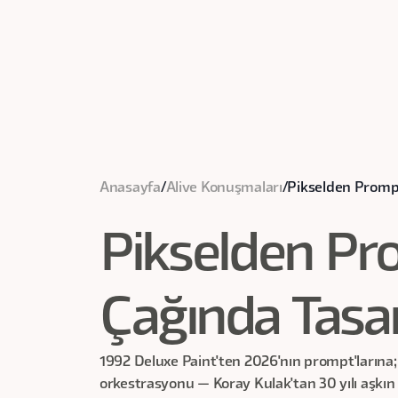
Anasayfa
/
Alive Konuşmaları
/
Pikselden Prompt
Pikselden Pro
Çağında Tasa
1992 Deluxe Paint'ten 2026'nın prompt'larına;
orkestrasyonu — Koray Kulak'tan 30 yılı aşkın 