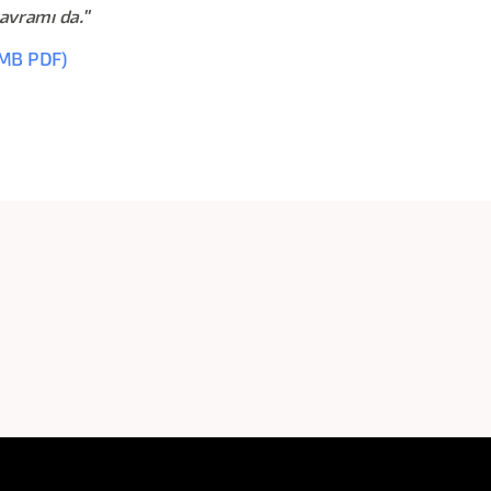
kavramı da."
 MB PDF)