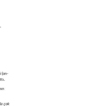
→
 (on-
tı.
nın
da çok