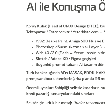
AI ile Konuşma Ö
Koray Kulak (Head of UI/UX Design @TEB), ba
Tektopazar / Estor.com.tr / Yeterkiste.com →
1992: Deluxe Paint, Amiga 500 Plus ve BM
Photoshop dönemi (katmanlar Layer 3 ile
Web 1.0 / 2.0 (Flash → Steve Jobs'ın bi
Sketch / Adobe XD / Figma geçişleri
Bugünkü prompt tabanlı AI tasarım dö
Türk bankacılığında AI'ın MASAK, BDDK, KVKK v
prem) sandbox sistemlerle (arka planda 2-5 mod
Önemli uyarılar: Sahipliği belirsiz kararların
kredi pazarlığı senaryolarındaki sınırları.
Sektör için kritik bir mesaj:
"Junior tasarımcıl