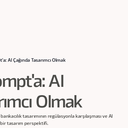
'a: AI Çağında Tasarımcı Olmak
mpt'a: AI
rımcı Olmak
 bankacılık tasarımının regülasyonla karşılaşması ve AI
bir tasarım perspektifi.