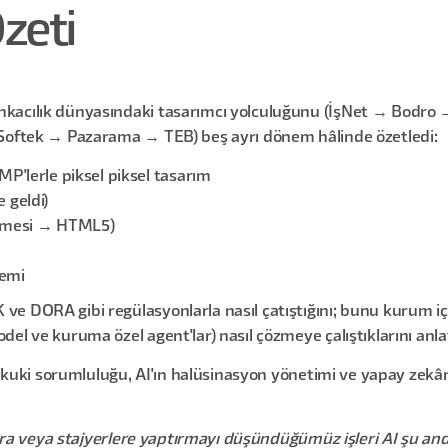
zeti
nkacılık dünyasındaki tasarımcı yolculuğunu (İşNet → Bodro 
 Softek → Pazarama → TEB) beş ayrı dönem hâlinde özetledi:
P'lerle piksel piksel tasarım
 geldi)
tirmesi → HTML5)
nemi
e DORA gibi regülasyonlarla nasıl çatıştığını; bunu kurum içi
el ve kuruma özel agent'lar) nasıl çözmeye çalıştıklarını anlat
 hukuki sorumluluğu, AI'ın halüsinasyon yönetimi ve yapay zekâ
ara veya stajyerlere yaptırmayı düşündüğümüz işleri AI şu an