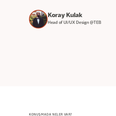
Koray Kulak
Head of UI/UX Design @TEB
20
dakika
KONUŞMADA NELER VAR?