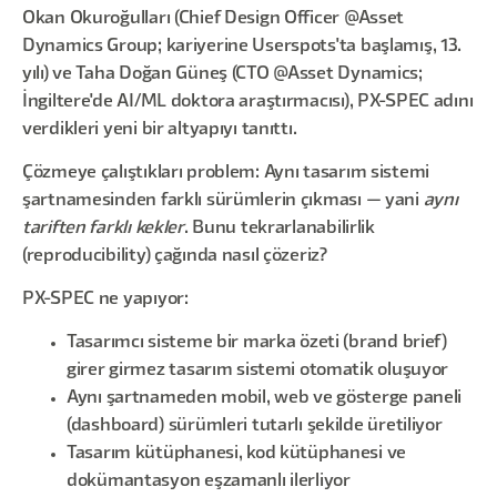
Okan Okuroğulları (Chief Design Officer @Asset
Dynamics Group; kariyerine Userspots'ta başlamış, 13.
yılı) ve Taha Doğan Güneş (CTO @Asset Dynamics;
İngiltere'de AI/ML doktora araştırmacısı), PX-SPEC adını
verdikleri yeni bir altyapıyı tanıttı.
Çözmeye çalıştıkları problem: Aynı tasarım sistemi
şartnamesinden farklı sürümlerin çıkması — yani
aynı
tariften farklı kekler
. Bunu tekrarlanabilirlik
(reproducibility) çağında nasıl çözeriz?
PX-SPEC ne yapıyor:
Tasarımcı sisteme bir marka özeti (brand brief)
girer girmez tasarım sistemi otomatik oluşuyor
Aynı şartnameden mobil, web ve gösterge paneli
(dashboard) sürümleri tutarlı şekilde üretiliyor
Tasarım kütüphanesi, kod kütüphanesi ve
dokümantasyon eşzamanlı ilerliyor