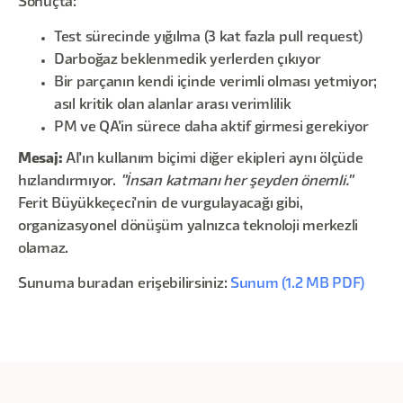
Sonuçta:
Test sürecinde yığılma (3 kat fazla pull request)
Darboğaz beklenmedik yerlerden çıkıyor
Bir parçanın kendi içinde verimli olması yetmiyor;
asıl kritik olan alanlar arası verimlilik
PM ve QA'in sürece daha aktif girmesi gerekiyor
Mesaj:
AI'ın kullanım biçimi diğer ekipleri aynı ölçüde
hızlandırmıyor.
"İnsan katmanı her şeyden önemli."
Ferit Büyükkeçeci'nin de vurgulayacağı gibi,
organizasyonel dönüşüm yalnızca teknoloji merkezli
olamaz.
Sunuma buradan erişebilirsiniz:
Sunum (1.2 MB PDF)