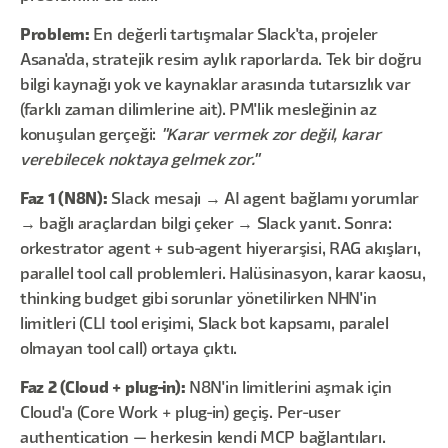
Problem:
En değerli tartışmalar Slack'ta, projeler
Asana'da, stratejik resim aylık raporlarda. Tek bir doğru
bilgi kaynağı yok ve kaynaklar arasında tutarsızlık var
(farklı zaman dilimlerine ait). PM'lik mesleğinin az
konuşulan gerçeği:
"Karar vermek zor değil, karar
verebilecek noktaya gelmek zor."
Faz 1 (N8N):
Slack mesajı → AI agent bağlamı yorumlar
→ bağlı araçlardan bilgi çeker → Slack yanıt. Sonra:
orkestrator agent + sub-agent hiyerarşisi, RAG akışları,
parallel tool call problemleri. Halüsinasyon, karar kaosu,
thinking budget gibi sorunlar yönetilirken NHN'in
limitleri (CLI tool erişimi, Slack bot kapsamı, paralel
olmayan tool call) ortaya çıktı.
Faz 2 (Cloud + plug-in):
N8N'in limitlerini aşmak için
Cloud'a (Core Work + plug-in) geçiş. Per-user
authentication — herkesin kendi MCP bağlantıları.