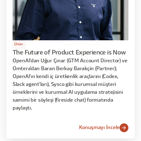
Ürün
The Future of Product Experience is Now
OpenAI'dan Uğur Çınar (GTM Account Director) ve
Omtera'dan Baran Berkay Barakçin (Partner);
OpenAI'ın kendi iç üretkenlik araçlarını (Codex,
Slack agent'ları), Sysco gibi kurumsal müşteri
örneklerini ve kurumsal AI uygulama stratejisini
samimi bir söyleşi (fireside chat) formatında
paylaştı.
Konuşmayı İncele