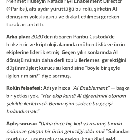
Mehmet Hüseyin Kafadar (AI Enablement Director
@Paribu), altı aydır yürüttüğü bu rolü, şirketin AI
dönüşüm yolculuğunu ve dikkat edilmesi gereken
tuzakları anlattı.
Arka plan:
2020'den itibaren Paribu Custody'de
blokzincir ve kriptoloji alanında mühendislik ve ürün
ekiplerine liderlik etmiş. Geçen yılın sonlarında AI
dönüşümünün daha derli toplu ilerlemesi gerektiğini
düşünmüşler; kurucusu kendisine "böyle bir şeyle
ilgilenir misin?" diye sormuş.
Rolün felsefesi:
Adı yalnızca
"AI Enablement"
— başka
bir yetkisi yok.
"Her ekip kendi AI öğrenimini otonom
şekilde ilerletmeli. Benim işim sadece bu geçişi
hızlandırmak."
Açılış sorusu:
"Daha önce hiç kod yazmamış birinin
önünüze çalışan bir ürün getirdiği oldu mu?"
Salondan
mutluluk, umutsuzluk ve şaşkınlık tepkileri geldi.