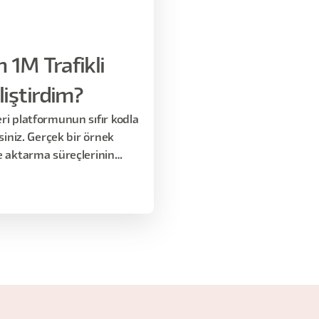
 1M Trafikli
liştirdim?
ri platformunun sıfır kodla
siniz. Gerçek bir örnek
e aktarma süreçlerinin
ele alıyoruz.