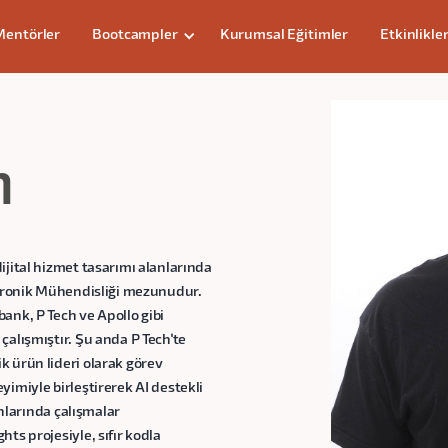
Mentörler
Bootcampler
Kurumsal Eğitimler
Etkinlikle
n
ijital hizmet tasarımı alanlarında
katronik Mühendisliği mezunudur.
ank, P Tech ve Apollo gibi
çalışmıştır. Şu anda P Tech'te
k ürün lideri olarak görev
yimiyle birleştirerek AI destekli
anlarında çalışmalar
ts projesiyle, sıfır kodla