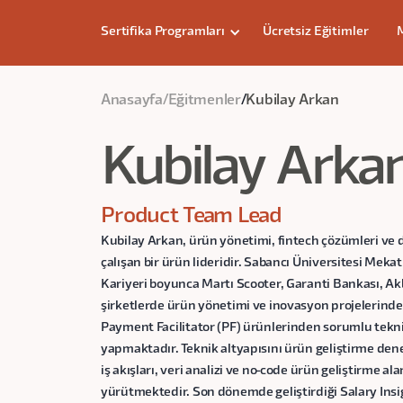
Sertifika Programları
Ücretsiz Eğitimler
Anasayfa
/
Eğitmenler
/
Kubilay Arkan
Kubilay Arka
Product Team Lead
Kubilay Arkan, ürün yönetimi, fintech çözümleri ve d
çalışan bir ürün lideridir. Sabancı Üniversitesi Me
Kariyeri boyunca Martı Scooter, Garanti Bankası, Akb
şirketlerde ürün yönetimi ve inovasyon projelerinde 
Payment Facilitator (PF) ürünlerinden sorumlu tekni
yapmaktadır. Teknik altyapısını ürün geliştirme dene
iş akışları, veri analizi ve no-code ürün geliştirme al
yürütmektedir. Son dönemde geliştirdiği Salary Insigh