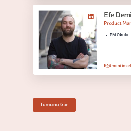
Efe Dem
Product Ma
PM Okulu
Eğitmeni ince
Tümünü Gör