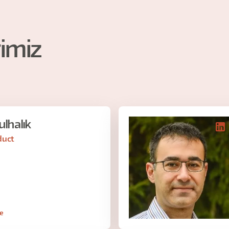
imiz
lhalık
duct
le