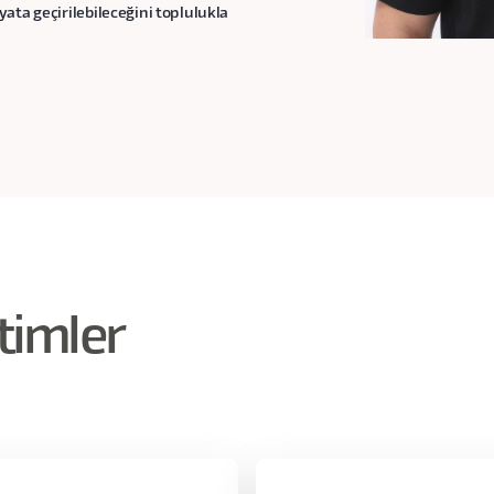
ata geçirilebileceğini toplulukla
timler