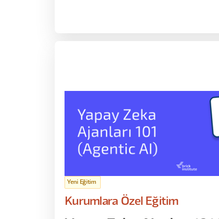
nasıl otomatikleştirebileceğinizi, farklı ver
anlamlı çıktılar üretebileceğinizi ve kendi iş s
yeniden tasarlayabileceğinizi adım adım ele
Yeni Eğitim
Kurumlara Özel Eğitim