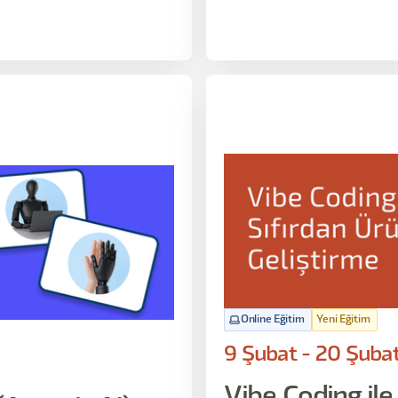
i kaynaklarından nasıl
üreçlerinizi AI ile nasıl
 alacağız.
Online Eğitim
Yeni Eğitim
9 Şubat - 20 Şuba
Vibe Coding ile