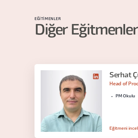
EĞITIMENLER
Diğer Eğitmenler
Serhat Çu
Head of Pro
PM Okulu
Eğitmeni ince