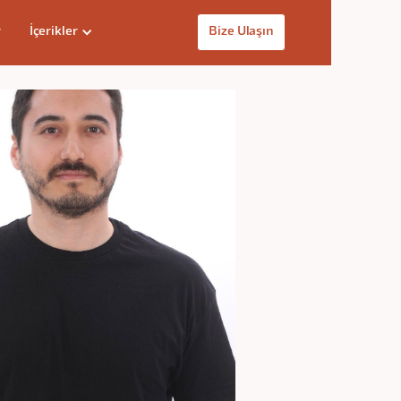
r
İçerikler
Bize Ulaşın