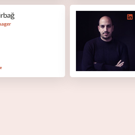
irbağ
nager
le