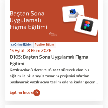
Online Eğitim
Popüler Eğitim
15 Eylül - 8 Ekim 2026
D105: Baştan Sona Uygulamalı Figma
Eğitimi
Katılımcılar 8 ders ve 16 saat sürecek olan bu
eğitim ile bir arayüz tasarım projesini sıfırdan
başlayarak yazılımcıya teslim edene kadar geçen
süreci deneyimleyecekler. Bu eğitim sonrasında
Eğitimi İncele
ise istedikleri konseptte arayüzleri kullanıcı
deneyimini de gözeterek tasarlamayı öğrenmiş
olacaklar. Eğitimin ilk dersi Figma uygulamasına