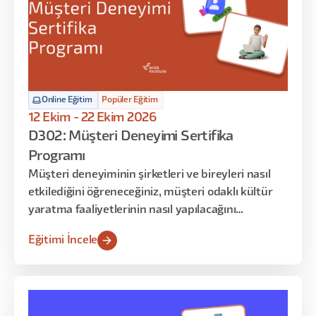
Online Eğitim
Popüler Eğitim
12 Ekim - 22 Ekim 2026
D302: Müşteri Deneyimi Sertifika
Programı
Müşteri deneyiminin şirketleri ve bireyleri nasıl
etkilediğini öğreneceğiniz, müşteri odaklı kültür
yaratma faaliyetlerinin nasıl yapılacağını
inceleyebileceğiniz, müşteri yolculuk haritalarıyla
Eğitimi İncele
deneyimi yönetmeyi -uygulama yoluyla-
keşfedeceğiniz dopdolu 12 saatlik bir program sizi
bekliyor!