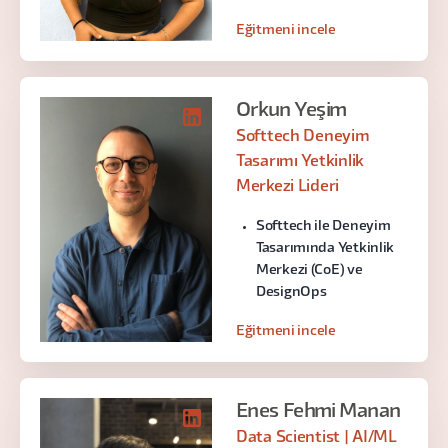
Eğitmeni incele
Orkun Yeşim
Softtech Deneyim
Tasarımı Yetkinlik
Merkezi Lideri
Softtech ile Deneyim
Tasarımında Yetkinlik
Merkezi (CoE) ve
DesignOps
Eğitmeni incele
Enes Fehmi Manan
Data Scientist | AI/ML