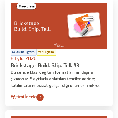
Online Eğitim
Yeni Eğitim
8 Eylül 2026
Brickstage: Build. Ship. Tell. #3
Bu seride klasik eğitim formatlarının dışına
çıkıyoruz. Slaytlarla anlatılan teoriler yerine;
katılımcıların bizzat geliştirdiği ürünleri, mikro
çözümleri ve gerçek kullanım senaryolarını
Eğitimi İncele
dinliyoruz. Her oturumda farklı katılımcılar
sahneye çıkarak “ne yaptım, nasıl yaptım, ne işe
yaradı / yaramadı” gibi deneyimlerini paylaşır.