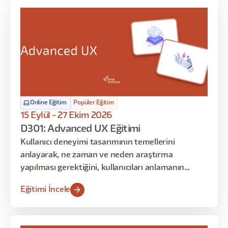
bu eğitimde, yapay zeka destekli modern
araştırma tekniklerini de öğreneceksiniz.
Online Eğitim
Popüler Eğitim
15 Eylül - 27 Ekim 2026
D301: Advanced UX Eğitimi
Kullanıcı deneyimi tasarımının temellerini
anlayarak, ne zaman ve neden araştırma
yapılması gerektiğini, kullanıcıları anlamanın
neden önemli olduğunu ve kullanıcılar için nasıl
Eğitimi İncele
empati oluşturulduğunu keşfetmek istiyorsanız,
bu eğitim tam da size göre!