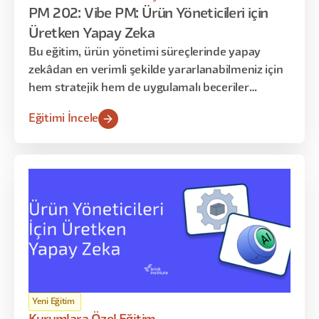
PM 202: Vibe PM: Ürün Yöneticileri için
Üretken Yapay Zeka
Bu eğitim, ürün yönetimi süreçlerinde yapay
zekâdan en verimli şekilde yararlanabilmeniz için
hem stratejik hem de uygulamalı beceriler
kazandırmayı amaçlar. Katılımcılar, fikir oluşturma
Eğitimi İncele
aşamasından ürünün piyasaya sürülmesine kadar
geçen tüm adımlarda AI araçlarını etkin şekilde
kullanmayı öğrenir. Program; AI temelleri, PRD
hazırlama ve raporlama, akış haritalama,
otomasyon kurguları, prototipleme ve lansman
öncesi optimizasyon gibi kritik konuları kapsar.
Yeni Eğitim