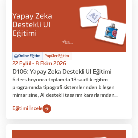
Online Eğitim
Popüler Eğitim
22 Eylül - 8 Ekim 2026
D106: Yapay Zeka Destekli UI Eğitimi
6 ders boyunca toplamda 18 saatlik eğitim
programında tipografi sistemlerinden bileşen
mimarisine, AI destekli tasarım kararlarından
geliştirici teslim süreçlerine kadar sistematik UI
Eğitimi İncele
tasarımın her katmanına odaklanan uygulamalar
yapılacak. Arayüz tasarımına dair teorik bilgileri
öğrenmekle kalmayacak, tasarım kararlarınızı
matematiksel temelle savunmayı ve AI araçlarını