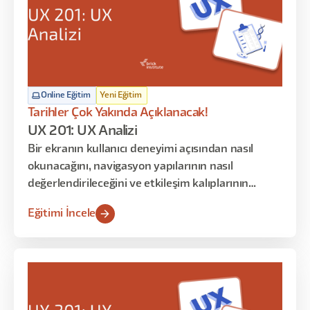
Online Eğitim
Yeni Eğitim
Tarihler Çok Yakında Açıklanacak!
UX 201: UX Analizi
Bir ekranın kullanıcı deneyimi açısından nasıl
okunacağını, navigasyon yapılarının nasıl
değerlendirileceğini ve etkileşim kalıplarının
kullanıcı üzerindeki etkilerini analiz etmeyi
Eğitimi İncele
öğrenirsiniz. Bu programın amacı tasarım
üretmek değil; mevcut deneyimleri okumak,
yorumlamak ve bulgulardan anlamlı karar fikirleri
çıkarmaktır.