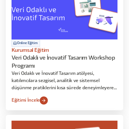
Online Eğitim
Kurumsal Eğitim
Veri Odaklı ve İnovatif Tasarım Workshop
Programı
Veri Odaklı ve İnovatif Tasarım atölyesi,
katılımcılara sezgisel, analitik ve sistemsel
düşünme pratiklerini kısa sürede deneyimleyerek
öğrenme fırsatı sunar. Bu yoğunlaştırılmış
Eğitimi İncele
içerikte, kullanıcı verilerinden iç görü üretme,
veriye dayalı tasarım kararları alma ve spekülatif
senaryolarla inovatif çözüm üretme becerileri
atölye uygulamaları üzerinden geliştirilir.