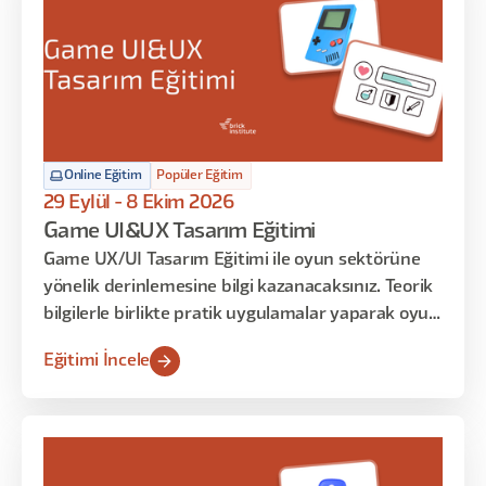
iş akışınıza entegre etmeyi de öğreneceksiniz.
Online Eğitim
Popüler Eğitim
29 Eylül - 8 Ekim 2026
Game UI&UX Tasarım Eğitimi
Game UX/UI Tasarım Eğitimi ile oyun sektörüne
yönelik derinlemesine bilgi kazanacaksınız. Teorik
bilgilerle birlikte pratik uygulamalar yaparak oyun
ekranlarının tasarım süreçlerini deneyimleyecek
Eğitimi İncele
ve sadece oyun stüdyolarında bilinen teknik
bilgileri öğreneceksiniz. Eğitimin sonunda, oyun
stüdyosunda UX/UI tasarımcısının üstlendiği tüm
rolleri ve iş akışlarını öğrenmiş ve uygulamış
olacaksınız.