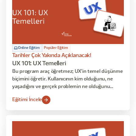
Online Eğitim
Popüler Eğitim
Tarihler Çok Yakında Açıklanacak!
UX 101: UX Temelleri
Bu program araç öğretmez; UX'in temel düşünme
biçimini öğretir. Kullanıcının kim olduğunu, ne
yaşadığını ve gerçek problemin ne olduğunu
anlamaya odaklanır. Persona, User Journey ve
Eğitimi İncele
araştırma gibi kavramları ezberletmek yerine
bunların neden var olduğunu ve nasıl birlikte
çalıştığını gösterir.