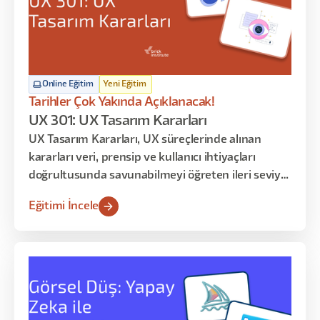
Online Eğitim
Yeni Eğitim
Tarihler Çok Yakında Açıklanacak!
UX 301: UX Tasarım Kararları
UX Tasarım Kararları, UX süreçlerinde alınan
kararları veri, prensip ve kullanıcı ihtiyaçları
doğrultusunda savunabilmeyi öğreten ileri seviye
uzmanlık eğitimidir. Katılımcılar yalnızca tasarım
Eğitimi İncele
üretmeyi değil, alınan kararların nedenlerini
açıklamayı ve paydaşlara aktarabilmeyi öğrenir.
Program davranışsal tasarım, bilgi mimarisi,
pattern seçimi, test sentezi ve karar savunması
üzerine kuruludur.