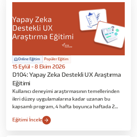
giriş niteliğinde olup, başlangıç seviyesindeki
katılımcılar ile orta seviyedeki katılımcıları aynı
seviyeye getirmeyi amaçlamaktadır. Sonraki
haftalarda bu temel bilgileri uygulamalı örneklerle
zenginleştirip Figma’ya hakim olacağız. Son
bölümde ise Figma’nın temel yapı taşlarını öğrenip
Design System ve Token mantığı ile bir ürünü
hayata geçireceğiz.
Online Eğitim
Popüler Eğitim
15 Eylül - 8 Ekim 2026
D104: Yapay Zeka Destekli UX Araştırma
Eğitimi
Kullanıcı deneyimi araştırmasının temellerinden
ileri düzey uygulamalarına kadar uzanan bu
kapsamlı program, 4 hafta boyunca haftada 2
gün, toplamda 16 saat sürecek şekilde tasarlandı.
Eğitimi İncele
Araştırma sürecinin her aşamasını planlama,
yürütme, analiz ve sunumla birlikte ele alacağınız