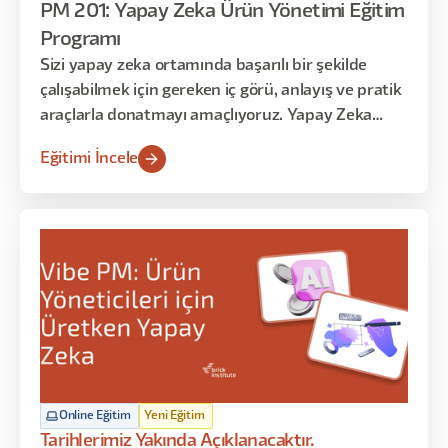
PM 201: Yapay Zeka Ürün Yönetimi Eğitim
Programı
Sizi yapay zeka ortamında başarılı bir şekilde
çalışabilmek için gereken iç görü, anlayış ve pratik
araçlarla donatmayı amaçlıyoruz. Yapay Zeka
ekipleri kurmakla görevli yöneticiler için bu eğitim,
Eğitimi İncele
Yapay Zeka teknolojisi ile ürün yönetimi
arasındaki karmaşık ilişkiyi anlamaya yönelik
benzersiz bir bakış açısı sunmaktadır.
Online Eğitim
Yeni Eğitim
Tarihlerimiz Yakında Açıklanacaktır.