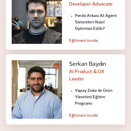
Developer Advocate
Perde Arkası AI: Agent
Sistemleri Nasıl
Optimize Edilir?
Eğitmeni incele
Serkan Baydın
AI Product & UX
Leader
Yapay Zeka ile Ürün
Yönetimi Eğitim
Programı
Eğitmeni incele