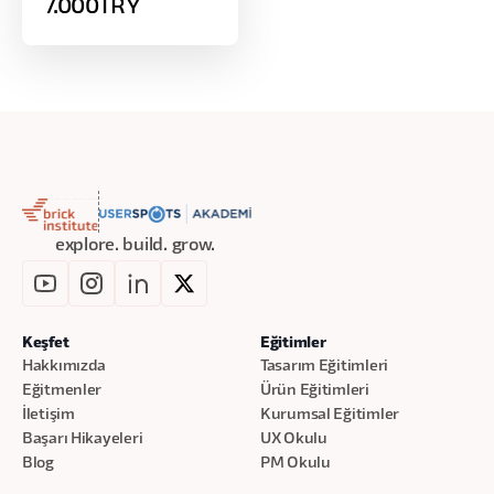
7.000
TRY
boğulmadan, yapay
zeka destekli
geliştirme
yaklaşımlarıyla kısa
sürede çalışan dijital
ürünler üretmeyi
öğreten uygulamalı
bir eğitimdir.
explore. build. grow.
Keşfet
Eğitimler
Hakkımızda
Tasarım Eğitimleri
Eğitmenler
Ürün Eğitimleri
İletişim
Kurumsal Eğitimler
Başarı Hikayeleri
UX Okulu
Blog
PM Okulu