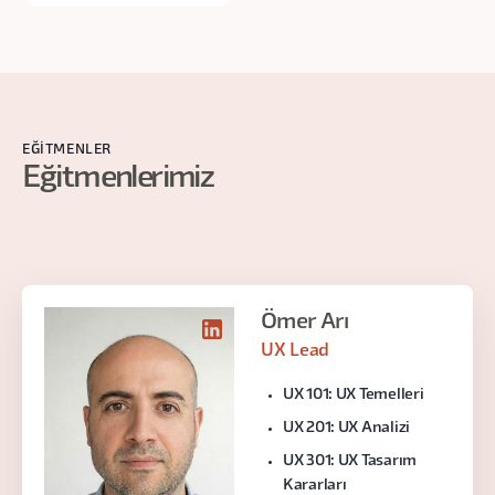
EĞITMENLER
Eğitmenlerimiz
Ömer Arı
UX Lead
UX 101: UX Temelleri
UX 201: UX Analizi
UX 301: UX Tasarım
Kararları