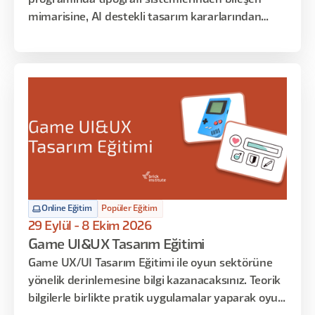
programında tipografi sistemlerinden bileşen
mimarisine, AI destekli tasarım kararlarından
geliştirici teslim süreçlerine kadar sistematik UI
tasarımın her katmanına odaklanan uygulamalar
yapılacak. Arayüz tasarımına dair teorik bilgileri
öğrenmekle kalmayacak, tasarım kararlarınızı
matematiksel temelle savunmayı ve AI araçlarını
iş akışınıza entegre etmeyi de öğreneceksiniz.
Online Eğitim
Popüler Eğitim
29 Eylül - 8 Ekim 2026
Game UI&UX Tasarım Eğitimi
Game UX/UI Tasarım Eğitimi ile oyun sektörüne
yönelik derinlemesine bilgi kazanacaksınız. Teorik
bilgilerle birlikte pratik uygulamalar yaparak oyun