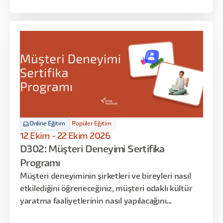
ekranlarının tasarım süreçlerini deneyimleyecek
ve sadece oyun stüdyolarında bilinen teknik
bilgileri öğreneceksiniz. Eğitimin sonunda, oyun
stüdyosunda UX/UI tasarımcısının üstlendiği tüm
rolleri ve iş akışlarını öğrenmiş ve uygulamış
olacaksınız.
Online Eğitim
Popüler Eğitim
12 Ekim - 22 Ekim 2026
D302: Müşteri Deneyimi Sertifika
Programı
Müşteri deneyiminin şirketleri ve bireyleri nasıl
etkilediğini öğreneceğiniz, müşteri odaklı kültür
yaratma faaliyetlerinin nasıl yapılacağını
inceleyebileceğiniz, müşteri yolculuk haritalarıyla