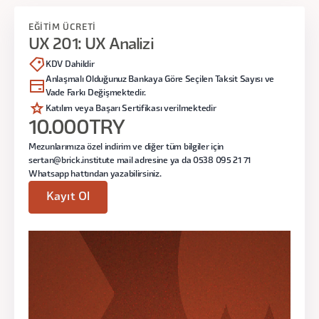
İlk karar önerilerini oluşturma
Saat:
19:00 - 22:00
EĞİTİM ÜCRETİ
Program sonunda:
UX 201: UX Analizi
KDV Dahildir
Ekranları sistematik okuyabilir,
2. Ders
Anlaşmalı Olduğunuz Bankaya Göre Seçilen Taksit Sayısı ve
Kullanıcı problemlerini tespit edebilir,
Vade Farkı Değişmektedir.
Navigasyonu Okumak
UX bulgularını profesyonel şekilde
Katılım veya Başarı Sertifikası verilmektedir
sunabilir hale gelirsiniz.
10.000
TRY
Kullanıcı akışları
Mezunlarımıza özel indirim ve diğer tüm bilgiler için
Navigasyon yapıları
sertan@brick.institute mail adresine ya da 0538 095 21 71
Bilgi mimarisi değerlendirmesi
Whatsapp hattından yazabilirsiniz.
Eğitmen:
Ömer Arı
Kayıt Ol
Gün:
Tarihler Çok Yakında Açıklanacak!
Saat:
19:00 - 22:00
3. Ders