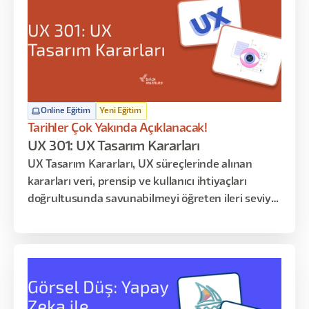
Online Eğitim
Yeni Eğitim
Tarihler Çok Yakında Açıklanacak!
UX 301: UX Tasarım Kararları
UX Tasarım Kararları, UX süreçlerinde alınan
kararları veri, prensip ve kullanıcı ihtiyaçları
doğrultusunda savunabilmeyi öğreten ileri seviye
uzmanlık eğitimidir. Katılımcılar yalnızca tasarım
üretmeyi değil, alınan kararların nedenlerini
açıklamayı ve paydaşlara aktarabilmeyi öğrenir.
Program davranışsal tasarım, bilgi mimarisi,
pattern seçimi, test sentezi ve karar savunması
üzerine kuruludur.