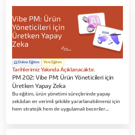
arasındaki karmaşık ilişkiyi anlamaya yönelik
benzersiz bir bakış açısı sunmaktadır.
Online Eğitim
Yeni Eğitim
Tarihlerimiz Yakında Açıklanacaktır.
PM 202: Vibe PM: Ürün Yöneticileri için
Üretken Yapay Zeka
Bu eğitim, ürün yönetimi süreçlerinde yapay
zekâdan en verimli şekilde yararlanabilmeniz için
hem stratejik hem de uygulamalı beceriler
kazandırmayı amaçlar. Katılımcılar, fikir oluşturma
aşamasından ürünün piyasaya sürülmesine kadar
geçen tüm adımlarda AI araçlarını etkin şekilde