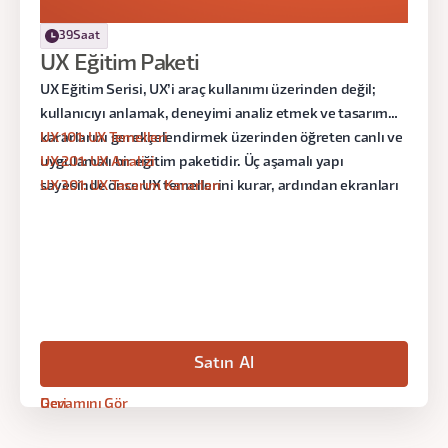
seviye
39
Saat
UX 101
UX Eğitim Paketi
UX 201
UX 301
UX Eğitim Serisi, UX’i araç kullanımı üzerinden değil;
kullanıcıyı anlamak, deneyimi analiz etmek ve tasarım
kararlarını gerekçelendirmek üzerinden öğreten canlı ve
UX 101: UX Temelleri
uygulamalı bir eğitim paketidir. Üç aşamalı yapı
UX 201: UX Analizi
sayesinde önce UX temellerini kurar, ardından ekranları
UX 301: UX Tasarım Kararları
analiz etmeyi öğrenir, son olarak da tasarım kararlarını
veri, prensip ve kullanıcı ihtiyaçlarıyla savunabilecek
seviyeye ulaşırsın.
Satın Al
Geri
Devamını Gör