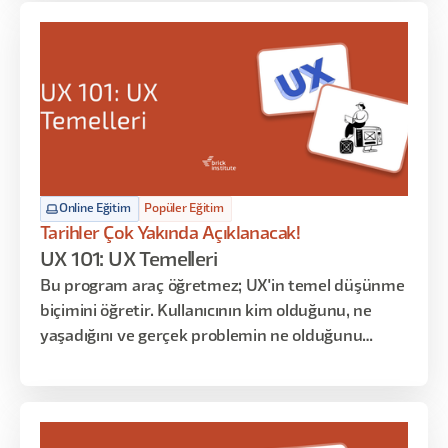
veriye dayalı tasarım kararları alma ve spekülatif
senaryolarla inovatif çözüm üretme becerileri
atölye uygulamaları üzerinden geliştirilir.
Online Eğitim
Popüler Eğitim
Tarihler Çok Yakında Açıklanacak!
UX 101: UX Temelleri
Bu program araç öğretmez; UX'in temel düşünme
biçimini öğretir. Kullanıcının kim olduğunu, ne
yaşadığını ve gerçek problemin ne olduğunu
anlamaya odaklanır. Persona, User Journey ve
araştırma gibi kavramları ezberletmek yerine
bunların neden var olduğunu ve nasıl birlikte
çalıştığını gösterir.