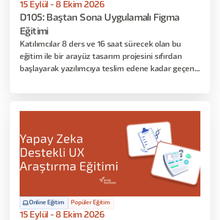
15 Eylül - 8 Ekim 2026
D105: Baştan Sona Uygulamalı Figma
Eğitimi
Katılımcılar 8 ders ve 16 saat sürecek olan bu
eğitim ile bir arayüz tasarım projesini sıfırdan
başlayarak yazılımcıya teslim edene kadar geçen
süreci deneyimleyecekler. Bu eğitim sonrasında
ise istedikleri konseptte arayüzleri kullanıcı
deneyimini de gözeterek tasarlamayı öğrenmiş
olacaklar. Eğitimin ilk dersi Figma uygulamasına
giriş niteliğinde olup, başlangıç seviyesindeki
katılımcılar ile orta seviyedeki katılımcıları aynı
seviyeye getirmeyi amaçlamaktadır. Sonraki
haftalarda bu temel bilgileri uygulamalı örneklerle
zenginleştirip Figma’ya hakim olacağız. Son
bölümde ise Figma’nın temel yapı taşlarını öğrenip
Online Eğitim
Popüler Eğitim
Design System ve Token mantığı ile bir ürünü
15 Eylül - 8 Ekim 2026
hayata geçireceğiz.