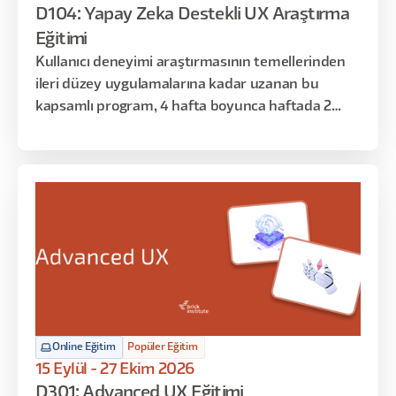
D104: Yapay Zeka Destekli UX Araştırma
Eğitimi
Kullanıcı deneyimi araştırmasının temellerinden
ileri düzey uygulamalarına kadar uzanan bu
kapsamlı program, 4 hafta boyunca haftada 2
gün, toplamda 16 saat sürecek şekilde tasarlandı.
Araştırma sürecinin her aşamasını planlama,
yürütme, analiz ve sunumla birlikte ele alacağınız
bu eğitimde, yapay zeka destekli modern
araştırma tekniklerini de öğreneceksiniz.
Online Eğitim
Popüler Eğitim
15 Eylül - 27 Ekim 2026
D301: Advanced UX Eğitimi