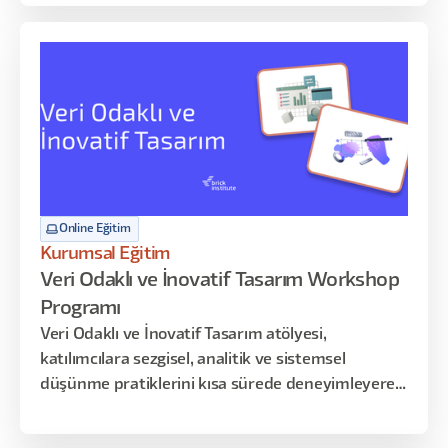
deneyimi yönetmeyi -uygulama yoluyla-
keşfedeceğiniz dopdolu 12 saatlik bir program sizi
bekliyor!
Online Eğitim
Kurumsal Eğitim
Veri Odaklı ve İnovatif Tasarım Workshop
Programı
Veri Odaklı ve İnovatif Tasarım atölyesi,
katılımcılara sezgisel, analitik ve sistemsel
düşünme pratiklerini kısa sürede deneyimleyerek
öğrenme fırsatı sunar. Bu yoğunlaştırılmış
içerikte, kullanıcı verilerinden iç görü üretme,