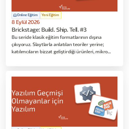
Online Eğitim
Yeni Eğitim
8 Eylül 2026
Brickstage: Build. Ship. Tell. #3
Bu seride klasik eğitim formatlarının dışına
çıkıyoruz. Slaytlarla anlatılan teoriler yerine;
katılımcıların bizzat geliştirdiği ürünleri, mikro
çözümleri ve gerçek kullanım senaryolarını
dinliyoruz. Her oturumda farklı katılımcılar
sahneye çıkarak “ne yaptım, nasıl yaptım, ne işe
yaradı / yaramadı” gibi deneyimlerini paylaşır.