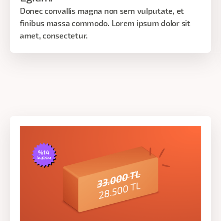
Donec convallis magna non sem vulputate, et
finibus massa commodo. Lorem ipsum dolor sit
amet, consectetur.
UX E
UX Eği
kullan
kararl
uygula
sayesi
analiz
veri, 