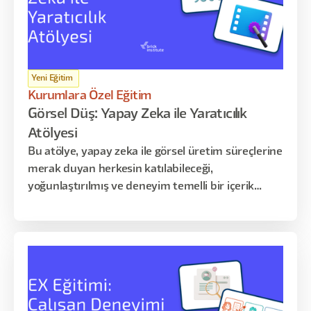
Yeni Eğitim
Kurumlara Özel Eğitim
Görsel Düş: Yapay Zeka ile Yaratıcılık
Atölyesi
Bu atölye, yapay zeka ile görsel üretim süreçlerine
merak duyan herkesin katılabileceği,
yoğunlaştırılmış ve deneyim temelli bir içerik
sunar. Katılımcılarla, farklı AI araçlarını kullanarak
kendi üretim süreçlerini başlatmayı, yaratıcı
fikirlerini görsele dönüştürmeyi ve üretim
kararlarını nasıl verdiklerini analiz etmeyi
deneyimleyeceğiz.