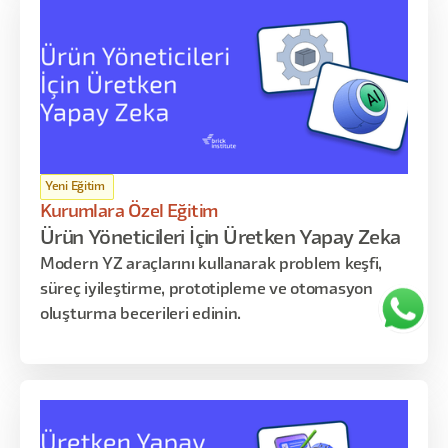
kullanmayı öğrenir. Program; AI temelleri, PRD
hazırlama ve raporlama, akış haritalama,
otomasyon kurguları, prototipleme ve lansman
öncesi optimizasyon gibi kritik konuları kapsar.
Yeni Eğitim
Kurumlara Özel Eğitim
Ürün Yöneticileri İçin Üretken Yapay Zeka
Modern YZ araçlarını kullanarak problem keşfi,
süreç iyileştirme, prototipleme ve otomasyon
oluşturma becerileri edinin.