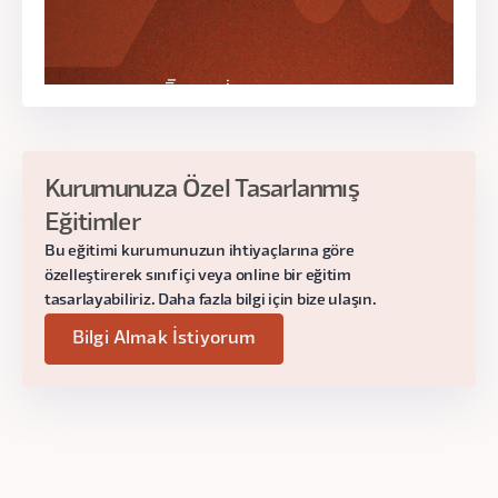
Etkileşim Patternleri
UX patternleri
Etkileşim tasarımı
Pattern analizi
Eğitmen:
Ömer Arı
Kurumunuza Özel Tasarlanmış
Gün:
Tarihler Çok Yakında Açıklanacak!
Eğitimler
Bu eğitimi kurumunuzun ihtiyaçlarına göre
Saat:
19:00 - 22:00
özelleştirerek sınıf içi veya online bir eğitim
tasarlayabiliriz. Daha fazla bilgi için bize ulaşın.
Bilgi Almak İstiyorum
4. Ders
Bulgudan Karara
UX bulgularını yorumlama
Karar üretme
AI destekli değerlendirme çalışmaları