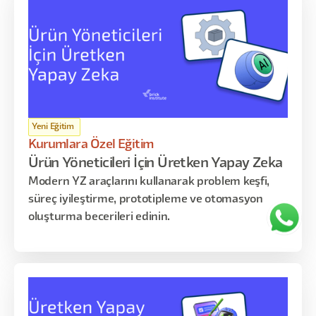
kullanmayı öğrenir. Program; AI temelleri, PRD
hazırlama ve raporlama, akış haritalama,
otomasyon kurguları, prototipleme ve lansman
öncesi optimizasyon gibi kritik konuları kapsar.
Yeni Eğitim
Kurumlara Özel Eğitim
Ürün Yöneticileri İçin Üretken Yapay Zeka
Modern YZ araçlarını kullanarak problem keşfi,
süreç iyileştirme, prototipleme ve otomasyon
oluşturma becerileri edinin.