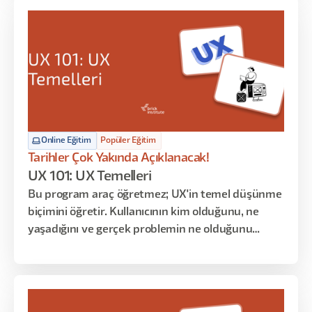
veriye dayalı tasarım kararları alma ve spekülatif
senaryolarla inovatif çözüm üretme becerileri
atölye uygulamaları üzerinden geliştirilir.
Online Eğitim
Popüler Eğitim
Tarihler Çok Yakında Açıklanacak!
UX 101: UX Temelleri
Bu program araç öğretmez; UX'in temel düşünme
biçimini öğretir. Kullanıcının kim olduğunu, ne
yaşadığını ve gerçek problemin ne olduğunu
anlamaya odaklanır. Persona, User Journey ve
araştırma gibi kavramları ezberletmek yerine
bunların neden var olduğunu ve nasıl birlikte
çalıştığını gösterir.