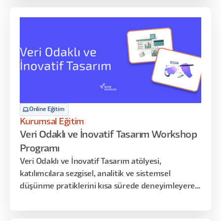
deneyimi yönetmeyi -uygulama yoluyla-
keşfedeceğiniz dopdolu 12 saatlik bir program sizi
bekliyor!
Online Eğitim
Kurumsal Eğitim
Veri Odaklı ve İnovatif Tasarım Workshop
Programı
Veri Odaklı ve İnovatif Tasarım atölyesi,
katılımcılara sezgisel, analitik ve sistemsel
düşünme pratiklerini kısa sürede deneyimleyerek
öğrenme fırsatı sunar. Bu yoğunlaştırılmış
içerikte, kullanıcı verilerinden iç görü üretme,