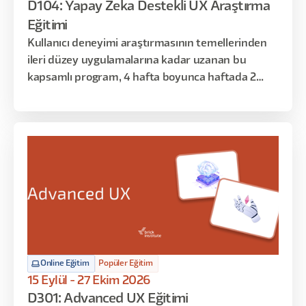
D104: Yapay Zeka Destekli UX Araştırma
Eğitimi
Kullanıcı deneyimi araştırmasının temellerinden
ileri düzey uygulamalarına kadar uzanan bu
kapsamlı program, 4 hafta boyunca haftada 2
gün, toplamda 16 saat sürecek şekilde tasarlandı.
Araştırma sürecinin her aşamasını planlama,
yürütme, analiz ve sunumla birlikte ele alacağınız
bu eğitimde, yapay zeka destekli modern
araştırma tekniklerini de öğreneceksiniz.
Online Eğitim
Popüler Eğitim
15 Eylül - 27 Ekim 2026
D301: Advanced UX Eğitimi