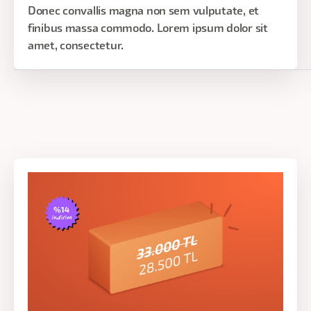
Donec convallis magna non sem vulputate, et
Gerekçe ve Etki
finibus massa commodo. Lorem ipsum dolor sit
amet, consectetur.
Karar savunma teknikleri
Paydaş iletişimi
Etki ölçümleme
Eğitmen:
Ömer Arı
Gün:
Tarihler Çok Yakında Açıklanacak!
Saat:
19:00 - 22:00
UX E
UX Eği
kullan
kararl
uygula
sayesi
analiz
veri, 