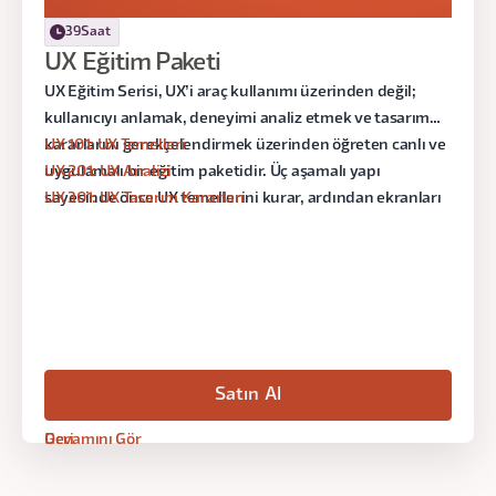
seviye
39
Saat
UX 101
UX Eğitim Paketi
UX 201
UX 301
UX Eğitim Serisi, UX’i araç kullanımı üzerinden değil;
kullanıcıyı anlamak, deneyimi analiz etmek ve tasarım
kararlarını gerekçelendirmek üzerinden öğreten canlı ve
UX 101: UX Temelleri
uygulamalı bir eğitim paketidir. Üç aşamalı yapı
UX 201: UX Analizi
sayesinde önce UX temellerini kurar, ardından ekranları
UX 301: UX Tasarım Kararları
analiz etmeyi öğrenir, son olarak da tasarım kararlarını
veri, prensip ve kullanıcı ihtiyaçlarıyla savunabilecek
seviyeye ulaşırsın.
Satın Al
Geri
Devamını Gör