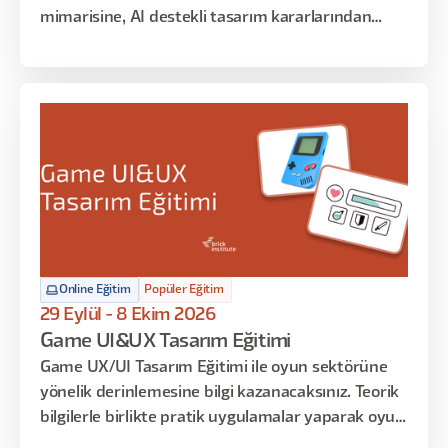
mimarisine, AI destekli tasarım kararlarından
geliştirici teslim süreçlerine kadar sistematik UI
tasarımın her katmanına odaklanan uygulamalar
yapılacak. Arayüz tasarımına dair teorik bilgileri
öğrenmekle kalmayacak, tasarım kararlarınızı
matematiksel temelle savunmayı ve AI araçlarını
iş akışınıza entegre etmeyi de öğreneceksiniz.
Online Eğitim
Popüler Eğitim
29 Eylül - 8 Ekim 2026
Game UI&UX Tasarım Eğitimi
Game UX/UI Tasarım Eğitimi ile oyun sektörüne
yönelik derinlemesine bilgi kazanacaksınız. Teorik
bilgilerle birlikte pratik uygulamalar yaparak oyun
ekranlarının tasarım süreçlerini deneyimleyecek