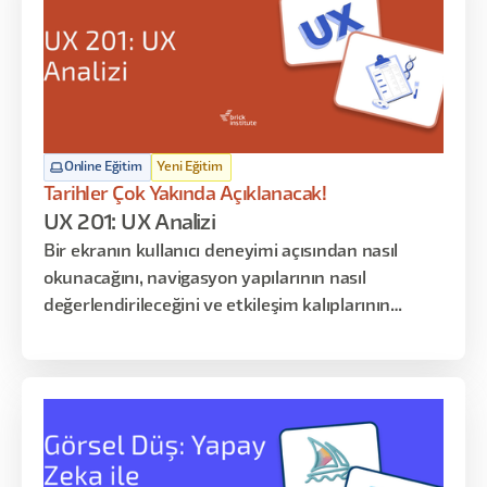
Online Eğitim
Yeni Eğitim
Tarihler Çok Yakında Açıklanacak!
UX 201: UX Analizi
Bir ekranın kullanıcı deneyimi açısından nasıl
okunacağını, navigasyon yapılarının nasıl
değerlendirileceğini ve etkileşim kalıplarının
kullanıcı üzerindeki etkilerini analiz etmeyi
öğrenirsiniz. Bu programın amacı tasarım
üretmek değil; mevcut deneyimleri okumak,
yorumlamak ve bulgulardan anlamlı karar fikirleri
çıkarmaktır.