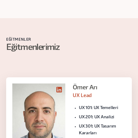
EĞITMENLER
Eğitmenlerimiz
Ömer Arı
UX Lead
UX 101: UX Temelleri
UX 201: UX Analizi
UX 301: UX Tasarım
Kararları