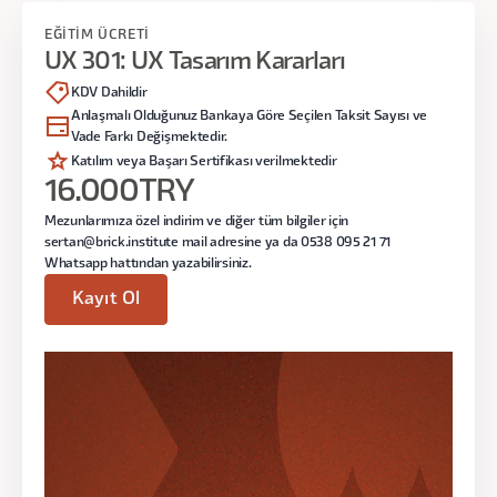
Saat:
19:00 - 22:00
Test Sentezi
EĞİTİM ÜCRETİ
UX 301: UX Tasarım Kararları
Araştırma çıktılarının yorumlanması
KDV Dahildir
Karar üretimi
2. Ders
Anlaşmalı Olduğunuz Bankaya Göre Seçilen Taksit Sayısı ve
Veri odaklı tasarım
Vade Farkı Değişmektedir.
Bilgi Mimarisi Kararları
Katılım veya Başarı Sertifikası verilmektedir
Gerekçe ve Etki
16.000
TRY
Navigasyon kararları
Paydaş iletişimi
Mezunlarımıza özel indirim ve diğer tüm bilgiler için
Bilgi organizasyonu
sertan@brick.institute mail adresine ya da 0538 095 21 71
Karar savunma yöntemleri
Eğitmen:
Ömer Arı
Whatsapp hattından yazabilirsiniz.
Etki ölçümleme
Kayıt Ol
Gün:
Tarihler Çok Yakında Açıklanacak!
Program sonunda:
Saat:
19:00 - 22:00
Tasarım kararlarını veri ve prensiple
savunabilir,
Farklı paydaşlara uygun argümanlar
3. Ders
geliştirebilir,
UX kararlarının etkisini ölçebilir hale
Pattern Seçimi