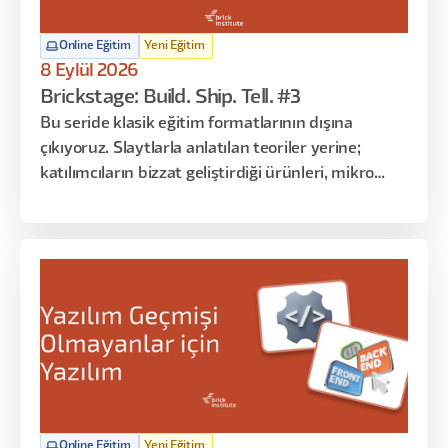
Online Eğitim
Yeni Eğitim
8 Eylül 2026
Brickstage: Build. Ship. Tell. #3
Bu seride klasik eğitim formatlarının dışına
çıkıyoruz. Slaytlarla anlatılan teoriler yerine;
katılımcıların bizzat geliştirdiği ürünleri, mikro
çözümleri ve gerçek kullanım senaryolarını
dinliyoruz. Her oturumda farklı katılımcılar
sahneye çıkarak “ne yaptım, nasıl yaptım, ne işe
yaradı / yaramadı” gibi deneyimlerini paylaşır.
Online Eğitim
Yeni Eğitim