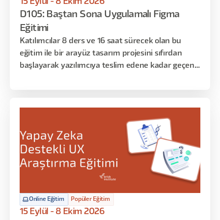
15 Eylül - 8 Ekim 2026
D105: Baştan Sona Uygulamalı Figma
Eğitimi
Katılımcılar 8 ders ve 16 saat sürecek olan bu
eğitim ile bir arayüz tasarım projesini sıfırdan
başlayarak yazılımcıya teslim edene kadar geçen
süreci deneyimleyecekler. Bu eğitim sonrasında
ise istedikleri konseptte arayüzleri kullanıcı
deneyimini de gözeterek tasarlamayı öğrenmiş
olacaklar. Eğitimin ilk dersi Figma uygulamasına
giriş niteliğinde olup, başlangıç seviyesindeki
katılımcılar ile orta seviyedeki katılımcıları aynı
seviyeye getirmeyi amaçlamaktadır. Sonraki
haftalarda bu temel bilgileri uygulamalı örneklerle
zenginleştirip Figma’ya hakim olacağız. Son
bölümde ise Figma’nın temel yapı taşlarını öğrenip
Online Eğitim
Popüler Eğitim
Design System ve Token mantığı ile bir ürünü
15 Eylül - 8 Ekim 2026
hayata geçireceğiz.