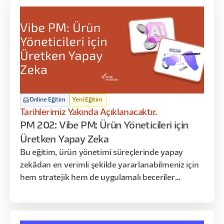
arasındaki karmaşık ilişkiyi anlamaya yönelik
benzersiz bir bakış açısı sunmaktadır.
Online Eğitim
Yeni Eğitim
Tarihlerimiz Yakında Açıklanacaktır.
PM 202: Vibe PM: Ürün Yöneticileri için
Üretken Yapay Zeka
Bu eğitim, ürün yönetimi süreçlerinde yapay
zekâdan en verimli şekilde yararlanabilmeniz için
hem stratejik hem de uygulamalı beceriler
kazandırmayı amaçlar. Katılımcılar, fikir oluşturma
aşamasından ürünün piyasaya sürülmesine kadar
geçen tüm adımlarda AI araçlarını etkin şekilde