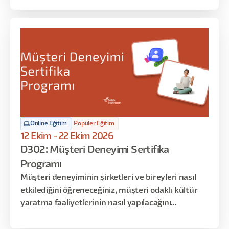
ve sadece oyun stüdyolarında bilinen teknik
bilgileri öğreneceksiniz. Eğitimin sonunda, oyun
stüdyosunda UX/UI tasarımcısının üstlendiği tüm
rolleri ve iş akışlarını öğrenmiş ve uygulamış
olacaksınız.
Online Eğitim
Popüler Eğitim
12 Ekim - 22 Ekim 2026
D302: Müşteri Deneyimi Sertifika
Programı
Müşteri deneyiminin şirketleri ve bireyleri nasıl
etkilediğini öğreneceğiniz, müşteri odaklı kültür
yaratma faaliyetlerinin nasıl yapılacağını
inceleyebileceğiniz, müşteri yolculuk haritalarıyla