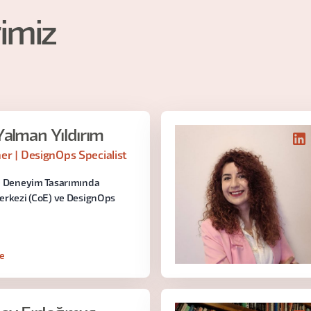
imiz
alman Yıldırım
r | DesignOps Specialist
le Deneyim Tasarımında
Merkezi (CoE) ve DesignOps
le