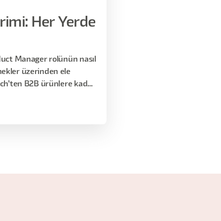
rimi: Her Yerde
oduct Manager rolünün nasıl
ekler üzerinden ele
tech’ten B2B ürünlere kadar
ndiğini, pratikte nelerin
ikler” durumunu dürüstçe