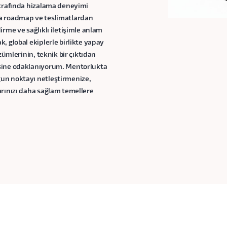
etrafında hizalama deneyimi
ca roadmap ve teslimatlardan
rme ve sağlıklı iletişimle anlam
, global ekiplerle birlikte yapay
zümlerinin, teknik bir çıktıdan
esine odaklanıyorum. Mentorlukta
un noktayı netleştirmenize,
arınızı daha sağlam temellere