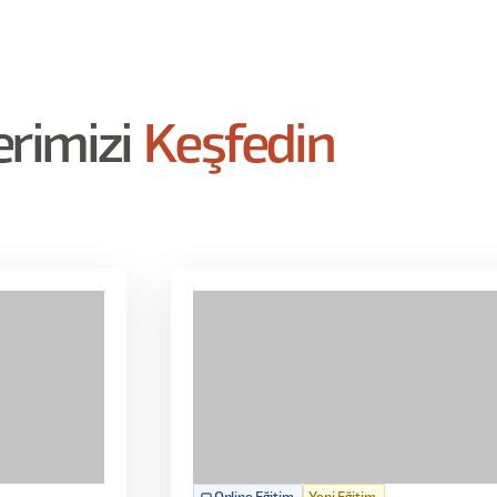
erimizi
Keşfedin