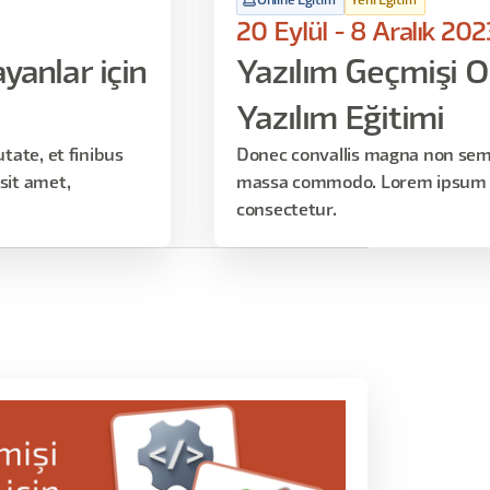
Online Eğitim
Yeni Eğitim
20 Eylül - 8 Aralık 202
yanlar için
Yazılım Geçmişi O
Yazılım Eğitimi
ate, et finibus
Donec convallis magna non sem 
it amet,
massa commodo. Lorem ipsum d
consectetur.