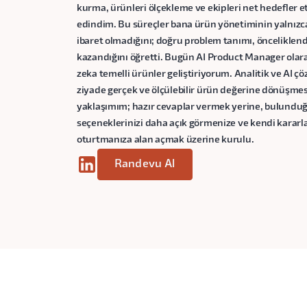
kurma, ürünleri ölçekleme ve ekipleri net hedefler 
edindim. Bu süreçler bana ürün yönetiminin yalnız
ibaret olmadığını; doğru problem tanımı, önceliklendi
kazandığını öğretti. Bugün AI Product Manager olarak
zeka temelli ürünler geliştiriyorum. Analitik ve AI çö
ziyade gerçek ve ölçülebilir ürün değerine dönüşm
yaklaşımım; hazır cevaplar vermek yerine, bulunduğ
seçeneklerinizi daha açık görmenize ve kendi kararl
oturtmanıza alan açmak üzerine kurulu.
Randevu Al