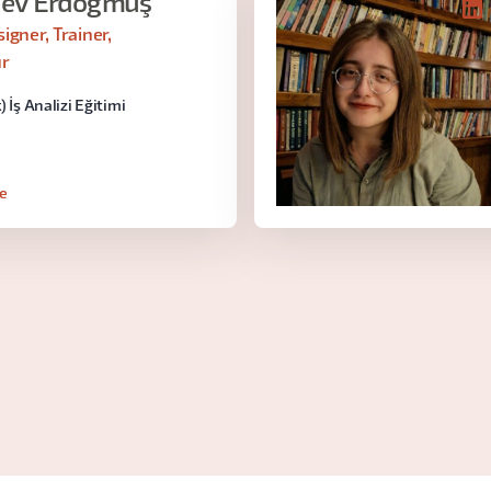
lev Erdoğmuş
igner, Trainer,
ur
) İş Analizi Eğitimi
le