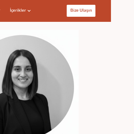
r
İçerikler
Bize Ulaşın