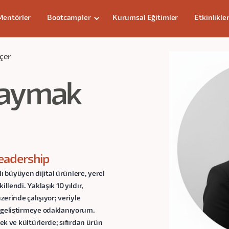
Mentörler
Bootcampler
Kurumsal Eğitimler
Etkinlikle
çer
kaymak
eadership
 büyüyen dijital ürünlere, yerel
llendi. Yaklaşık 10 yıldır,
zerinde çalışıyor; veriyle
r geliştirmeye odaklanıyorum.
çek ve kültürlerde; sıfırdan ürün