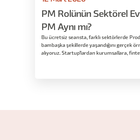
PM Rolünün Sektörel Ev
PM Aynı mı?
Bu ücretsiz seansta, farklı sektörlerde Pr
bambaşka şekillerde yaşandığını gerçek örn
alıyoruz. Startup’lardan kurumsallara, fin
uzanan bu yolculukta; PM’lerden neler bekle
yaşandığını ve “aynı unvan, farklı gerçekl
konuşacağız.