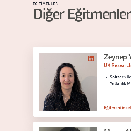
EĞITIMENLER
Diğer Eğitmenler
Zeynep Y
UX Researche
Softtech i
Yetkinlik 
Eğitmeni ince