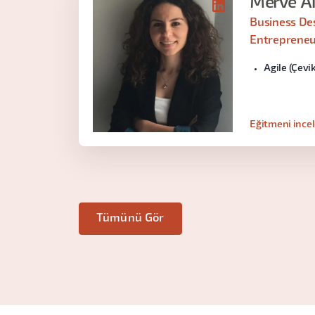
Merve A
Business Des
Entreprene
Agile (Çevik
Eğitmeni ince
Tümünü Gör