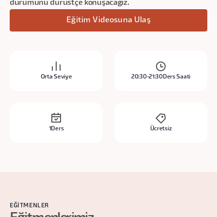
durumunu dürüstçe konuşacağız.
Eğitim Videosuna Ulaş
Orta Seviye
20:30-21:30
Ders Saati
1
Ders
Ücretsiz
EĞITMENLER