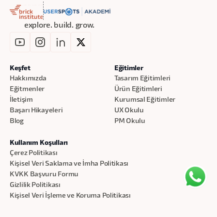
“Sorun bende mi, rolde mi?” sorusuna
daha net cevaplar verir
explore. build. grow.
Farklı organizasyon tiplerinde PM olarak
ayakta kalma pratiklerini öğrenir
Keşfet
Eğitimler
Hakkımızda
Tasarım Eğitimleri
Eğitmenler
Ürün Eğitimleri
İletişim
Kurumsal Eğitimler
Başarı Hikayeleri
UX Okulu
Blog
PM Okulu
Kullanım Koşulları
Çerez Politikası
Kişisel Veri Saklama ve İmha Politikası
KVKK Başvuru Formu
Gizlilik Politikası
Kişisel Veri İşleme ve Koruma Politikası