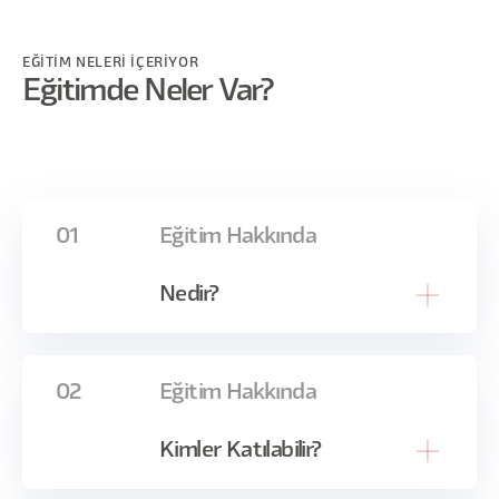
EĞİTİM NELERİ İÇERİYOR
Eğitimde Neler Var?
01
Eğitim Hakkında
Nedir?
Bu ücretsiz seansta, farklı sektörlerde Product
02
Eğitim Hakkında
Manager rolünün nasıl bambaşka şekillerde
yaşandığını gerçek örnekler üzerinden ele
Kimler Katılabilir?
alıyoruz.
Startup’lardan kurumsallara, fintech’ten B2B