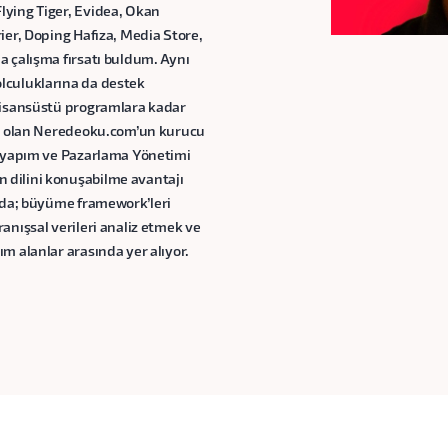
lying Tiger, Evidea, Okan
ier, Doping Hafıza, Media Store,
a çalışma fırsatı buldum. Aynı
lculuklarına da destek
 lisansüstü programlara kadar
orm olan Neredeoku.com’un kurucu
ltyapım ve Pazarlama Yönetimi
 dilini konuşabilme avantajı
ında; büyüme framework’leri
anışsal verileri analiz etmek ve
m alanlar arasında yer alıyor.