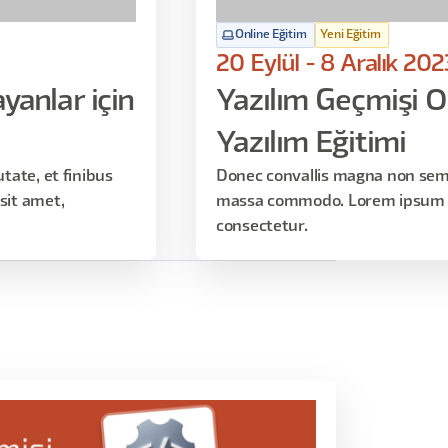
Online Eğitim
Yeni Eğitim
20 Eylül - 8 Aralık 202
yanlar için
Yazılım Geçmişi O
Yazılım Eğitimi
ate, et finibus
Donec convallis magna non sem 
it amet,
massa commodo. Lorem ipsum d
consectetur.