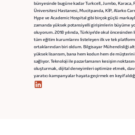
bünyesinde bugüne kadar Turkcell, Jumbo, Karaca, F
Üniversitesi Hastanesi, Mucitpanda, KİP, Alarko Carr
Hype ve Academic Hospital gibi birçok güçlü markayl
zamanda yüksek potansiyelli girişimlerin büyüme yo
oluyorum. 2018 yılında, Türkiye’de okul öncesinden
tüm eğitim kurumlarını listeleyen ilk ve tek platf
ortaklarından biri oldum. Bilgisayar Mühendisliği a
yüksek lisansım, bana hem kodun hem de müşterinin
sağlıyor. Teknoloji ile pazarlamanın kesişim noktas
oluşturmak, dijital deneyimleri optimize etmek, davr
yaratıcı kampanyalar hayata geçirmek en keyif aldığı