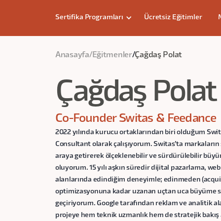
Sertifika Programları
Ücretsiz Eğitimler
Anasayfa
/
Eğitmenler
/
Çağdaş Polat
Çağdaş Polat
Co-Founder Switas & Feedance
2022 yılında kurucu ortaklarından biri olduğum Swi
Consultant olarak çalışıyorum. Switas’ta markaların st
araya getirerek ölçeklenebilir ve sürdürülebilir bü
oluyorum. 15 yılı aşkın süredir dijital pazarlama, we
alanlarında edindiğim deneyimle; edinmeden (acqu
optimizasyonuna kadar uzanan uçtan uca büyüme sis
geçiriyorum. Google tarafından reklam ve analitik ala
projeye hem teknik uzmanlık hem de stratejik bakış 