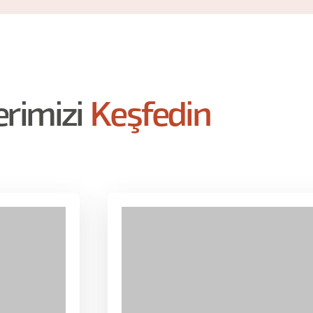
erimizi
Keşfedin