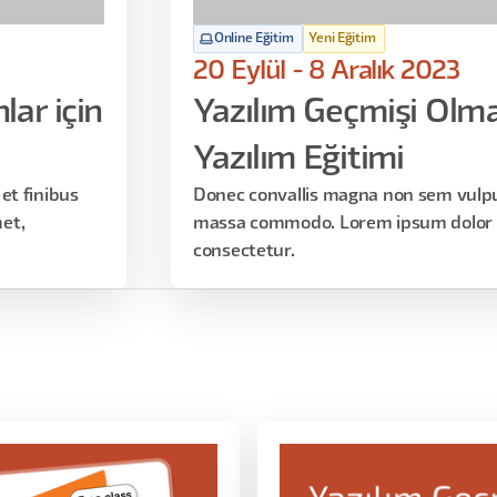
Online Eğitim
Yeni Eğitim
20 Eylül - 8 Aralık 2023
ar için
Yazılım Geçmişi Olma
Yazılım Eğitimi
et finibus
Donec convallis magna non sem vulput
et,
massa commodo. Lorem ipsum dolor s
consectetur.