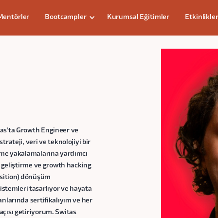
Mentörler
Bootcampler
Kurumsal Eğitimler
Etkinlikle
tas’ta Growth Engineer ve
rateji, veri ve teknolojiyi bir
yüme yakalamalarına yardımcı
b geliştirme ve growth hacking
isition) dönüşüm
temleri tasarlıyor ve hayata
nlarında sertifikalıyım ve her
açısı getiriyorum. Switas