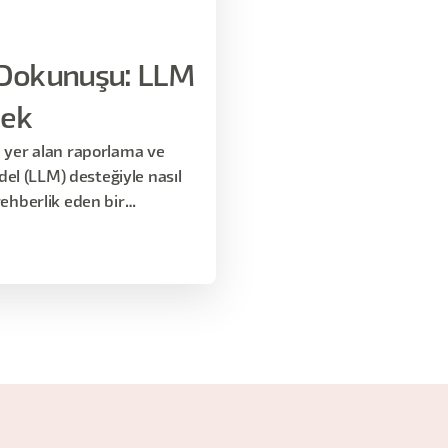
 Dokunuşu: LLM
mek
e yer alan raporlama ve
el (LLM) desteğiyle nasıl
rehberlik eden bir