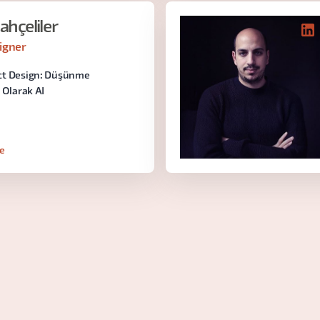
hçeliler
igner
ct Design: Düşünme
ı Olarak AI
le