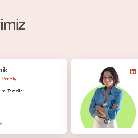
imiz
pik
 Preply
imi Temelleri
le