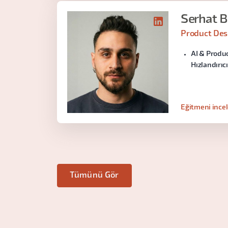
Serhat Ba
Product Des
AI & Produ
Hızlandırıc
Eğitmeni ince
Tümünü Gör