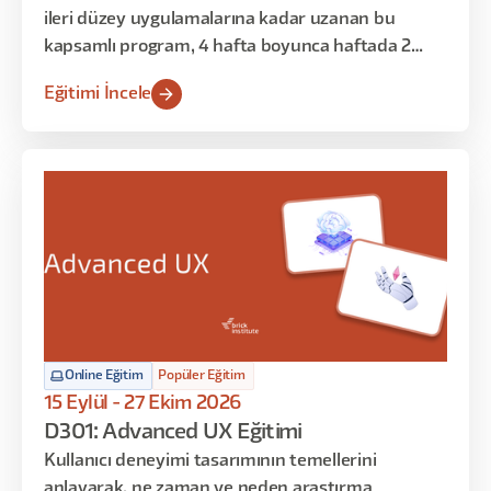
ileri düzey uygulamalarına kadar uzanan bu
kapsamlı program, 4 hafta boyunca haftada 2
gün, toplamda 16 saat sürecek şekilde tasarlandı.
Eğitimi İncele
Araştırma sürecinin her aşamasını planlama,
yürütme, analiz ve sunumla birlikte ele alacağınız
bu eğitimde, yapay zeka destekli modern
araştırma tekniklerini de öğreneceksiniz.
Online Eğitim
Popüler Eğitim
15 Eylül - 27 Ekim 2026
D301: Advanced UX Eğitimi
Kullanıcı deneyimi tasarımının temellerini
anlayarak, ne zaman ve neden araştırma