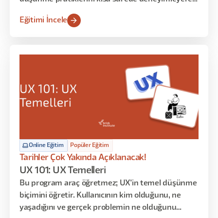
öğrenme fırsatı sunar. Bu yoğunlaştırılmış
Eğitimi İncele
içerikte, kullanıcı verilerinden iç görü üretme,
veriye dayalı tasarım kararları alma ve spekülatif
senaryolarla inovatif çözüm üretme becerileri
atölye uygulamaları üzerinden geliştirilir.
Online Eğitim
Popüler Eğitim
Tarihler Çok Yakında Açıklanacak!
UX 101: UX Temelleri
Bu program araç öğretmez; UX'in temel düşünme
biçimini öğretir. Kullanıcının kim olduğunu, ne
yaşadığını ve gerçek problemin ne olduğunu