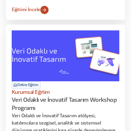
inceleyebileceğiniz, müşteri yolculuk haritalarıyla
Eğitimi İncele
deneyimi yönetmeyi -uygulama yoluyla-
keşfedeceğiniz dopdolu 12 saatlik bir program sizi
bekliyor!
Online Eğitim
Kurumsal Eğitim
Veri Odaklı ve İnovatif Tasarım Workshop
Programı
Veri Odaklı ve İnovatif Tasarım atölyesi,
katılımcılara sezgisel, analitik ve sistemsel
düşünme pratiklerini kısa sürede deneyimleyerek