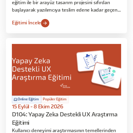
eğitim ile bir arayüz tasarım projesini sıfırdan
başlayarak yazılımcıya teslim edene kadar geçen
süreci deneyimleyecekler. Bu eğitim sonrasında
Eğitimi İncele
ise istedikleri konseptte arayüzleri kullanıcı
deneyimini de gözeterek tasarlamayı öğrenmiş
olacaklar. Eğitimin ilk dersi Figma uygulamasına
giriş niteliğinde olup, başlangıç seviyesindeki
katılımcılar ile orta seviyedeki katılımcıları aynı
seviyeye getirmeyi amaçlamaktadır. Sonraki
haftalarda bu temel bilgileri uygulamalı örneklerle
zenginleştirip Figma’ya hakim olacağız. Son
bölümde ise Figma’nın temel yapı taşlarını öğrenip
Design System ve Token mantığı ile bir ürünü
hayata geçireceğiz.
Online Eğitim
Popüler Eğitim
15 Eylül - 8 Ekim 2026
D104: Yapay Zeka Destekli UX Araştırma
Eğitimi
Kullanıcı deneyimi araştırmasının temellerinden