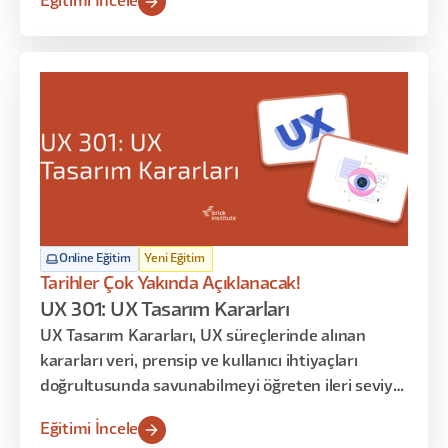
Eğitimi İncele
öğrenirsiniz. Bu programın amacı tasarım
üretmek değil; mevcut deneyimleri okumak,
yorumlamak ve bulgulardan anlamlı karar fikirleri
çıkarmaktır.
Online Eğitim
Yeni Eğitim
Tarihler Çok Yakında Açıklanacak!
UX 301: UX Tasarım Kararları
UX Tasarım Kararları, UX süreçlerinde alınan
kararları veri, prensip ve kullanıcı ihtiyaçları
doğrultusunda savunabilmeyi öğreten ileri seviye
uzmanlık eğitimidir. Katılımcılar yalnızca tasarım
Eğitimi İncele
üretmeyi değil, alınan kararların nedenlerini