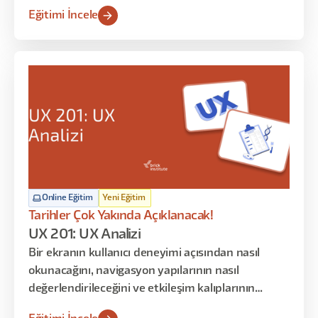
anlamaya odaklanır. Persona, User Journey ve
Eğitimi İncele
araştırma gibi kavramları ezberletmek yerine
bunların neden var olduğunu ve nasıl birlikte
çalıştığını gösterir.
Online Eğitim
Yeni Eğitim
Tarihler Çok Yakında Açıklanacak!
UX 201: UX Analizi
Bir ekranın kullanıcı deneyimi açısından nasıl
okunacağını, navigasyon yapılarının nasıl
değerlendirileceğini ve etkileşim kalıplarının
kullanıcı üzerindeki etkilerini analiz etmeyi