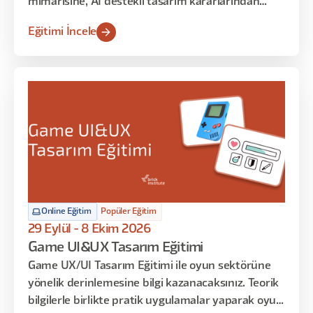
mimarisine, AI destekli tasarım kararlarından
geliştirici teslim süreçlerine kadar sistematik UI
Eğitimi İncele
tasarımın her katmanına odaklanan uygulamalar
yapılacak. Arayüz tasarımına dair teorik bilgileri
öğrenmekle kalmayacak, tasarım kararlarınızı
matematiksel temelle savunmayı ve AI araçlarını
iş akışınıza entegre etmeyi de öğreneceksiniz.
Online Eğitim
Popüler Eğitim
29 Eylül - 8 Ekim 2026
Game UI&UX Tasarım Eğitimi
Game UX/UI Tasarım Eğitimi ile oyun sektörüne
yönelik derinlemesine bilgi kazanacaksınız. Teorik
bilgilerle birlikte pratik uygulamalar yaparak oyun