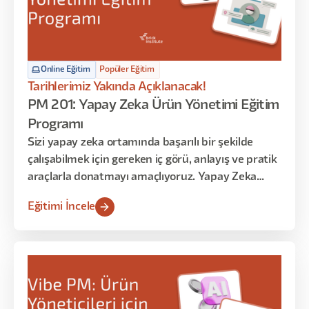
Online Eğitim
Popüler Eğitim
Tarihlerimiz Yakında Açıklanacak!
PM 201: Yapay Zeka Ürün Yönetimi Eğitim
Programı
Sizi yapay zeka ortamında başarılı bir şekilde
çalışabilmek için gereken iç görü, anlayış ve pratik
araçlarla donatmayı amaçlıyoruz. Yapay Zeka
ekipleri kurmakla görevli yöneticiler için bu eğitim,
Eğitimi İncele
Yapay Zeka teknolojisi ile ürün yönetimi
arasındaki karmaşık ilişkiyi anlamaya yönelik
benzersiz bir bakış açısı sunmaktadır.