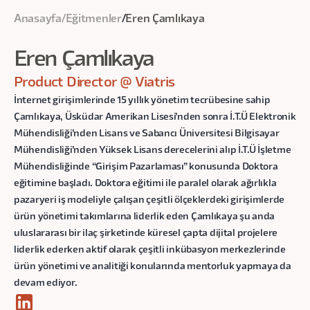
Anasayfa
/
Eğitmenler
/
Eren Çamlıkaya
Eren Çamlıkaya
Product Director @ Viatris
İnternet girişimlerinde 15 yıllık yönetim tecrübesine sahip
Çamlıkaya, Üsküdar Amerikan Lisesi’nden sonra İ.T.Ü Elektronik
Mühendisliği’nden Lisans ve Sabancı Üniversitesi Bilgisayar
Mühendisliği’nden Yüksek Lisans derecelerini alıp İ.T.Ü İşletme
Mühendisliğinde “Girişim Pazarlaması” konusunda Doktora
eğitimine başladı. Doktora eğitimi ile paralel olarak ağırlıkla
pazaryeri iş modeliyle çalışan çeşitli ölçeklerdeki girişimlerde
ürün yönetimi takımlarına liderlik eden Çamlıkaya şu anda
uluslararası bir ilaç şirketinde küresel çapta dijital projelere
liderlik ederken aktif olarak çeşitli inkübasyon merkezlerinde
ürün yönetimi ve analitiği konularında mentorluk yapmaya da
devam ediyor.