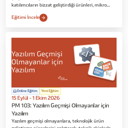
katılımcıların bizzat geliştirdiği ürünleri, mikro
çözümleri ve gerçek kullanım senaryolarını
Eğitimi İncele
dinliyoruz. Her oturumda farklı katılımcılar
sahneye çıkarak “ne yaptım, nasıl yaptım, ne işe
yaradı / yaramadı” gibi deneyimlerini paylaşır.
Online Eğitim
Yeni Eğitim
15 Eylül - 1 Ekim 2026
PM 103: Yazılım Geçmişi Olmayanlar için
Yazılım
Yazılım geçmişi olmayanlara, teknolojik ürün