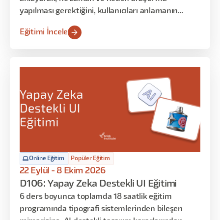
yapılması gerektiğini, kullanıcıları anlamanın
neden önemli olduğunu ve kullanıcılar için nasıl
Eğitimi İncele
empati oluşturulduğunu keşfetmek istiyorsanız,
bu eğitim tam da size göre!
Online Eğitim
Popüler Eğitim
22 Eylül - 8 Ekim 2026
D106: Yapay Zeka Destekli UI Eğitimi
6 ders boyunca toplamda 18 saatlik eğitim
programında tipografi sistemlerinden bileşen