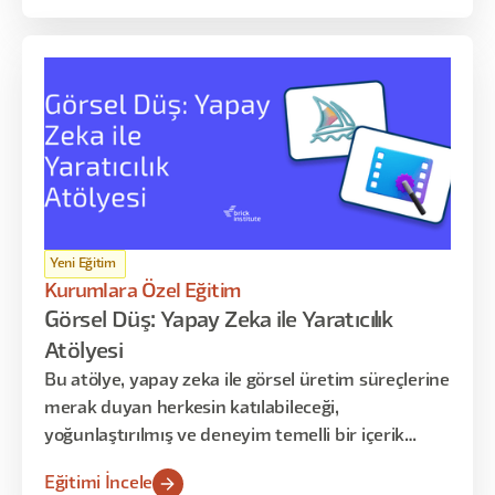
açıklamayı ve paydaşlara aktarabilmeyi öğrenir.
Program davranışsal tasarım, bilgi mimarisi,
pattern seçimi, test sentezi ve karar savunması
üzerine kuruludur.
Yeni Eğitim
Kurumlara Özel Eğitim
Görsel Düş: Yapay Zeka ile Yaratıcılık
Atölyesi
Bu atölye, yapay zeka ile görsel üretim süreçlerine
merak duyan herkesin katılabileceği,
yoğunlaştırılmış ve deneyim temelli bir içerik
sunar. Katılımcılarla, farklı AI araçlarını kullanarak
Eğitimi İncele
kendi üretim süreçlerini başlatmayı, yaratıcı