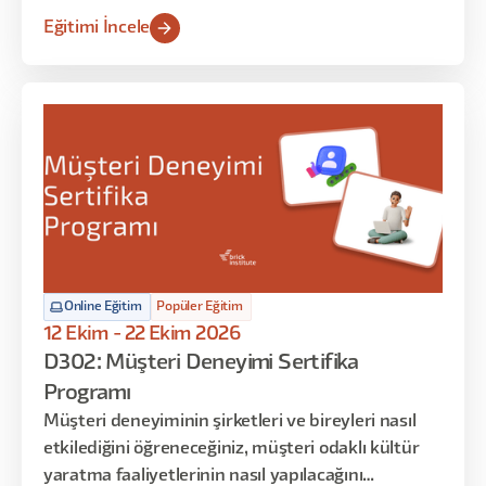
ekranlarının tasarım süreçlerini deneyimleyecek
Eğitimi İncele
ve sadece oyun stüdyolarında bilinen teknik
bilgileri öğreneceksiniz. Eğitimin sonunda, oyun
stüdyosunda UX/UI tasarımcısının üstlendiği tüm
rolleri ve iş akışlarını öğrenmiş ve uygulamış
olacaksınız.
Online Eğitim
Popüler Eğitim
12 Ekim - 22 Ekim 2026
D302: Müşteri Deneyimi Sertifika
Programı
Müşteri deneyiminin şirketleri ve bireyleri nasıl
etkilediğini öğreneceğiniz, müşteri odaklı kültür
yaratma faaliyetlerinin nasıl yapılacağını