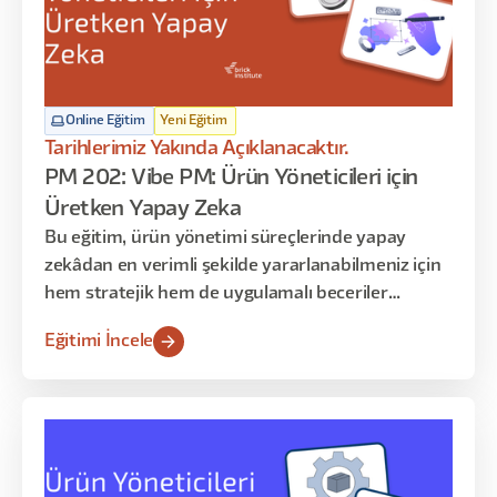
Online Eğitim
Yeni Eğitim
Tarihlerimiz Yakında Açıklanacaktır.
PM 202: Vibe PM: Ürün Yöneticileri için
Üretken Yapay Zeka
Bu eğitim, ürün yönetimi süreçlerinde yapay
zekâdan en verimli şekilde yararlanabilmeniz için
hem stratejik hem de uygulamalı beceriler
kazandırmayı amaçlar. Katılımcılar, fikir oluşturma
Eğitimi İncele
aşamasından ürünün piyasaya sürülmesine kadar
geçen tüm adımlarda AI araçlarını etkin şekilde
kullanmayı öğrenir. Program; AI temelleri, PRD
hazırlama ve raporlama, akış haritalama,
otomasyon kurguları, prototipleme ve lansman
öncesi optimizasyon gibi kritik konuları kapsar.