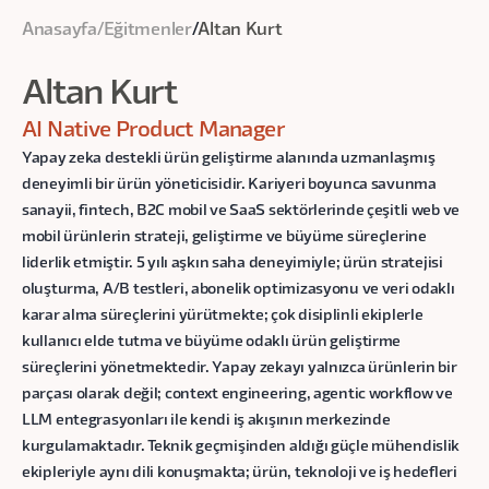
Anasayfa
/
Eğitmenler
/
Altan Kurt
Altan Kurt
AI Native Product Manager
Yapay zeka destekli ürün geliştirme alanında uzmanlaşmış
deneyimli bir ürün yöneticisidir. Kariyeri boyunca savunma
sanayii, fintech, B2C mobil ve SaaS sektörlerinde çeşitli web ve
mobil ürünlerin strateji, geliştirme ve büyüme süreçlerine
liderlik etmiştir. 5 yılı aşkın saha deneyimiyle; ürün stratejisi
oluşturma, A/B testleri, abonelik optimizasyonu ve veri odaklı
karar alma süreçlerini yürütmekte; çok disiplinli ekiplerle
kullanıcı elde tutma ve büyüme odaklı ürün geliştirme
süreçlerini yönetmektedir. Yapay zekayı yalnızca ürünlerin bir
parçası olarak değil; context engineering, agentic workflow ve
LLM entegrasyonları ile kendi iş akışının merkezinde
kurgulamaktadır. Teknik geçmişinden aldığı güçle mühendislik
ekipleriyle aynı dili konuşmakta; ürün, teknoloji ve iş hedefleri