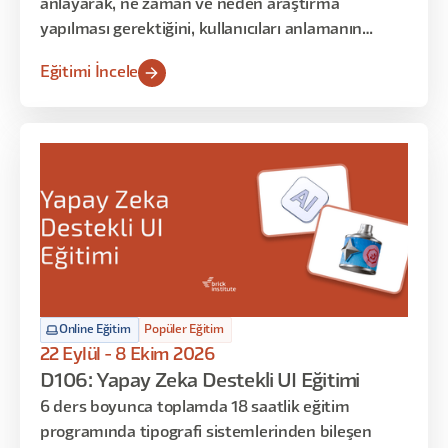
anlayarak, ne zaman ve neden araştırma
yapılması gerektiğini, kullanıcıları anlamanın
neden önemli olduğunu ve kullanıcılar için nasıl
Eğitimi İncele
empati oluşturulduğunu keşfetmek istiyorsanız,
bu eğitim tam da size göre!
Online Eğitim
Popüler Eğitim
22 Eylül - 8 Ekim 2026
D106: Yapay Zeka Destekli UI Eğitimi
6 ders boyunca toplamda 18 saatlik eğitim
programında tipografi sistemlerinden bileşen