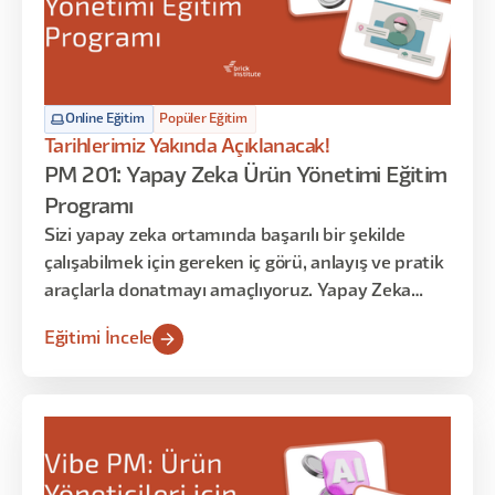
Online Eğitim
Popüler Eğitim
Tarihlerimiz Yakında Açıklanacak!
PM 201: Yapay Zeka Ürün Yönetimi Eğitim
Programı
Sizi yapay zeka ortamında başarılı bir şekilde
çalışabilmek için gereken iç görü, anlayış ve pratik
araçlarla donatmayı amaçlıyoruz. Yapay Zeka
ekipleri kurmakla görevli yöneticiler için bu eğitim,
Eğitimi İncele
Yapay Zeka teknolojisi ile ürün yönetimi
arasındaki karmaşık ilişkiyi anlamaya yönelik
benzersiz bir bakış açısı sunmaktadır.