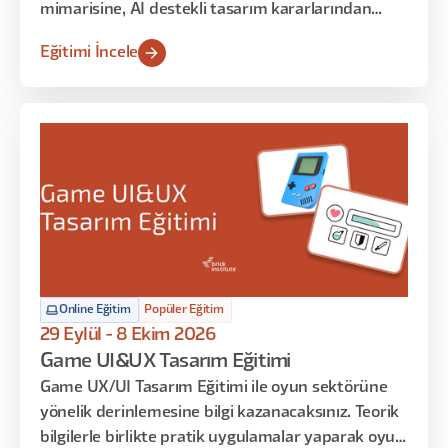
mimarisine, AI destekli tasarım kararlarından
geliştirici teslim süreçlerine kadar sistematik UI
Eğitimi İncele
tasarımın her katmanına odaklanan uygulamalar
yapılacak. Arayüz tasarımına dair teorik bilgileri
öğrenmekle kalmayacak, tasarım kararlarınızı
matematiksel temelle savunmayı ve AI araçlarını
iş akışınıza entegre etmeyi de öğreneceksiniz.
Online Eğitim
Popüler Eğitim
29 Eylül - 8 Ekim 2026
Game UI&UX Tasarım Eğitimi
Game UX/UI Tasarım Eğitimi ile oyun sektörüne
yönelik derinlemesine bilgi kazanacaksınız. Teorik
bilgilerle birlikte pratik uygulamalar yaparak oyun