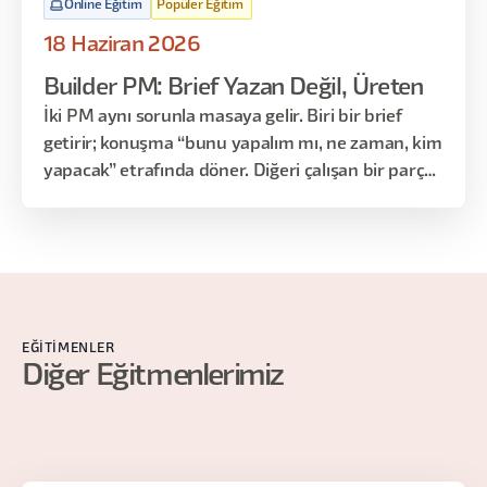
Online Eğitim
Popüler Eğitim
18 Haziran 2026
Builder PM: Brief Yazan Değil, Üreten
İki PM aynı sorunla masaya gelir. Biri bir brief
getirir; konuşma “bunu yapalım mı, ne zaman, kim
yapacak” etrafında döner. Diğeri çalışan bir parça,
kurulmuş bir akış ya da kullanılan bir dashboard
getirir; konuşma doğrudan “bunu nasıl
iyileştirelim”e geçer. Aradaki fark sadece hız değil;
PM’in elinden çıkan şeyin türü, ekibe, yöneticilere
ve diğer paydaşlara sunulan değerin biçimi
değişmiş olur.
EĞITIMENLER
Diğer Eğitmenlerimiz