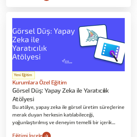
açıklamayı ve paydaşlara aktarabilmeyi öğrenir.
Program davranışsal tasarım, bilgi mimarisi,
pattern seçimi, test sentezi ve karar savunması
üzerine kuruludur.
Yeni Eğitim
Kurumlara Özel Eğitim
Görsel Düş: Yapay Zeka ile Yaratıcılık
Atölyesi
Bu atölye, yapay zeka ile görsel üretim süreçlerine
merak duyan herkesin katılabileceği,
yoğunlaştırılmış ve deneyim temelli bir içerik
sunar. Katılımcılarla, farklı AI araçlarını kullanarak
Eğitimi İncele