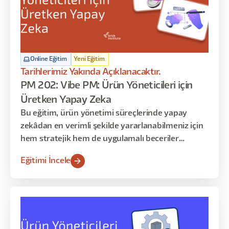
Online Eğitim
Yeni Eğitim
Tarihlerimiz Yakında Açıklanacaktır.
PM 202: Vibe PM: Ürün Yöneticileri için
Üretken Yapay Zeka
Bu eğitim, ürün yönetimi süreçlerinde yapay
zekâdan en verimli şekilde yararlanabilmeniz için
hem stratejik hem de uygulamalı beceriler
kazandırmayı amaçlar. Katılımcılar, fikir oluşturma
Eğitimi İncele
aşamasından ürünün piyasaya sürülmesine kadar
geçen tüm adımlarda AI araçlarını etkin şekilde
kullanmayı öğrenir. Program; AI temelleri, PRD
hazırlama ve raporlama, akış haritalama,
otomasyon kurguları, prototipleme ve lansman
öncesi optimizasyon gibi kritik konuları kapsar.