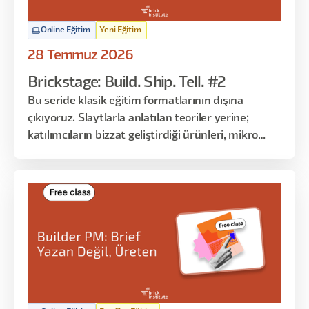
Online Eğitim
Yeni Eğitim
28 Temmuz 2026
Brickstage: Build. Ship. Tell. #2
Bu seride klasik eğitim formatlarının dışına
çıkıyoruz. Slaytlarla anlatılan teoriler yerine;
katılımcıların bizzat geliştirdiği ürünleri, mikro
çözümleri ve gerçek kullanım senaryolarını
dinliyoruz. Her oturumda farklı katılımcılar
sahneye çıkarak “ne yaptım, nasıl yaptım, ne işe
yaradı / yaramadı” gibi deneyimlerini paylaşır.