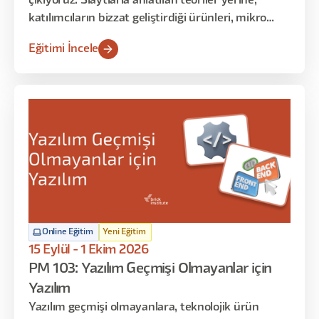
çıkıyoruz. Slaytlarla anlatılan teoriler yerine;
katılımcıların bizzat geliştirdiği ürünleri, mikro
çözümleri ve gerçek kullanım senaryolarını
Eğitimi İncele
dinliyoruz. Her oturumda farklı katılımcılar
sahneye çıkarak “ne yaptım, nasıl yaptım, ne işe
yaradı / yaramadı” gibi deneyimlerini paylaşır.
Online Eğitim
Yeni Eğitim
15 Eylül - 1 Ekim 2026
PM 103: Yazılım Geçmişi Olmayanlar için
Yazılım
Yazılım geçmişi olmayanlara, teknolojik ürün