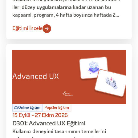
Kullanıcı deneyimi araştırmasının temellerinden
ileri düzey uygulamalarına kadar uzanan bu
kapsamlı program, 4 hafta boyunca haftada 2
gün, toplamda 16 saat sürecek şekilde tasarlandı.
Eğitimi İncele
Araştırma sürecinin her aşamasını planlama,
yürütme, analiz ve sunumla birlikte ele alacağınız
bu eğitimde, yapay zeka destekli modern
araştırma tekniklerini de öğreneceksiniz.
Online Eğitim
Popüler Eğitim
15 Eylül - 27 Ekim 2026
D301: Advanced UX Eğitimi
Kullanıcı deneyimi tasarımının temellerini