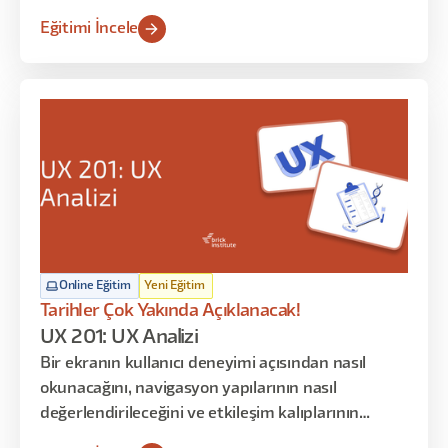
anlamaya odaklanır. Persona, User Journey ve
Eğitimi İncele
araştırma gibi kavramları ezberletmek yerine
bunların neden var olduğunu ve nasıl birlikte
çalıştığını gösterir.
Online Eğitim
Yeni Eğitim
Tarihler Çok Yakında Açıklanacak!
UX 201: UX Analizi
Bir ekranın kullanıcı deneyimi açısından nasıl
okunacağını, navigasyon yapılarının nasıl
değerlendirileceğini ve etkileşim kalıplarının
kullanıcı üzerindeki etkilerini analiz etmeyi