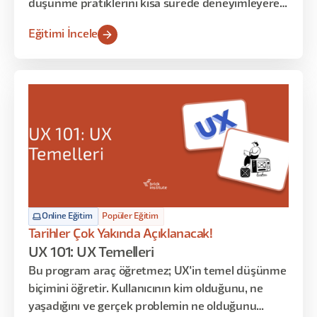
düşünme pratiklerini kısa sürede deneyimleyerek
öğrenme fırsatı sunar. Bu yoğunlaştırılmış
Eğitimi İncele
içerikte, kullanıcı verilerinden iç görü üretme,
veriye dayalı tasarım kararları alma ve spekülatif
senaryolarla inovatif çözüm üretme becerileri
atölye uygulamaları üzerinden geliştirilir.
Online Eğitim
Popüler Eğitim
Tarihler Çok Yakında Açıklanacak!
UX 101: UX Temelleri
Bu program araç öğretmez; UX'in temel düşünme
biçimini öğretir. Kullanıcının kim olduğunu, ne
yaşadığını ve gerçek problemin ne olduğunu