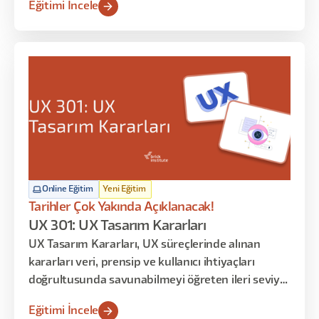
Eğitimi İncele
öğrenirsiniz. Bu programın amacı tasarım
üretmek değil; mevcut deneyimleri okumak,
yorumlamak ve bulgulardan anlamlı karar fikirleri
çıkarmaktır.
Online Eğitim
Yeni Eğitim
Tarihler Çok Yakında Açıklanacak!
UX 301: UX Tasarım Kararları
UX Tasarım Kararları, UX süreçlerinde alınan
kararları veri, prensip ve kullanıcı ihtiyaçları
doğrultusunda savunabilmeyi öğreten ileri seviye
uzmanlık eğitimidir. Katılımcılar yalnızca tasarım
Eğitimi İncele
üretmeyi değil, alınan kararların nedenlerini