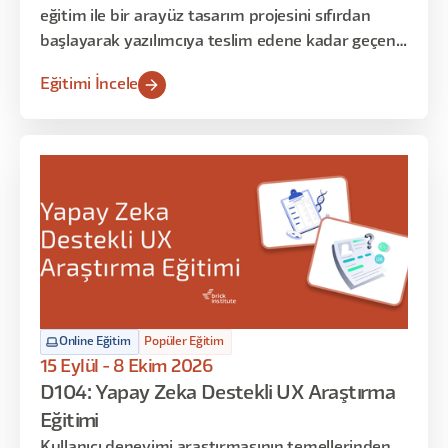
eğitim ile bir arayüz tasarım projesini sıfırdan
başlayarak yazılımcıya teslim edene kadar geçen
süreci deneyimleyecekler. Bu eğitim sonrasında
Eğitimi İncele
ise istedikleri konseptte arayüzleri kullanıcı
deneyimini de gözeterek tasarlamayı öğrenmiş
olacaklar. Eğitimin ilk dersi Figma uygulamasına
giriş niteliğinde olup, başlangıç seviyesindeki
katılımcılar ile orta seviyedeki katılımcıları aynı
seviyeye getirmeyi amaçlamaktadır. Sonraki
haftalarda bu temel bilgileri uygulamalı örneklerle
zenginleştirip Figma’ya hakim olacağız. Son
bölümde ise Figma’nın temel yapı taşlarını öğrenip
Design System ve Token mantığı ile bir ürünü
hayata geçireceğiz.
Online Eğitim
Popüler Eğitim
15 Eylül - 8 Ekim 2026
D104: Yapay Zeka Destekli UX Araştırma
Eğitimi