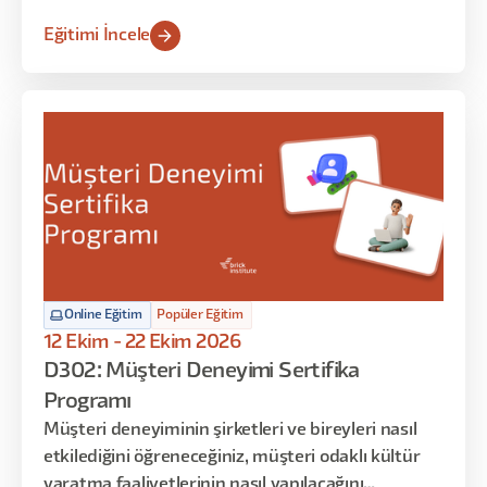
ekranlarının tasarım süreçlerini deneyimleyecek
Eğitimi İncele
ve sadece oyun stüdyolarında bilinen teknik
bilgileri öğreneceksiniz. Eğitimin sonunda, oyun
stüdyosunda UX/UI tasarımcısının üstlendiği tüm
rolleri ve iş akışlarını öğrenmiş ve uygulamış
olacaksınız.
Online Eğitim
Popüler Eğitim
12 Ekim - 22 Ekim 2026
D302: Müşteri Deneyimi Sertifika
Programı
Müşteri deneyiminin şirketleri ve bireyleri nasıl
etkilediğini öğreneceğiniz, müşteri odaklı kültür
yaratma faaliyetlerinin nasıl yapılacağını